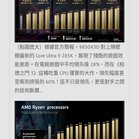
（點圖放大）根據官方簡報，9850X3D 對上隔壁
棚最新的 Core Ultra 9 285K，展現了殘酷的遊戲效
能差距。在電競遊戲中平均領先達 28%，而在《柏
德之門 3》這種吃重 CPU 運算的大作，領先幅度甚
至衝到誇張的 60%！這不只是領先，更是對手之間
的技術斷層…