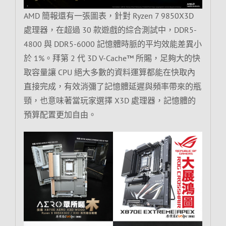
AMD 簡報還有一張圖表，針對 Ryzen 7 9850X3D
處理器，在超過 30 款遊戲的綜合測試中，DDR5-
4800 與 DDR5-6000 記憶體時脈的平均效能差異小
於 1%。拜第 2 代 3D V-Cache™ 所賜，足夠大的快
取容量讓 CPU 絕大多數的資料運算都能在快取內
直接完成，有效消彌了記憶體延遲與頻率帶來的瓶
頸，也意味著當玩家選擇 X3D 處理器，記憶體的
預算配置更加自由。