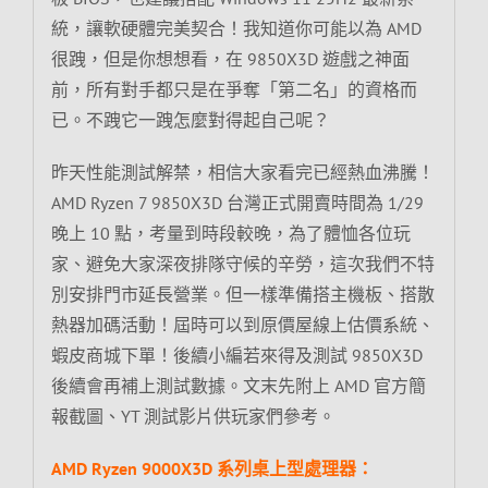
統，讓軟硬體完美契合！我知道你可能以為 AMD
很跩，但是你想想看，在 9850X3D 遊戲之神面
前，所有對手都只是在爭奪「第二名」的資格而
已。不跩它一跩怎麼對得起自己呢？
昨天性能測試解禁，相信大家看完已經熱血沸騰！
AMD Ryzen 7 9850X3D 台灣正式開賣時間為 1/29
晚上 10 點，考量到時段較晚，為了體恤各位玩
家、避免大家深夜排隊守候的辛勞，這次我們不特
別安排門市延長營業。但一樣準備搭主機板、搭散
熱器加碼活動！屆時可以到原價屋線上估價系統、
蝦皮商城下單！後續小編若來得及測試 9850X3D
後續會再補上測試數據。文末先附上 AMD 官方簡
報截圖、YT 測試影片供玩家們參考。
AMD Ryzen 9000X3D 系列桌上型處理器：