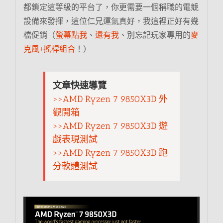
都鎖定這等級的平台了，你更需要一個稱職的電競
設備來發揮，這位仁兄運氣真好，我這裡正好有幾
檔促銷（
螢幕點我
、
還有我
、別忘記玩家專用的
麥
克風+搖桿組合
！）
文章快速導覽
>>AMD Ryzen 7 9850X3D 外
觀開箱
>>AMD Ryzen 7 9850X3D 遊
戲表現測試
>>AMD Ryzen 7 9850X3D 跑
分軟體測試