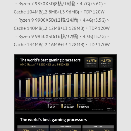
．Ryzen 7 9850X3D(8核/16緒)、4.7G(↑5.6G)、
Cache 104MB(L2 8MB+L3 96MB)、TDP 120W
．Ryzen 9 9900X3D(12核/24緒)、4.4G(↑5.5G)、
Cache 140MB(L2 12MB+L3 128MB)、TDP 120W
．Ryzen 9 9950X3D(16核/32緒)、4.3G(↑5.7G)、
Cache 144MB(L2 16MB+L3 128MB)、TDP 170W