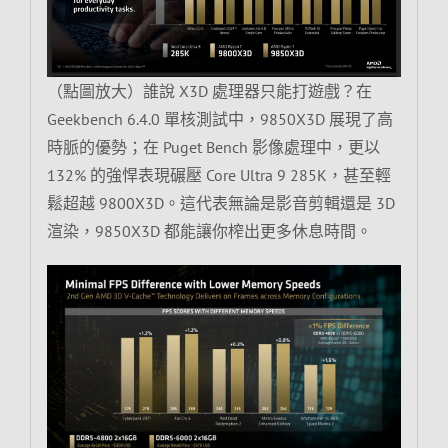
（點圖放大）誰說 X3D 處理器只能打遊戲？在
Geekbench 6.4.0 單核測試中，9850X3D 展現了高
時脈的優勢；在 Puget Bench 影像處理中，更以
132% 的強悍表現碾壓 Core Ultra 9 285K，甚至輕
鬆超越 9800X3D。這代表無論是影音剪輯還是 3D
渲染，9850X3D 都能讓你榨出更多休息時間。