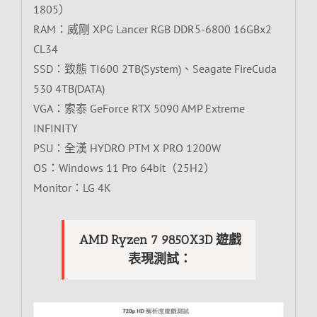
1805）
RAM：威剛 XPG Lancer RGB DDR5-6800 16GBx2
CL34
SSD：致態 TI600 2TB(System)、Seagate FireCuda
530 4TB(DATA)
VGA：索泰 GeForce RTX 5090 AMP Extreme
INFINITY
PSU：全漢 HYDRO PTM X PRO 1200W
OS：Windows 11 Pro 64bit（25H2）
Monitor：LG 4K
AMD Ryzen 7 9850X3D 遊戲
表現測試：