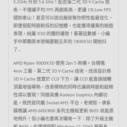
5.2GHz 升到 5.6 GHz！配合第二代 3D V-Cache 技
術，不僅讓平均 FPS 再創新高，更讓 1% Low FPS
穩如泰山！甚至可以說出廠就幫你把性能最佳化，
即便搭配時脈較低的記憶體，也能獲得優異的遊戲
表現，純屬 X3D 的獨特優勢！看著這數據，小編
手中那顆原本號稱要戰五年的 7800X3D 開始抖
了…
AMD Ryzen 9000X3D 使用 Zen 5 架構 + 台積電
4nm 工藝、第二代 3D V-Cache 技術，改良設計將
3D V-Cache 放置於 CCD 下方，讓 CCD 能直接接觸
頂蓋增強導熱，改善積熱的同時也讓高時脈和超頻
性得以實現！同樣具備 Radeon Graphics 內顯功
能。既然是同屬 Socket AM5 平台，老規矩，佛系
蘇媽讓 AMD 600/800 系列主機板更新 BIOS 就能原
地飛升！但小編也要再次囉唆一下：除了升級主機
板 BIOS，也建議搭配 Windows 11 25H2 最新系