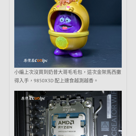
小編上次沒買到奶昔大哥毛毛包，這次金架馬西擻
得入手，9850X3D 配上速食越測越香。