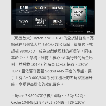
（點圖放大）Ryzen 7 9850X3D 的全規格首秀。亮
點就在那個驚人的 5.6GHz 超頻時脈，這讓它正式
超越 9800X3D，成為遊戲處理器的新標竿。同樣
基於 Zen 5 架構，維持 8 核心 16 執行緒的黃金比
例，並搭載 104MB 的海量 L2+L3 快取、120W
TDP，且依舊守護著 Socket AM5 平台的承諾，讓
手上有 AMD 600/800 系列主機板的老玩家無痛升
級，享受更高檔次的效能躍進。
．Ryzen 7 9800X3D(8核/16緒)、4.7G(↑5.2G)、
Cache 104MB(L2 8MB+L3 96MB)、TDP 120W