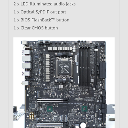
2 x LED-illuminated audio jacks
1 x Optical S/PDIF out port
1 x BIOS FlashBack™ button
1 x Clear CMOS button