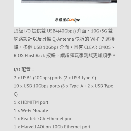
頂級 I/O 提供雙 USB4(40Gbps) 介面、10G+5G 雙
網路設計以及具備 Q-Antenna 快拆的 Wi-Fi 7 連接
埠，多個 USB 10Gbps 介面，且有 CLEAR CMOS、
BIOS FlashBack 按鈕，讓超頻玩家測試更加順手。
I/O 配置：
2 x USB4 (40Gbps) ports (2 x USB Type-C)
10 x USB 10Gbps ports (8 x Type-A + 2 x USB Type-
C)
1 x HDMITM port
1 x Wi-Fi Module
1 x Realtek 5Gb Ethernet port
1 x Marvell AQtion 10Gb Ethernet port