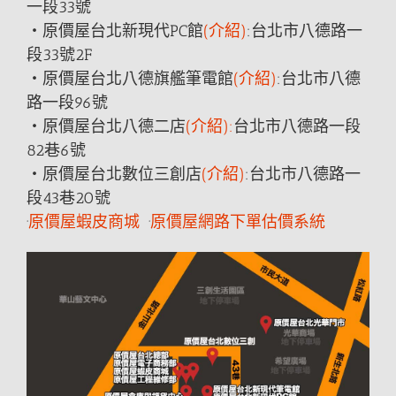
一段33號
‧原價屋台北新現代PC館
(介紹)
:台北市八德
路
一
段33號2F
‧原價屋台北八德旗艦筆電館
(介紹)
:台北市八德
路
一段96號
‧原價屋台北八德二店
(介紹):
台北市八德
路
一段
82巷6號
‧原價屋台北數位三創店
(介紹)
:台北市八德
路
一
段43巷20號
·
原價屋蝦皮商城
·
原價屋網路下單估價系統