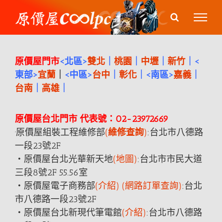
Skip
to
content
原價屋門市
<北區>
雙北
｜
桃園
｜
中壢
｜
新竹
｜<
東部>
宜蘭
｜
<中區>
台中
｜
彰化
｜<南區>
嘉義
｜
台南
｜
高雄
｜
原價屋台北門市 代表號：02-23972669
·原價屋組裝工程維修部
(
維修查詢
)
:台北市八德
路
一段23號2F
‧原價屋台北光華新天地
(地圖)
:台北市市民大道
三段8號2F 55.56室
‧原價屋電子商務
部
(介紹)
(網路訂單查詢)
:台北
市八德
路
一段23號2F
‧原價屋台北新現代筆電館
(介紹)
:台北市八德
路