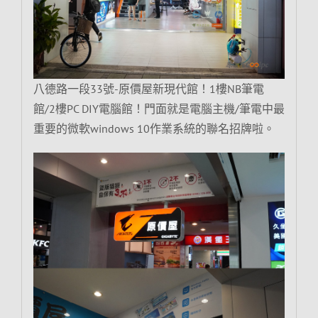
八德路一段33號-原價屋新現代館！1樓NB筆電
館/2樓PC DIY電腦館！門面就是電腦主機/筆電中最
重要的微軟windows 10作業系統的聯名招牌啦。