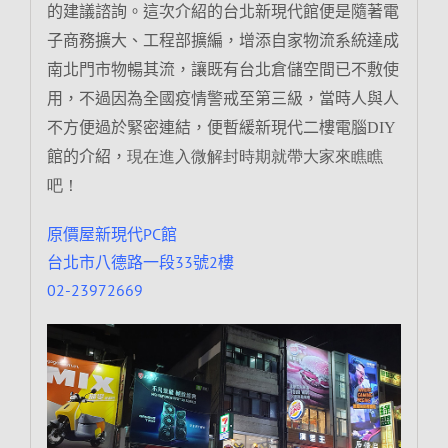
的建議諮詢。這次介紹的台北新
現代館便是隨著電
子商務擴大、工程部擴編，增添自家物流系統達成
南北門市物暢其流，讓既有台北倉儲空間已不敷使
用，不過因為全國疫情警戒至第三級，當時人與人
不方便過於緊密連結，便暫緩新現代二樓電腦DIY
館的介紹，
現在進入微解封時期就帶大家來瞧瞧
吧！
原價屋新現代PC館
台北市八德路一段33號2樓
02-23972669