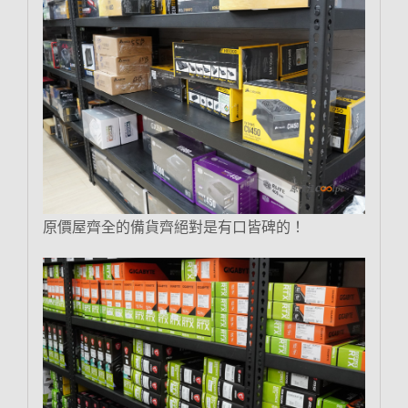
原價屋齊全的備貨齊絕對是有口皆碑的！