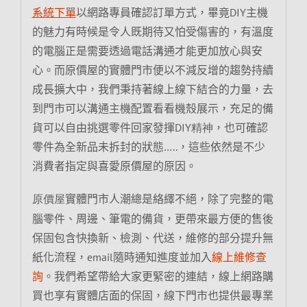
系統下單
以網路專員確認訂單方式，畢竟
DIY
主機
的魅力有時候是令人既期待又怕受傷害的，有溫度
的電腦正是需要透過電話溝通才能更加放心與安
心。而原價屋的實體門市便以不減反增的趨勢持續
成長擴大中，我們秉持著線上線下結合的力量，去
到門市可以溝通主機配置看看機殼展示，充足的備
貨可以自由挑選零件回家發揮
DIY精神
，也可確認
零件為全新品未拆封的狀態
…..
，這些依然是不少
消費者指定與喜愛原價屋的原因。
實體門市人潮總是絡繹不絕，除了完整的電
原價屋
腦零件、周邊、筆電的備貨，更帶來最方便的售後
保固包含快換新、檢測、代送，維修的部分提升無
紙化流程，email隨時通知進度並加入
線上維修查
詢
。
我們希望帶給大家更緊密的連結，線上網路購
買也享有實體店面的保固，線下門市也提供最專業