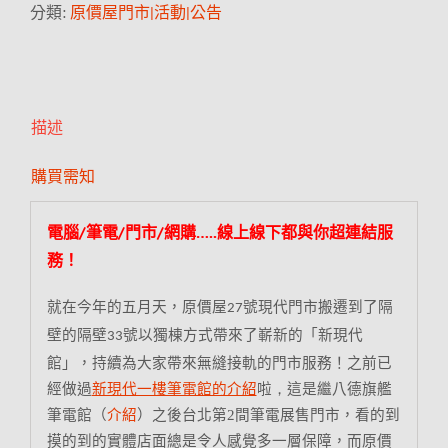
分類:
原價屋門市|活動|公告
描述
購買需知
電腦/筆電/門市/網購…..線上線下都與你超連結服
務！
就在今年的五月天，原價屋
號現代門市搬遷到了隔
27
壁的隔壁
號以獨棟方式帶來了嶄新的「新現代
33
館」，持續為大家帶來無縫接軌的門市服務！之前已
經做過
新現代一樓筆電館的介紹
啦
，
這是繼八德旗艦
筆電館（
介紹
）之後台北第
2
間筆電展售門市，看的到
摸的到的實體店面總是令人感覺多一層保障，而原價