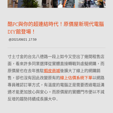
酷PC與你的超連結時代！原價屋新現代電腦
DIY館登場！
@2021/08/21 ,17:59
寸土寸金的台北八德路一段上如今又空出了幾間租售店
面，看來許多同業選擇從實體直接轉戰到虛擬網購，而
原價屋也在去年進駐
蝦皮商城
後擴大了線上的網購銷
售，卻也沒有因此改變原有的
線上估價系統下單
以網路
專員確認訂單方式，
有溫度的電腦正是需要透過電話溝
通才能更加放心與安心。而原價屋的實體門市便以不減
反增的趨勢持續成長擴大中..