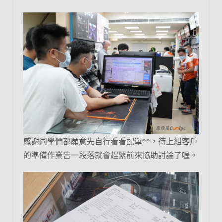
感謝同學們都願意先自行看看配單^^，待上組客戶
的準備作業告一段落就會趕緊前來協助討論了喔。