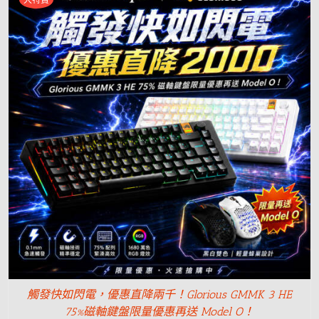
觸發快如閃電，優惠直降兩千！Glorious GMMK 3 HE
75%磁軸鍵盤限量優惠再送 Model O！