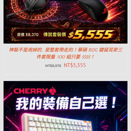
神裝不是用掉的… 是整套帶走的！華碩 ROG 鍵鼠耳麥三
件套限量 100 組只要 5555！
NT$
5,555
NT$
8,370