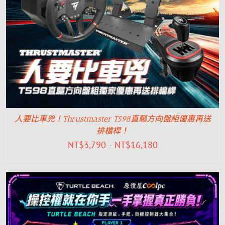
人要比車兇！Thrustmaster T598直驅方向盤組優惠再送
排檔桿！
NT$
3,790
NT$
16,180
–