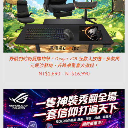
野獸們的初夏購物祭！Cougar 618 狂歡大放送，多款萬
元級沙發椅、升降桌驚喜大省錢！
NT$
1,690
NT$
16,990
–