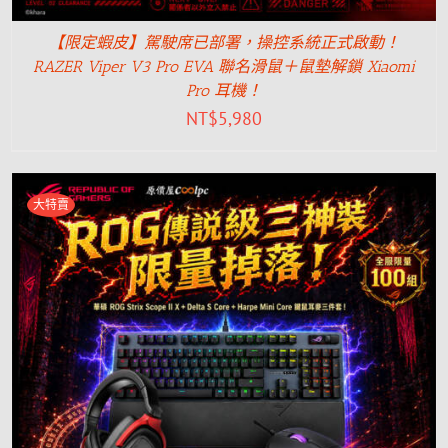
【限定蝦皮】駕駛席已部署，操控系統正式啟動！
RAZER Viper V3 Pro EVA 聯名滑鼠＋鼠墊解鎖 Xiaomi
Pro 耳機！
NT$
5,980
大特賣