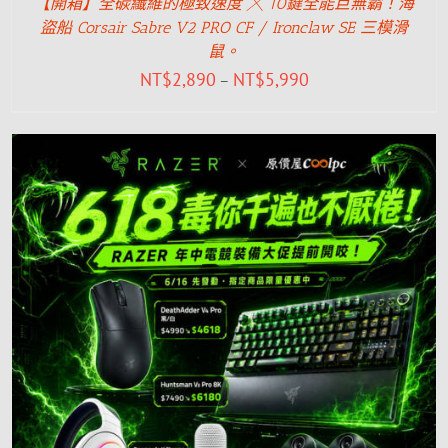
【開箱】全碳纖維的極致速度 ╳ 10鍵全能巨無霸！海
盜船 Corsair Sabre V2 PRO CF / Ironclaw SE 三模滑
鼠。
NT$
2,890
NT$
5,990
–