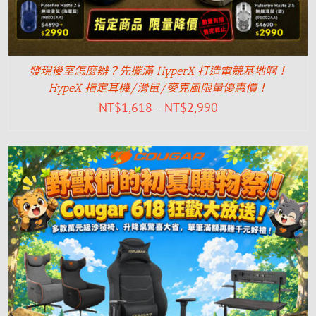
發現後室怎麼辦？先擺滿 HyperX 打造電競基地啊！
HypeX 指定耳機/滑鼠/麥克風限量優惠價！
NT$
1,618
NT$
2,990
–