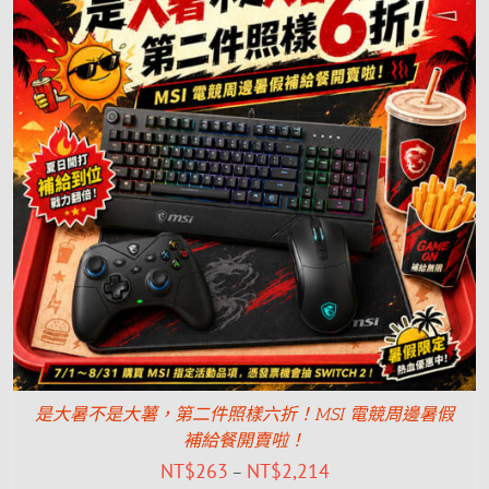
是大暑不是大薯，第二件照樣六折！MSI 電競周邊暑假
補給餐開賣啦！
NT$
263
NT$
2,214
–