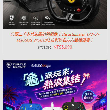
只要三千多就能圓夢開超跑！Thrustmaster T98-P-
FERRARI 296GTB法拉利聯名方向盤組優惠！
NT$
3,090
NT$
3,390