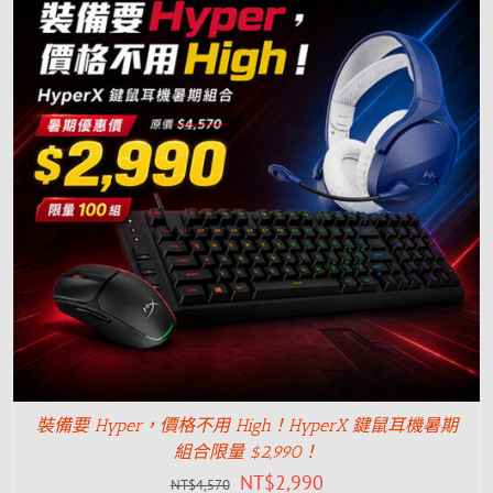
裝備要 Hyper，價格不用 High！HyperX 鍵鼠耳機暑期
組合限量 $2,990！
NT$
2,990
NT$
4,570