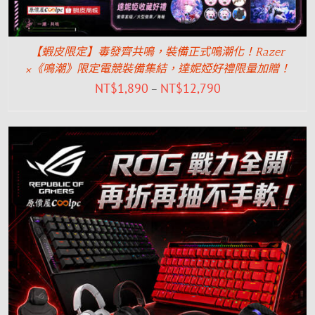
【蝦皮限定】毒發齊共鳴，裝備正式鳴潮化！Razer
×《鳴潮》限定電競裝備集結，達妮婭好禮限量加贈！
NT$
1,890
NT$
12,790
–