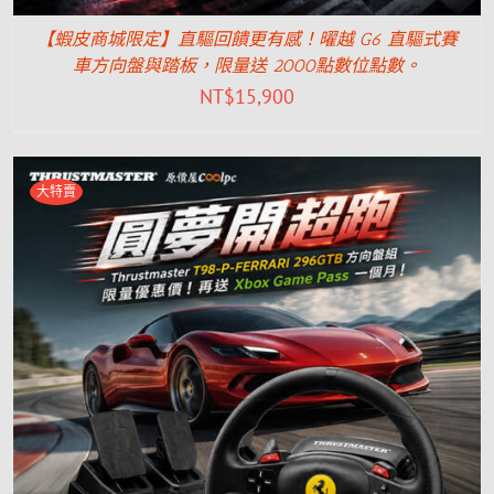
【蝦皮商城限定】直驅回饋更有感！曜越 G6 直驅式賽
車方向盤與踏板，限量送 2000點數位點數。
NT$
15,900
大特賣