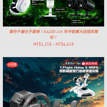
毒你千遍也不厭倦！RAZER 618 年中裝備大促提前開
咬！
NT$
1,218
NT$
6,618
–
大特賣