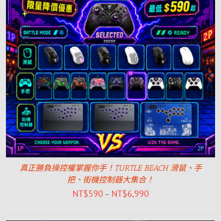
真正勝負操控權掌握你手！TURTLE BEACH 滑鼠、手
把、街機控制器大集合！
NT$
590
NT$
6,990
–