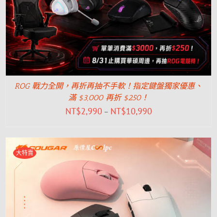
ROG 戰力全開，再折再抽不手軟！指定鍵盤獨家優惠、
滿 $3,000 再折 $250！
NT$
2,990
NT$
10,990
–
大特賣