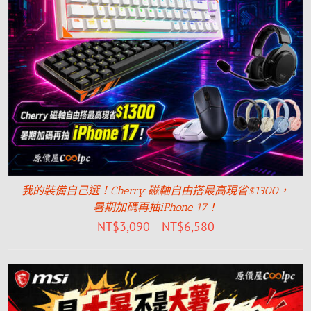
我的裝備自己選！Cherry 磁軸自由搭最高現省$1300，
暑期加碼再抽iPhone 17！
NT$
3,090
NT$
6,580
–