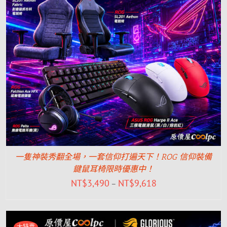
一隻神裝秀翻全場，一套信仰打遍天下！ROG 信仰裝備
鍵鼠耳椅限時優惠中！
NT$
3,490
NT$
9,618
–
大特賣