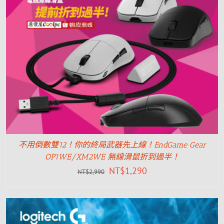
不用倒數雙12！你的終局武器先上線！EndGame Gear
OP1WE/XM2WE 無線滑鼠折到過半！
NT$
1,290
NT$
2,990