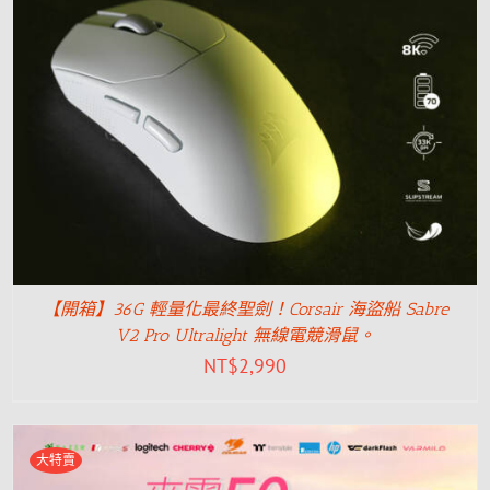
【開箱】36G 輕量化最終聖劍！Corsair 海盜船 Sabre
V2 Pro Ultralight 無線電競滑鼠。
NT$
2,990
大特賣