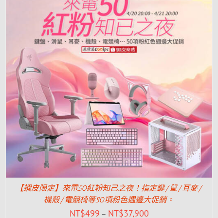
【蝦皮限定】來電50紅粉知己之夜！指定鍵/鼠/耳麥/
機殼/電競椅等50項粉色週邊大促銷。
NT$
499
NT$
37,900
–