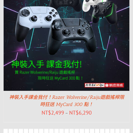
神裝入手課金我付！Razer Wolverine/Raiju遊戲搖桿限
時狂送 MyCard 300 點！
NT$
2,499
NT$
6,290
–