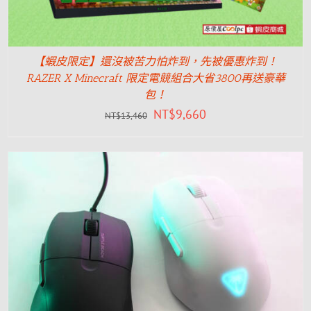
【蝦皮限定】還沒被苦力怕炸到，先被優惠炸到！
RAZER X Minecraft 限定電競組合大省3800再送豪華
包！
NT$
9,660
NT$
13,460