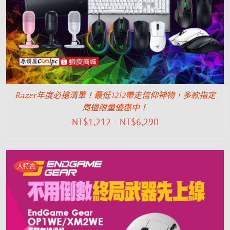
Razer年度必搶清單！最低1212帶走信仰神物，多款指定
周邊限量優惠中！
NT$
1,212
NT$
6,290
–
大特賣