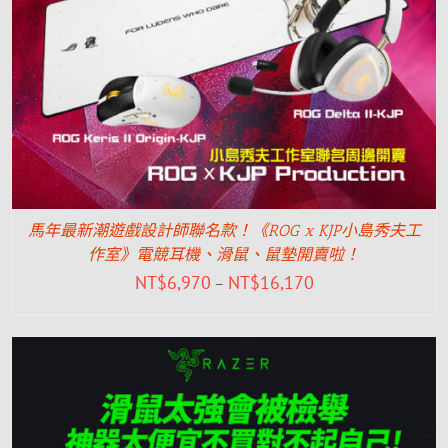
馬年最新潮遊戲設計師聯名款！《ROG x KJP小島秀夫工
作室》電競耳機、滑鼠、鼠墊開賣啦！
NT$
6,970
NT$
16,170
–