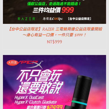
【台中公益店限定】RAZER 三電競周邊公益店限量開殺
～身心有益一口價，一件只要 $999！
NT$
999
大特賣