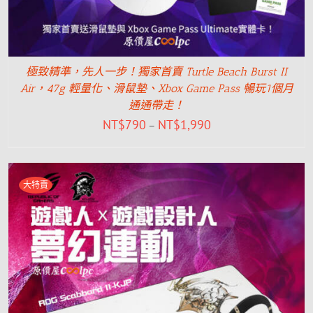
極致精準，先人一步！獨家首賣 Turtle Beach Burst II
Air，47g 輕量化、滑鼠墊、Xbox Game Pass 暢玩1個月
通通帶走！
NT$
790
NT$
1,990
–
大特賣