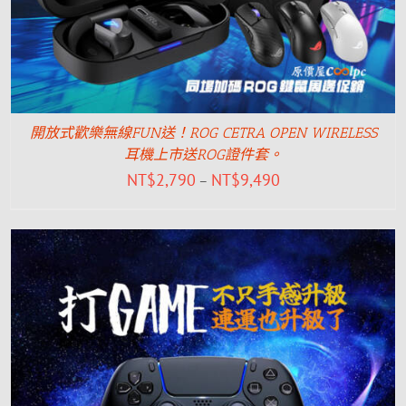
開放式歡樂無線FUN送！ROG CETRA OPEN WIRELESS
耳機上市送ROG證件套。
NT$
2,790
NT$
9,490
–