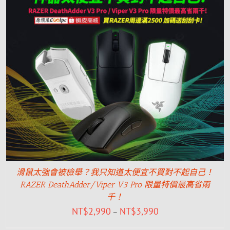
滑鼠太強會被檢舉？我只知道太便宜不買對不起自己！
RAZER DeathAdder/Viper V3 Pro 限量特價最高省兩
千！
NT$
2,990
NT$
3,990
–