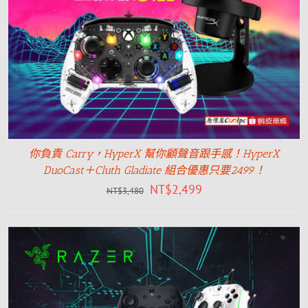
你負責 Carry，HyperX 幫你顧聲音跟手感！HyperX
DuoCast＋Cluth Gladiate 組合優惠只要2499！
NT$
2,499
NT$
3,480