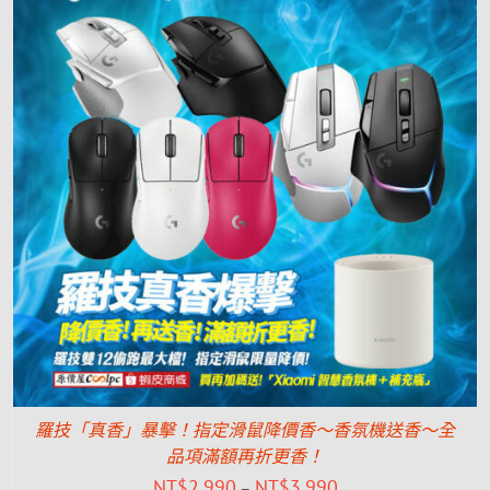
羅技「真香」暴擊！指定滑鼠降價香～香氛機送香～全
品項滿額再折更香！
NT$
2,990
NT$
3,990
–