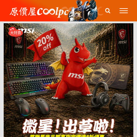
Skip
to
content
大特賣