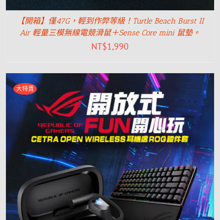
【開箱】僅47G，輕到作弊等級！Turtle Beach Burst II
Air 輕量三模無線電競滑鼠＋Sense Core mini 鼠墊。
NT$
1,990
大特賣