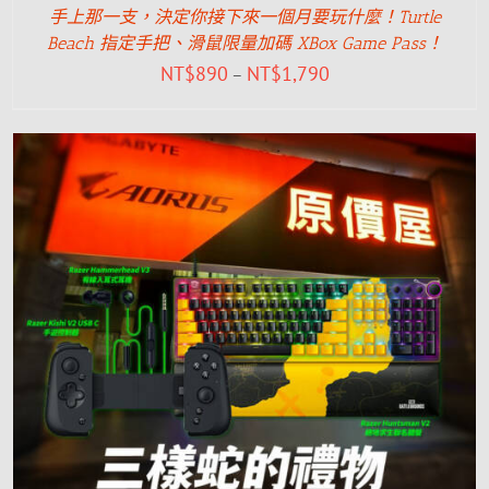
手上那一支，決定你接下來一個月要玩什麼！Turtle
Beach 指定手把、滑鼠限量加碼 XBox Game Pass！
NT$
890
NT$
1,790
–