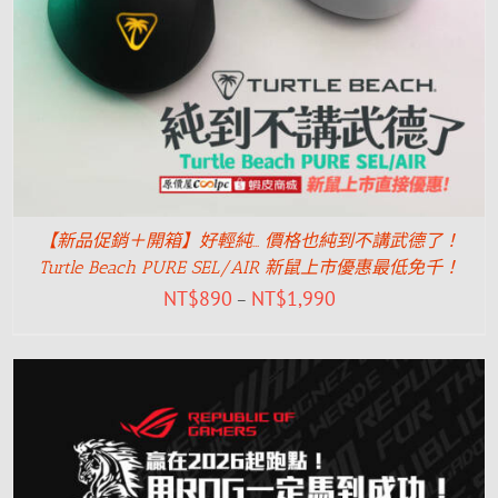
【新品促銷＋開箱】好輕純… 價格也純到不講武德了！
Turtle Beach PURE SEL/AIR 新鼠上市優惠最低免千！
NT$
890
NT$
1,990
–