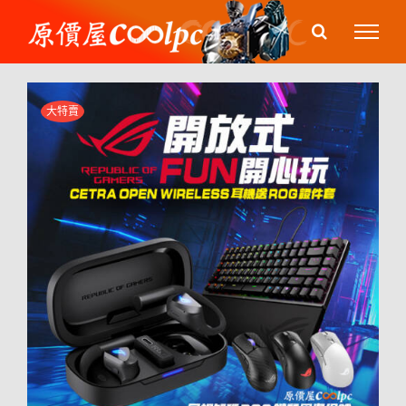
Skip
to
content
大特賣