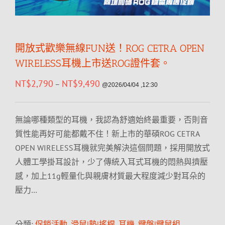
開放式歡樂無線FUN送！ROG CETRA OPEN
WIRELESS耳機上市送ROG證件套。
NT$
2,790
NT$
9,490
–
@2026/04/04 ,12:30
無論哪種類型的耳機，我認為舒適始終最重要，否則音
質性能再好可能都戴不住！新上市的華碩ROG CETRA
OPEN WIRELESS耳機就完美解決這個問題，採用開放式
人體工學掛耳設計，少了傳統入耳式耳機的悶熱與擠壓
感，加上11g輕量化與親膚材質最大程度減少對耳朵的
壓力…
分類:
促銷活動
,
滑鼠|墊|搖桿
,
耳機
,
鍵盤|鍵鼠組