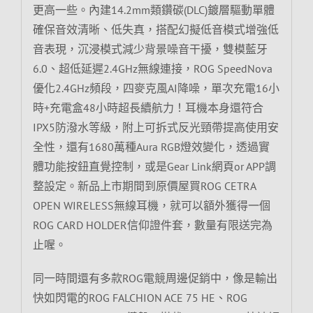
更高一些。內建14.2mm類鑽碳(DLC)鍍層驅動單體
確保音效清晰、低失真，搭配幻擬低音模式增強低
音表現，沉浸模式減少背景噪音干擾，雙模藍牙
6.0、超低延遲2.4GHz無線連接，ROG SpeedNova
優化2.4GHz頻段，四麥克風AI降噪，單次充電16小
時+充電盒48小時超長續航力！耳機本身還符合
IPX5防潑水等級，附上可拆式反光頸帶提高使用安
全性，還有1680萬種Aura RGB燈效變化，透過實
體功能按鈕直覺控制，或是Gear Link網頁or APP調
整設定。新品上市期間到原價屋買ROG CETRA
OPEN WIRELESS無線耳機，就可以額外獲得一個
ROG CARD HOLDER信仰證件套，數量有限送完為
止喔。
同一時間還有多款ROG電競周邊促銷中，像是輸出
快如閃電的ROG FALCHION ACE 75 HE、ROG