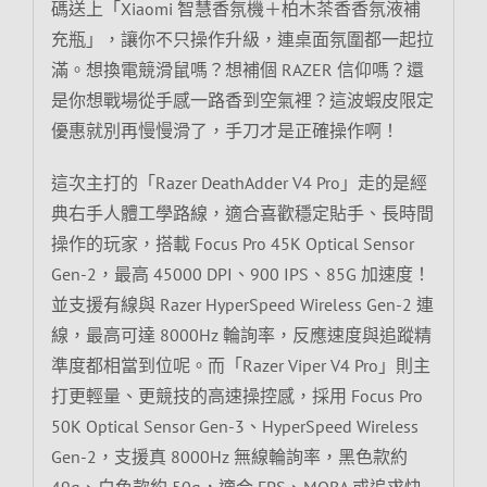
碼送上「Xiaomi 智慧香氛機＋柏木茶香香氛液補
充瓶」，讓你不只操作升級，連桌面氛圍都一起拉
滿。想換電競滑鼠嗎？想補個 RAZER 信仰嗎？還
是你想戰場從手感一路香到空氣裡？這波蝦皮限定
優惠就別再慢慢滑了，手刀才是正確操作啊！
這次主打的「Razer DeathAdder V4 Pro」走的是經
典右手人體工學路線，適合喜歡穩定貼手、長時間
操作的玩家，搭載 Focus Pro 45K Optical Sensor
Gen-2，最高 45000 DPI、900 IPS、85G 加速度！
並支援有線與 Razer HyperSpeed Wireless Gen-2 連
線，最高可達 8000Hz 輪詢率，反應速度與追蹤精
準度都相當到位呢。而「Razer Viper V4 Pro」則主
打更輕量、更競技的高速操控感，採用 Focus Pro
50K Optical Sensor Gen-3、HyperSpeed Wireless
Gen-2，支援真 8000Hz 無線輪詢率，黑色款約
49g、白色款約 50g，適合 FPS、MOBA 或追求快