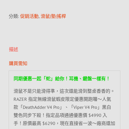
分類:
促銷活動
,
滑鼠|墊|搖桿
描述
購買需知
同期優惠一起「蛇」給你！耳機、鍵盤一樣有！
滑鼠不是只能滑得準，這次還能滑到整桌香香的。
RAZER 指定無線滑鼠蝦皮限定優惠開跑囉～人氣
款「DeathAdder V4 Pro」、「Viper V4 Pro」黑白
雙色同步下殺！指定品項通通優惠價 $4990 入
手！原價最高 $6290，現在直接省一波～廠商還加