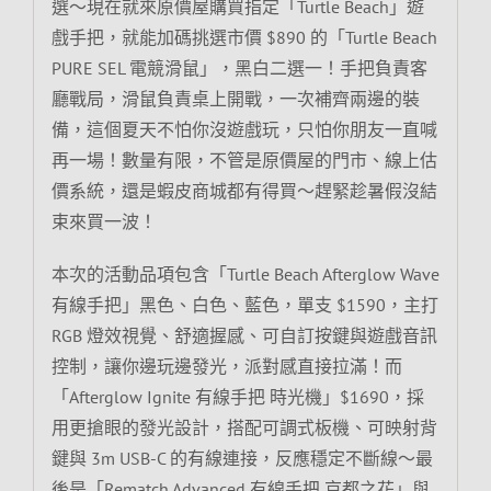
選～現在就來原價屋購買指定「Turtle Beach」遊
戲手把，就能加碼挑選市價 $890 的「Turtle Beach
PURE SEL 電競滑鼠」，黑白二選一！手把負責客
廳戰局，滑鼠負責桌上開戰，一次補齊兩邊的裝
備，這個夏天不怕你沒遊戲玩，只怕你朋友一直喊
再一場！數量有限，不管是原價屋的門市、線上估
價系統，還是蝦皮商城都有得買～趕緊趁暑假沒結
束來買一波！
本次的活動品項包含「Turtle Beach Afterglow Wave
有線手把」黑色、白色、藍色，單支 $1590，主打
RGB 燈效視覺、舒適握感、可自訂按鍵與遊戲音訊
控制，讓你邊玩邊發光，派對感直接拉滿！而
「Afterglow Ignite 有線手把 時光機」$1690，採
用更搶眼的發光設計，搭配可調式板機、可映射背
鍵與 3m USB-C 的有線連接，反應穩定不斷線～最
後是「Rematch Advanced 有線手把 京都之花」與