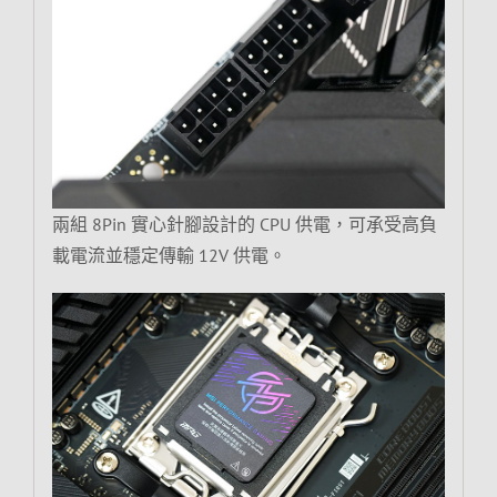
兩組 8Pin 實心針腳設計的 CPU 供電，可承受高負
載電流並穩定傳輸 12V 供電。