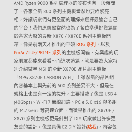
AMD Ryzen 9000 系列處理器的發布也有一段時間
了，各家全新 800 系列主機板當然也要趕緊亮
相，好讓玩家們有更全面的理解來選擇最適合自己
的平台！我們原價屋當然也為了各位準備好幾篇關
於各家大廠的最新 X870 / X870E 系列主機板開
箱，像是前兩天才推出的華碩
ROG 系列
，以及
ProArt/TUF/PRIME 系列
的主機板開箱，有興趣的玩
家朋友都能來看看～而這次這篇，就是要為大家特
別介紹微星 MSI 的全新 X870E 晶片組主機板
「MPG X870E CARBON WIFI」！雖然新的晶片組
內容基本上與先前的 600 系列差異不大，但是在
規格上也是有一定的提升，主要搭載了像是 USB 4
(40Gbps)、Wi-Fi 7 無線網路、PCIe 5. 0 x16 與多組
的 M.2 Gen5 等高速介面，而微星推出的 X870E /
X870 系列主機板更是針對了 DIY 玩家做出許多更
友善的設計，像是具備 EZ DIY 設計(
點我
)，內容包