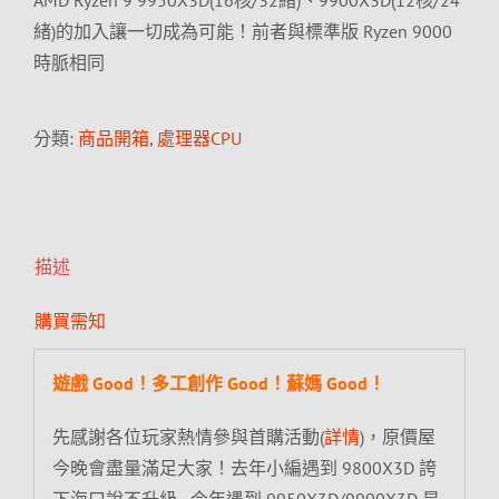
AMD Ryzen 9 9950X3D(16核/32緒)、9900X3D(12核/24
緒)的加入讓一切成為可能！前者與標準版 Ryzen 9000
時脈相同
分類:
商品開箱
,
處理器CPU
描述
購買需知
遊戲 Good！多工創作 Good！蘇媽 Good！
先感謝各位玩家熱情參與首購活動(
詳情
)，原價屋
今晚會盡量滿足大家！去年小編遇到 9800X3D 誇
下海口說不升級…今年遇到 9950X3D/9900X3D 是