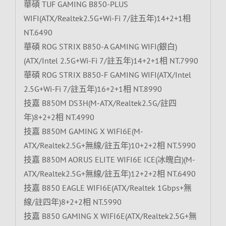
華碩 TUF GAMING B850-PLUS
WIFI(ATX/Realtek2.5G+Wi-Fi 7/註五年)14+2+1相
NT.6490
華碩 ROG STRIX B850-A GAMING WIFI(銀白)
(ATX/Intel 2.5G+Wi-Fi 7/註五年)14+2+1相 NT.7990
華碩 ROG STRIX B850-F GAMING WIFI(ATX/Intel
2.5G+Wi-Fi 7/註五年)16+2+1相 NT.8990
技嘉 B850M DS3H(M-ATX/Realtek2.5G/註四
年)8+2+2相 NT.4990
技嘉 B850M GAMING X WIFI6E(M-
ATX/Realtek2.5G+無線/註五年)10+2+2相 NT.5990
技嘉 B850M AORUS ELITE WIFI6E ICE(冰魄白)(M-
ATX/Realtek2.5G+無線/註五年)12+2+2相 NT.6490
技嘉 B850 EAGLE WIFI6E(ATX/Realtek 1Gbps+無
線/註四年)8+2+2相 NT.5990
技嘉 B850 GAMING X WIFI6E(ATX/Realtek2.5G+無