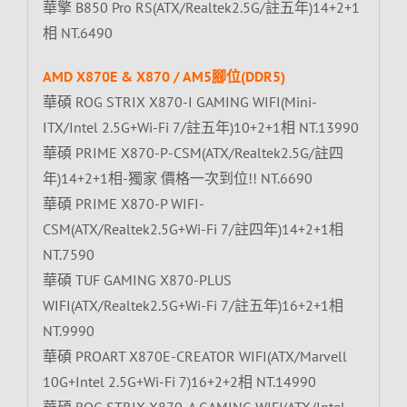
華擎 B850 Pro RS(ATX/Realtek2.5G/註五年)14+2+1
相 NT.6490
AMD X870E & X870 / AM5腳位(DDR5)
華碩 ROG STRIX X870-I GAMING WIFI(Mini-
ITX/Intel 2.5G+Wi-Fi 7/註五年)10+2+1相 NT.13990
華碩 PRIME X870-P-CSM(ATX/Realtek2.5G/註四
年)14+2+1相-獨家 價格一次到位!! NT.6690
華碩 PRIME X870-P WIFI-
CSM(ATX/Realtek2.5G+Wi-Fi 7/註四年)14+2+1相
NT.7590
華碩 TUF GAMING X870-PLUS
WIFI(ATX/Realtek2.5G+Wi-Fi 7/註五年)16+2+1相
NT.9990
華碩 PROART X870E-CREATOR WIFI(ATX/Marvell
10G+Intel 2.5G+Wi-Fi 7)16+2+2相 NT.14990
華碩 ROG STRIX X870-A GAMING WIFI(ATX/Intel