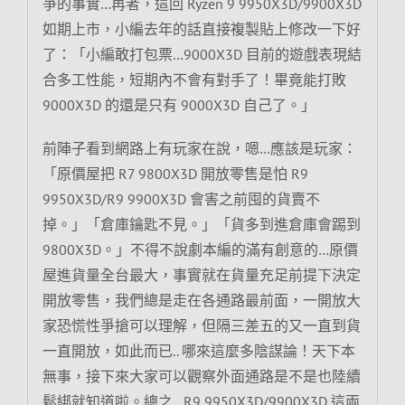
爭的事實…再者，這回 Ryzen 9 9950X3D/9900X3D
如期上市，小編去年的話直接複製貼上修改一下好
了：「小編敢打包票…9000X3D 目前的遊戲表現結
合多工性能，短期內不會有對手了！畢竟能打敗
9000X3D 的還是只有 9000X3D 自己了。」
前陣子看到網路上有玩家在說，嗯…應該是玩家：
「原價屋把 R7 9800X3D 開放零售是怕 R9
9950X3D/R9 9900X3D 會害之前囤的貨賣不
掉。」「倉庫鑰匙不見。」「貨多到進倉庫會踢到
9800X3D。」不得不說劇本編的滿有創意的…原價
屋進貨量全台最大，事實就在貨量充足前提下決定
開放零售，我們總是走在各通路最前面，一開放大
家恐慌性爭搶可以理解，但隔三差五的又一直到貨
一直開放，如此而已.. 哪來這麼多陰謀論！天下本
無事，接下來大家可以觀察外面通路是不是也陸續
鬆綁就知道啦。總之…R9 9950X3D/9900X3D 這兩