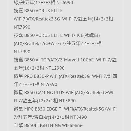
線/註五年)12+2+2相 NT.6990
技嘉 B850 AORUS ELITE
WIFI7(ATX/Realtek2.5G+Wi-Fi 7/註五年)14+2+2相
NT.7990
技嘉 B850 AORUS ELITE WIFI7 ICE(冰魄白)
(ATX/Realtek2.5G+Wi-Fi 7/註五年)14+2+2相
NT.7990
技嘉 B850 AI TOP(ATX/2*Marvell 10GbE+Wi-Fi 7/註
五年)16+2+2相 NT.12990
微星 PRO B850-P WIFI(ATX/Realtek5G+Wi-Fi 7/註四
年)12+2+1相 NT.5390
微星 B850 GAMING PLUS WIFI(ATX/Realtek5G+Wi-
Fi 7/註五年)12+2+1相 NT.5890
微星 MPG B850 EDGE TI WIFI(ATX/Realtek5G+Wi-Fi
7/註五年/雪白版)14+2+1相 NT.8490
華擎 B850I LIGHTNING WIFI(Mini-