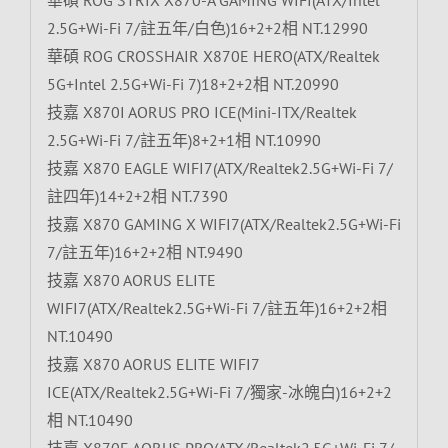
2.5G+Wi-Fi 7/註五年/白色)16+2+2相 NT.12990
華碩 ROG CROSSHAIR X870E HERO(ATX/Realtek
5G+Intel 2.5G+Wi-Fi 7)18+2+2相 NT.20990
技嘉 X870I AORUS PRO ICE(Mini-ITX/Realtek
2.5G+Wi-Fi 7/註五年)8+2+1相 NT.10990
技嘉 X870 EAGLE WIFI7(ATX/Realtek2.5G+Wi-Fi 7/
註四年)14+2+2相 NT.7390
技嘉 X870 GAMING X WIFI7(ATX/Realtek2.5G+Wi-Fi
7/註五年)16+2+2相 NT.9490
技嘉 X870 AORUS ELITE
WIFI7(ATX/Realtek2.5G+Wi-Fi 7/註五年)16+2+2相
NT.10490
技嘉 X870 AORUS ELITE WIFI7
ICE(ATX/Realtek2.5G+Wi-Fi 7/獨家-冰魄白)16+2+2
相 NT.10490
技嘉 X870E AORUS PRO(ATX/Realtek2.5G+Wi-Fi 7/