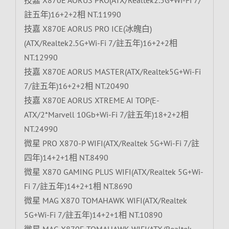
註五年)16+2+2相 NT.11990
技嘉 X870E AORUS PRO ICE(冰魄白)
(ATX/Realtek2.5G+Wi-Fi 7/註五年)16+2+2相
NT.12990
技嘉 X870E AORUS MASTER(ATX/Realtek5G+Wi-Fi
7/註五年)16+2+2相 NT.20490
技嘉 X870E AORUS XTREME AI TOP(E-
ATX/2*Marvell 10Gb+Wi-Fi 7/註五年)18+2+2相
NT.24990
微星 PRO X870-P WIFI(ATX/Realtek 5G+Wi-Fi 7/註
四年)14+2+1相 NT.8490
微星 X870 GAMING PLUS WIFI(ATX/Realtek 5G+Wi-
Fi 7/註五年)14+2+1相 NT.8690
微星 MAG X870 TOMAHAWK WIFI(ATX/Realtek
5G+Wi-Fi 7/註五年)14+2+1相 NT.10890
微星 MAG X870E TOMAHAWK WIFI(ATX/Realtek