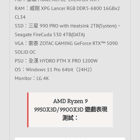
RAM：威剛 XPG Lancer RGB DDR5-6800 16GBx2
CL34
SSD：三星 990 PRO with Heatsink 2TB(System)、
Seagate FireCuda 530 4TB(DATA)
VGA：索泰 ZOTAC GAMING GeForce RTX™ 5090
SOLID OC
PSU：全漢 HYDRO PTM X PRO 1200W
OS：Windows 11 Pro 64bit（24H2）
Monitor：LG 4K
AMD Ryzen 9
9950X3D/9900X3D 遊戲表現
測試：