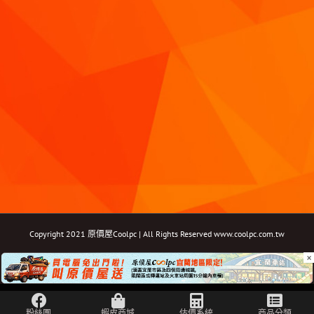
Copyright 2021 原價屋Coolpc | All Rights Reserved
www.coolpc.com.tw
×
Facebook
Instagram
YouTube
Twitter
Email: