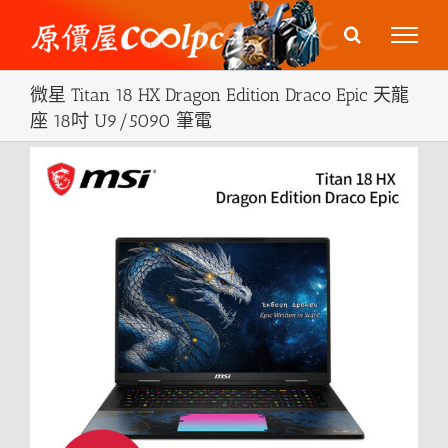
Skip
to
content
微星 Titan 18 HX Dragon Edition Draco Epic 天龍
座 18吋 U9/5090 筆電
View
Larger
Image