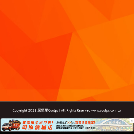
Copyright 2021 原價屋Coolpc | All Rights Reserved
www.coolpc.com.tw
×
Facebook
Instagram
YouTube
Twitter
Email: