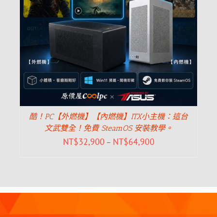
酷！PC【外燃機】【內燃機】ITX小主機：這台
文武雙全！免費 SteamOS 安裝教學。
NT$
32,900
NT$
64,900
–