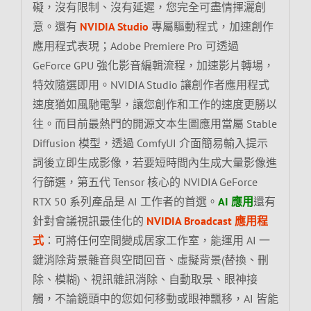
礙，沒有限制、沒有延遲，您完全可盡情揮灑創
意。還有
NVIDIA Studio
專屬驅動程式，加速創作
應用程式表現；Adobe Premiere Pro 可透過
GeForce GPU 強化影音編輯流程，加速影片轉場，
特效隨選即用。NVIDIA Studio 讓創作者應用程式
速度猶如風馳電掣，讓您創作和工作的速度更勝以
往。而目前最熱門的開源文本生圖應用當屬 Stable
Diffusion 模型，透過 ComfyUI 介面簡易輸入提示
詞後立即生成影像，若要短時間內生成大量影像進
行篩選，第五代 Tensor 核心的 NVIDIA GeForce
RTX 50 系列產品是 AI 工作者的首選。
AI 應用
還有
針對會議視訊最佳化的
NVIDIA Broadcast 應用程
式
：可將任何空間變成居家工作室，能運用 AI 一
鍵消除背景雜音與空間回音、虛擬背景(替換、刪
除、模糊)、視訊雜訊消除、自動取景、眼神接
觸，不論鏡頭中的您如何移動或眼神飄移，AI 皆能