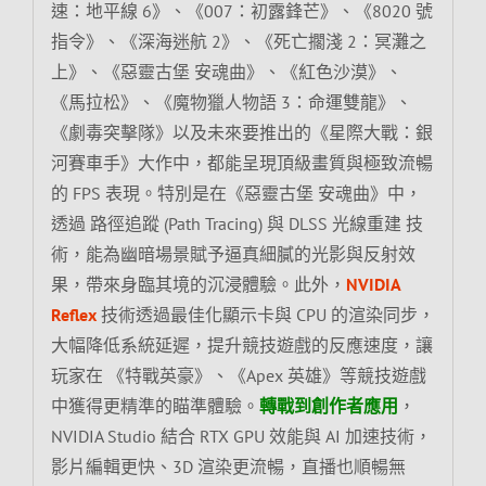
速：地平線 6》、《007：初露鋒芒》、《8020 號
指令》、《深海迷航 2》、《死亡擱淺 2：冥灘之
上》、《惡靈古堡 安魂曲》、《紅色沙漠》、
《馬拉松》、《魔物獵人物語 3：命運雙龍》、
《劇毒突擊隊》以及未來要推出的《星際大戰：銀
河賽車手》大作中，都能呈現頂級畫質與極致流暢
的 FPS 表現。特別是在《惡靈古堡 安魂曲》中，
透過 路徑追蹤 (Path Tracing) 與 DLSS 光線重建 技
術，能為幽暗場景賦予逼真細膩的光影與反射效
果，帶來身臨其境的沉浸體驗。此外，
NVIDIA
Reflex
技術透過最佳化顯示卡與 CPU 的渲染同步，
大幅降低系統延遲，提升競技遊戲的反應速度，讓
玩家在 《特戰英豪》、《Apex 英雄》等競技遊戲
中獲得更精準的瞄準體驗。
轉戰到創作者應用
，
NVIDIA Studio 結合 RTX GPU 效能與 AI 加速技術，
影片編輯更快、3D 渲染更流暢，直播也順暢無