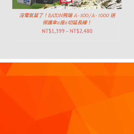
沒電氣鼠了！EATON飛瑞 A-500/A-1000 送
保護傘6座6切延長線！
NT$
1,399
NT$
2,480
–