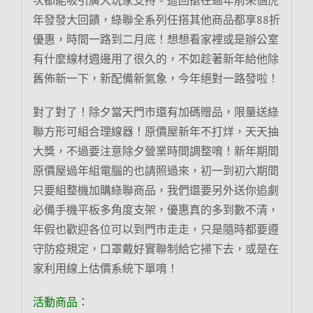
年發發大回饋，綠聯全系列任搭其他商品都享88折
優惠，時間一路到二月底！想想看家裡或是辦公室
有什麼線材週邊用了很久的，不如趁著新年給他除
舊佈新一下，新配備新氣象，今年絕對一路發啦！
對了對了！除夕當天門市還有加碼贈品，限量送綠
聯方形可組合理線器！原價屋新年不打烊，天天抽
大獎，不過要注意除夕營業時間調整唷！新年期間
原價屋過年組電腦的也請照過來，初一到初六期間
只要組整機加購綠聯商品，我們還要另外送你追劇
必備手機平板多角度支架，優惠真的多到數不清，
年假也歡迎各位可以到門市走走，只是隨時都要遵
守防疫規定，口罩戴好實聯制給它掃下去，或是在
家利用線上估價系統下單唷！
活動商品：