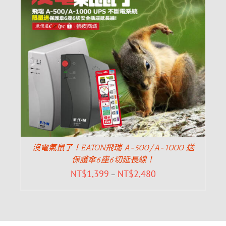
沒電氣鼠了！EATON飛瑞 A-500/A-1000 送
保護傘6座6切延長線！
NT$
1,399
NT$
2,480
–