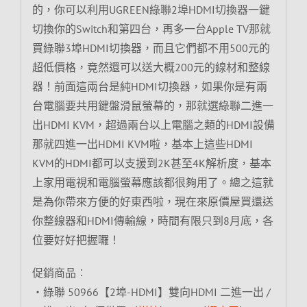
的，你可以利用UGREEN綠聯2埠HDMI切換器一鍵
切換你的Switch和第四台，再多一台Apple TV那就
買綠聯3埠HDMI切換器，而且它們都不用500元的
超低價格，竟然還可以送大概200元的線材和整線
器！前面這兩台是純HDMI切換器，如果你是有兩
台電腦要共用鍵盤滑鼠螢幕的，那就選綠聯二進一
出HDMI KVM，超過兩台以上電腦之類的HDMI設備
那就四進一出HDMI KVM啦，基本上這些HDMI
KVM的HDMI都可以支援到2K甚至4K解析度，基本
上家用電視和電腦螢幕應該都很夠用了。總之這就
是為你帶來方便的好東西啦，現在來原價屋買還送
你整線器和HDMI傳輸線，時間有限只到8月底，各
位要好好把握囉！
促銷商品︰
‧綠聯 50966【2埠-HDMI】雙向HDMI 二進一出 /