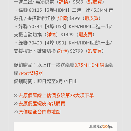
一進二出/ 無須供電（
詳情
）$389（
蝦皮買
）
‧綠聯 80125【3埠-HDMI】三進一出/ 3.5MM 音
源孔 / 遙控輕鬆切換 (
詳情
) $499（
蝦皮買
）
‧綠聯 50744【4埠-USB】KVM/HDMI二進一出/
支援自動切換（
詳情
）$1499（
蝦皮買
）
‧綠聯 70439【4埠-USB】KVM/HDMI四進一出/
支援按鍵、鍵盤切換 (
詳情
) $2799（
蝦皮買
）
促銷贈品︰以上任一款送綠聯
0.75M HDMI線
&綠
聯
7Port整線器
促銷時間︰即日起至8月31日止
>>
去原價屋線上估價系統第28大項下單
>>
去原價屋蝦皮商城購買
>>
原價屋全台門市地圖