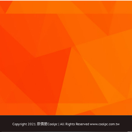
Copyright 2021 原價屋Coolpc | All Rights Reserved
www.coolpc.com.tw