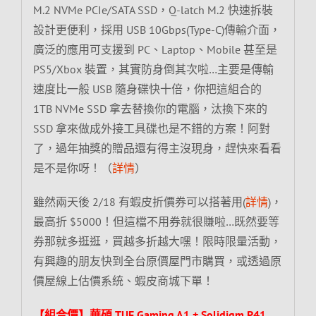
M.2 NVMe PCIe/SATA SSD，Q-latch M.2 快速拆裝
設計更便利，採用 USB 10Gbps(Type-C)傳輸介面，
廣泛的應用可支援到 PC、Laptop、Mobile 甚至是
PS5/Xbox 裝置，其實防身倒其次啦…主要是傳輸
速度比一般 USB 隨身碟快十倍，你把這組合的
1TB NVMe SSD 拿去替換你的電腦，汰換下來的
SSD 拿來做成外接工具碟也是不錯的方案！阿對
了，過年抽獎的贈品還有得主沒現身，趕快來看看
是不是你呀！（
詳情
）
雖然兩天後 2/18 有蝦皮折價券可以搭著用(
詳情
)，
最高折 $5000！但這檔不用券就很賺啦…既然要等
券那就多逛逛，買越多折越大嘿！限時限量活動，
有興趣的朋友快到全台原價屋門市購買，或透過原
價屋線上估價系統、蝦皮商城下單！
【組合價】華碩 TUF Gaming A1 + Solidigm P41