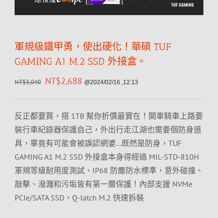
軍規級鐵甲勇，使出硬化！華碩 TUF
GAMING A1 M.2 SSD 外接盒。
NT$
2,688
NT$
3,040
@2024/02/16 ,12:13
反正都要買，搭 1TB 幫你折價最實在！開車騎車上路要
裝行車紀錄器保護自己，外出行走江湖也需要個防身道
具，畢竟有可能會被誤認網婆…既然是防身，TUF
GAMING A1 M.2 SSD 外接盒本身得經過 MIL-STD-810H
軍規等級耐用度測試、IP68 防塵防水標準，意外碰撞、
敲擊、潑濺和污垢皆有第一層保護！內部支援 NVMe
PCIe/SATA SSD，Q-latch M.2 快速拆裝