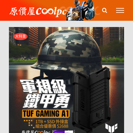
Skip
to
content
大特賣