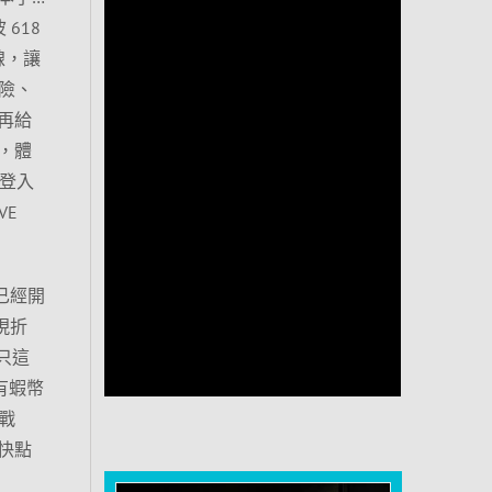
 618
線，讓
險、
再給
，體
連登入
VE
都已經開
現折
只這
有蝦幣
戰
快點