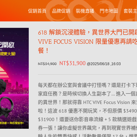
促銷首頁
品牌促銷
裝機直播
門市地圖
套裝
618 解鎖沉浸體驗，異世界大門已開啟
VIVE FOCUS VISION 限量優惠再
餐！
NT$
31,900
NT$
34,900
@2025/06/18 ,16:03
每天都在辦公室與會議中打怪嗎？還是打卡下
家庭任務？是時候切換人生副本了… 進入一個
的異世界！那就得靠 HTC VIVE Focus Vision
啦！這波 618 優惠不開玩笑，不但原價 $349
$31900！還要送你影音串流線 + 5 款精選遊戲
券一張！讓你虛擬世界飆完，再到現實世界補
驗人生的雙重快感！活動數量僅限 17 台，想