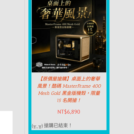
【原價屋搶購】桌面上的奢華
風景！酷碼 MasterFrame 400
Mesh Gold 黑金版機殼，限量
15 名開搶！
NT$
6,890
(╥_╥) 搶購已結束！