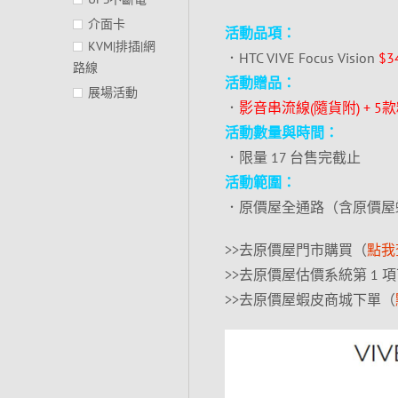
介面卡
活動品項：
KVM|排插|網
．HTC VIVE Focus Vision
$3
路線
活動贈品：
展場活動
．
影音串流線(隨貨附) + 5
活動數量與時間：
．限量 17 台售完截止
活動範圍：
．原價屋全通路（含原價屋
>>去原價屋門市購買（
點我
>>去原價屋估價系統第 1 
>>去原價屋蝦皮商城下單（