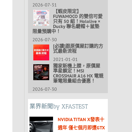
2026-07-31
【蝦皮限定】
FUWAMOCO 的雙倍可愛
只有 50 組！Hololive ×
Ducky 聯名鍵帽＋鼠墊
限量預購中！
2026-07-30
[必讀]跟原價屋訂購的方
式最新流程
2021-01-01
獨家新機上膛，原價屋
準星鎖定！MSI
CROSSHAIR A16 HX 電競
筆電限量組合優惠！
2026-07-30
業界新聞by XFASTEST
NVIDIA TITAN X發表十
週年 僅七個月即遭GTX