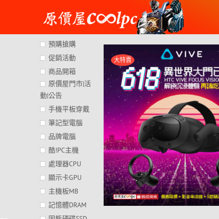
Skip
to
content
預購搶購
促銷活動
大特賣
商品開箱
原價屋門市|活
動|公告
手機平板穿戴
筆記型電腦
品牌電腦
酷!PC主機
處理器CPU
顯示卡GPU
主機板MB
記憶體DRAM
固態硬碟SSD