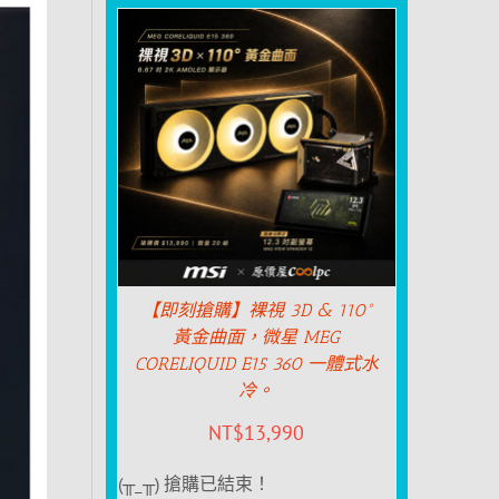
【即刻搶購】裸視 3D & 110°
黃金曲面，微星 MEG
CORELIQUID E15 360 一體式水
冷。
NT$
13,990
(╥_╥) 搶購已結束！