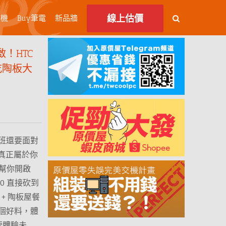
線上估價
主機
Buy筆電
新品牆
！HTC
請吃陶板大
班還要面對
真正屬於你
 來幫你開啟
00 直接砍到
 + 陶板屋餐
個好料，體
要體驗未