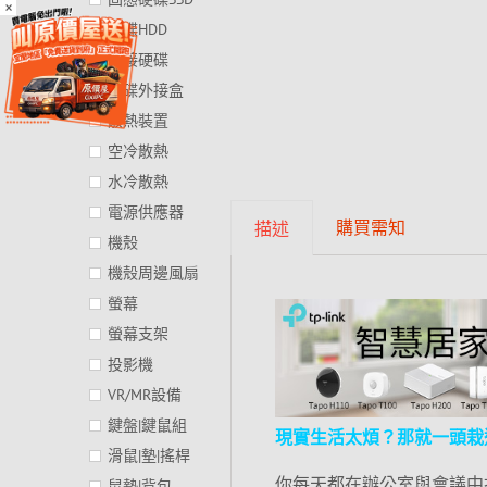
×
硬碟HDD
外接硬碟
硬碟外接盒
散熱裝置
空冷散熱
水冷散熱
電源供應器
購買需知
描述
機殼
機殼周邊風扇
螢幕
螢幕支架
投影機
VR/MR設備
鍵盤|鍵鼠組
現實生活太煩？那就一頭栽進「HT
滑鼠|墊|搖桿
你每天都在辦公室與會議中
鼠墊|背包