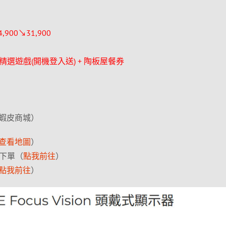
4,900↘31,900
款精選遊戲(開機登入送) + 陶板屋餐券
蝦皮商城）
查看地圖
）
項下單（
點我前往
）
點我前往
）