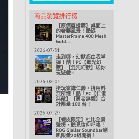
商品瀏覽排行榜
【原價屋搶購】桌面上
的奢華風景！酷碼
MasterFrame 400 Mesh
Gold…
2026-07-31
走到哪，幻獸都由我掌
握！酷！PC【聖光幻
獸】【混沌幻獸】送你
玩遊戲。
2026-08-01
挺玩家講仁義，拚用料
無所懼！酷！PC【仁者
無敵】【勇者無懼】合
計限量 100 台！
2026-07-29
【蝦皮限定】杜比全景
聲援，聽見信仰呼喚！
ROG Gjallar Soundbar喇
叭限量20組開搶！