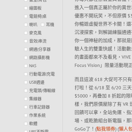
進入一個真正屬於你的異世界！那就
繪圖板
優惠不開玩笑，不但原價 $3
電競椅|桌
你暢遊虛擬世界不卡關！還
喇叭
耳機
沉浸探索，到解謎練腦通通
麥克風
你一個神秘的加成，那就是
音效|串流
驗人生的雙重快感！活動數量
網通|分享器
的畫面都來不及看見，VIVE
網路攝影機
Focus Vision」限量活動
NAS
行動電源|充電
而且這波 618 大促可不只有「
USB週邊
打啦！從 6/18 至 6/
充電頭/傳輸線
$5000，再疊加 8 折
集線器
樣，我們原價屋除了有 V
行車記錄器
回饋可以拿，全站免運、指
作業系統
場、或乾脆組台新電腦，那
軟體
GoGo了！(
點我領券
) (
懶人
UPS不斷電