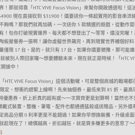
得靠「HTC VIVE Focus Vision」來幫你開啟通道啦！這波
4900 現在直接砍到 $31900！還要送你一條超實用的影音串流
不夠嗎？那我們就再加碼，一次送你 5 款精選的遊戲，從動作冒
有！包你打破現實邊界、每天都不想登出了～等等，還沒完喔！
陶板屋餐券一張啊！讓你虛擬世界飆完，再到現實世界補個好料
僅限 17 台，是的，就只有 17 台，如果你還要猶豫，那可能
 就被別人帶回家囉～想要體驗未來，現在就正是時候！「HTC VI
現正開搶中！
HTC VIVE Focus Vision」這個活動喔，可是整個商城的戰場
20 三天限定，想衝的趕緊上線啊！先來抽個券，最低來到 85 折、最高
起的限時優惠券，折上折真的超有感～一次買齊更是划算啊！當然也不
R 頭戴式裝置，整機、筆電、配件也都通通猛殺或送贈品，另外還
定商品分期 0 利率更是不能錯過！如果你早想換裝備、升級桌面
就趁現在了！總價越高，折扣越狂，就是買多賺更多的意思了～
包
)