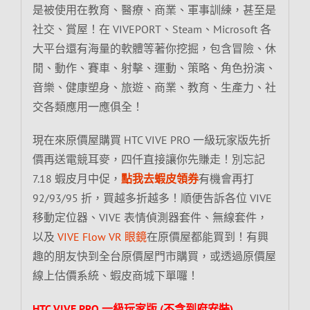
是被使用在教育、醫療、商業、軍事訓練，甚至是
社交、賞屋！在 VIVEPORT、Steam、Microsoft 各
大平台還有海量的軟體等著你挖掘，包含冒險、休
閒、動作、賽車、射擊、運動、策略、角色扮演、
音樂、健康塑身、旅遊、商業、教育、生產力、社
交各類應用一應俱全！
現在來原價屋購買 HTC VIVE PRO 一級玩家版先折
價再送電競耳麥，四仟直接讓你先賺走！別忘記
7.18 蝦皮月中促，
點我去蝦皮領券
有機會再打
92/93/95 折，買越多折越多！順便告訴各位 VIVE
移動定位器、VIVE 表情偵測器套件、無線套件，
以及
VIVE Flow VR 眼鏡
在原價屋都能買到！有興
趣的朋友快到全台原價屋門市購買，或透過原價屋
線上估價系統、蝦皮商城下單囉！
HTC VIVE PRO 一級玩家版 (不含到府安裝),