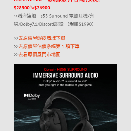
$28900↘$26900
↪贈海盜船 Hs55 Surround 電競耳機/有
線/Dolby7.1/Discord認證,（現賺$1990）
>>
去原價屋蝦皮商城下單
>>
去原價屋估價系統第 1 項下單
>>
去看原價屋門市地圖