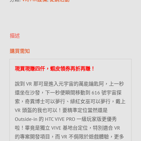
描述
購買需知
現買現賺四仟，蝦皮領券再折再賺！
說到 VR 那可是進入元宇宙的萬能鑰匙阿，上一秒
還坐在沙發，下一秒便瞬間移動到 616 號宇宙探
索，奇異博士可以夢行、緋紅女巫可以夢行，戴上
VR 頭盔的我也可以！要精準定位當然還是
Outside-in 的 HTC VIVE PRO 一級玩家版更優秀
啦！畢竟是獨立 VIVE 基地台定位，特別適合 VR
的專案開發項目，而 VR 不侷限於遊戲體驗，更多