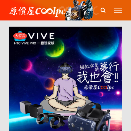
Skip
to
content
大特賣