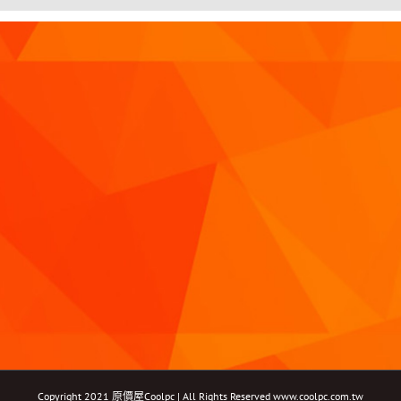
Copyright 2021 原價屋Coolpc | All Rights Reserved
www.coolpc.com.tw