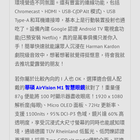
環境營造不同氛圍。還有豐富的連線功能，包括
Chromecast、HDMI、USB-C(DP Alt 模式)、USB
Type-A 和耳機連接埠，基本上是行動裝置投射也通
吃了。設備內建 Google 認證 Android TV 電視盒功
能(已預安裝 Netflix)，真的是萬事俱備只差你入
手！簡單快速就能讓眾人沉浸在 Harman Kardon
劇院級音效中，想著想著就覺得挺愜意，待會我就
去推坑愛露營的朋友！
若你屬於比較內向的 I 人也 OK，選擇適合個人配
戴的
華碩 AirVision M1 智慧眼鏡
就對了！重量僅
87g 便能將 100 吋顯示器盡收眼底！1920 x 1080
解析度(每眼)、Micro OLED 面板、72Hz 更新率、
支援 1100nits，95% DCI-P3 色域，鏡片達 60% 高
透明度，享受沉浸式大尺寸螢幕的同時也能感知環
境，通過德國 TÜV Rheinland 低藍光、低閃爍認證
更護眼！採用 Type-C(DP alt mode)傳輸介面，可適