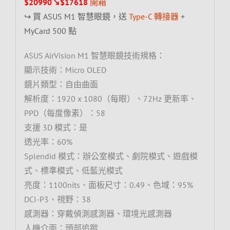
$20990↘$17618
開箱
↪ 買 ASUS M1 智慧眼鏡，送
Type-C 轉接器
+
MyCard 500 點
ASUS AirVision M1 智慧眼鏡技術規格：
顯示技術：Micro OLED
鏡片類型：自由曲面
解析度：1920 x 1080（每眼）、72Hz 更新率、
PPD（每度像素）：58
支援 3D 模式：是
透光率：60%
Splendid 模式：辦公室模式、劇院模式、遊戲模
式、標準模式、低藍光模式
亮度：1100nits、面板尺寸：0.49、色域：95%
DCI-P3、視野：38
感測器：穿戴偵測感測器、環境光感測器
人機介面：頭部追蹤