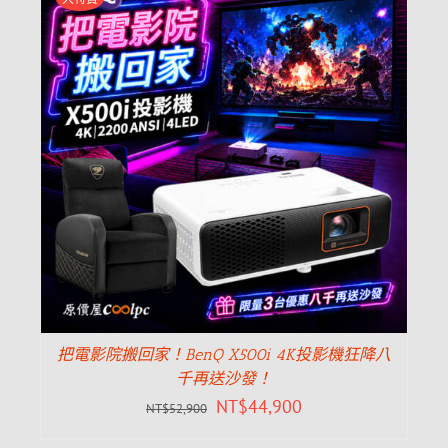
把電影院搬回家！BenQ X500i 4K投影機狂降八
千再送沙發！
NT$
44,900
NT$
52,900