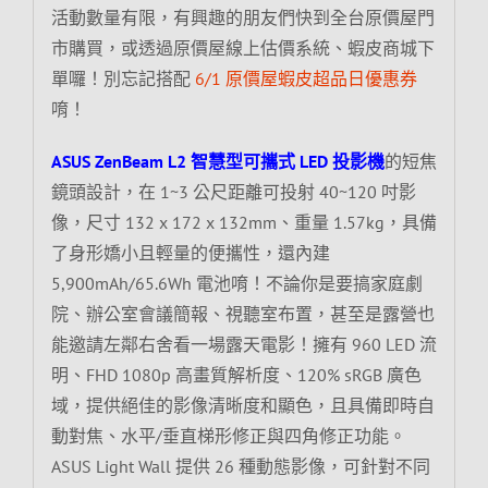
活動數量有限，有興趣的朋友們快到全台原價屋門
市購買，或透過原價屋線上估價系統、蝦皮商城下
單囉！別忘記搭配
6/1 原價屋蝦皮超品日優惠券
唷！
ASUS ZenBeam L2 智慧型可攜式 LED 投影機
的短焦
鏡頭設計，在 1~3 公尺距離可投射 40~120 吋影
像，尺寸 132 x 172 x 132mm、重量 1.57kg，具備
了身形嬌小且輕量的便攜性，還內建
5,900mAh/65.6Wh 電池唷！不論你是要搞家庭劇
院、辦公室會議簡報、視聽室布置，甚至是露營也
能邀請左鄰右舍看一場露天電影！擁有 960 LED 流
明、FHD 1080p 高畫質解析度、120% sRGB 廣色
域，提供絕佳的影像清晰度和顯色，且具備即時自
動對焦、水平/垂直梯形修正與四角修正功能。
ASUS Light Wall 提供 26 種動態影像，可針對不同