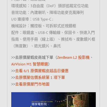
環境感知：3自由度（DoF）頭部追蹤定位功能
音效功能：內建喇叭、降噪功能麥克風陣列
I/O 連接埠：USB Type-C :
機械設計：觸控板、可拆卸式近視鏡框
配件：眼鏡盒、USB-C 傳輸線、保固卡、快速入門
指南、使用手冊（線上版）、擦拭布、度數鏡片框
（無度數）、遮光鏡片、鼻托
>>去原價屋蝦皮商城下單（
ZenBeam L2 投影機
、
AirVision M1 智慧眼鏡
）
>>
去看 6/1 原價屋蝦皮超品日優惠
>>
去原價屋估價系統第 1 項下單
>>
去看原價屋門市地圖