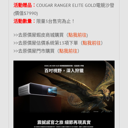
活動贈品：
COUGAR RANGER ELITE GOLD電競沙發
(價值$7990)
活動數量：
限量3台售完為止！
>>去原價屋蝦皮商城購買（
點我前往
)
>>去原價屋估價系統第13項下單（
點我前往
）
>>去原價屋門市購買（
點我前往
）