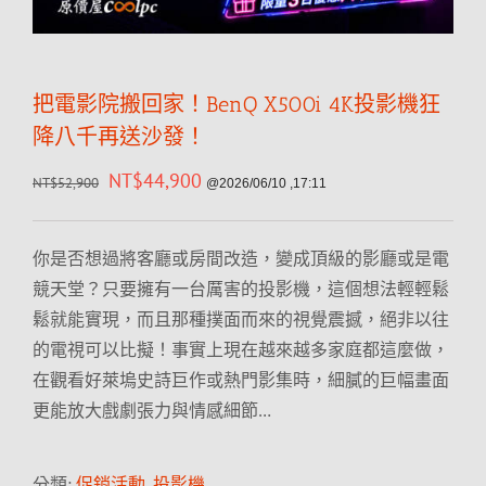
把電影院搬回家！BenQ X500i 4K投影機狂
降八千再送沙發！
NT$
44,900
NT$
52,900
@2026/06/10 ,17:11
你是否想過將客廳或房間改造，變成頂級的影廳或是電
競天堂？只要擁有一台厲害的投影機，這個想法輕輕鬆
鬆就能實現，而且那種撲面而來的視覺震撼，絕非以往
的電視可以比擬！事實上現在越來越多家庭都這麼做，
在觀看好萊塢史詩巨作或熱門影集時，細膩的巨幅畫面
更能放大戲劇張力與情感細節…
分類:
促銷活動
,
投影機