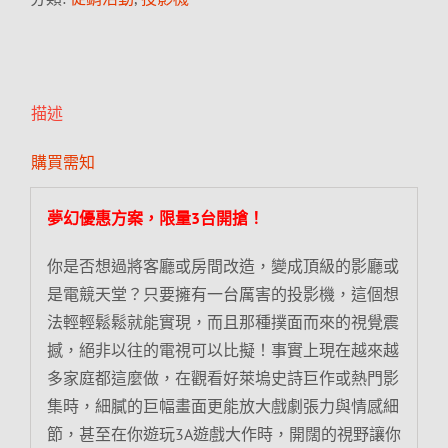
描述
購買需知
夢幻優惠方案，限量3台開搶！
你是否想過將客廳或房間改造，變成頂級的影廳或
是電競天堂？只要擁有一台厲害的投影機，這個想
法輕輕鬆鬆就能實現，而且那種撲面而來的視覺震
撼，絕非以往的電視可以比擬！事實上現在越來越
多家庭都這麼做，在觀看好萊塢史詩巨作或熱門影
集時，細膩的巨幅畫面更能放大戲劇張力與情感細
節，甚至在你遊玩3A遊戲大作時，開闊的視野讓你