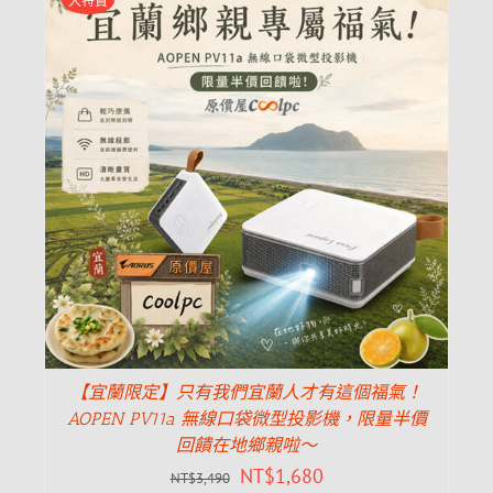
大特賣
【宜蘭限定】只有我們宜蘭人才有這個福氣！
AOPEN PV11a 無線口袋微型投影機，限量半價
回饋在地鄉親啦～
NT$
1,680
NT$
3,490