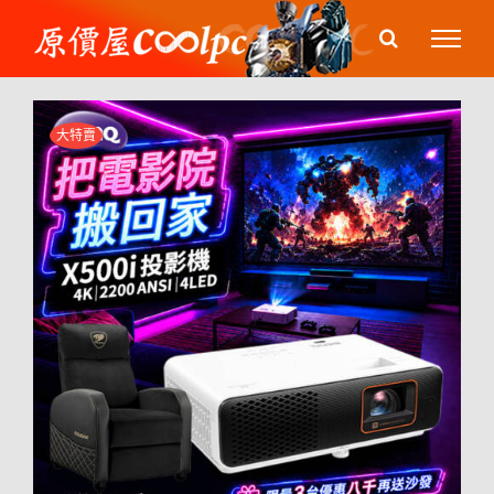
Skip
to
content
大特賣