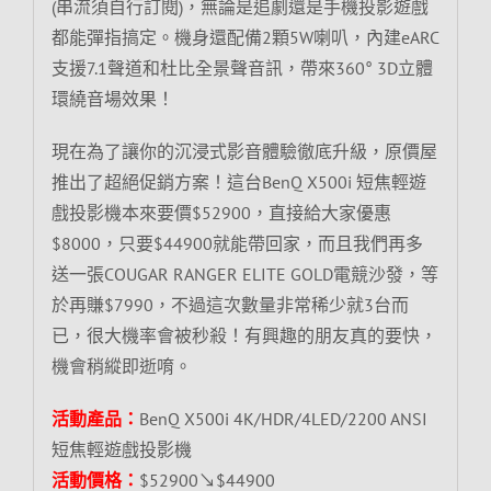
(串流須自行訂閱)，無論是追劇還是手機投影遊戲
都能彈指搞定。機身還配備2顆5W喇叭，內建eARC
支援7.1聲道和杜比全景聲音訊，帶來360° 3D立體
環繞音場效果！
現在為了讓你的沉浸式影音體驗徹底升級，原價屋
推出了超絕促銷方案！這台BenQ X500i 短焦輕遊
戲投影機本來要價$52900，直接給大家優惠
$8000，只要$44900就能帶回家，而且我們再多
送一張COUGAR RANGER ELITE GOLD電競沙發，等
於再賺$7990，不過這次數量非常稀少就3台而
已，很大機率會被秒殺！有興趣的朋友真的要快，
機會稍縱即逝唷。
活動產品：
BenQ X500i 4K/HDR/4LED/2200 ANSI
短焦輕遊戲投影機
活動價格：
$52900↘$44900