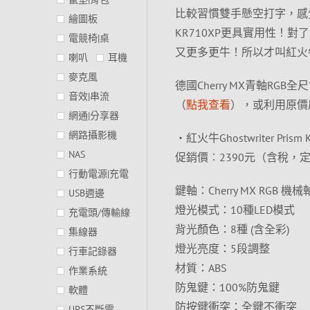
比較習慣雙手懸空打字，感
繪圖板
KR710XP更具實用性！
電競椅|桌
又更多更牛！所以才叫紅火
喇叭
耳機
麥克風
德國Cherry MX青軸
音效|串流
（
點我查看
），或利用原價
網通|分享器
網路攝影機
‧紅火牛Ghostwriter Prism
NAS
促銷價︰2390元（含稅，定
行動電源|充電
鍵軸：Cherry MX RGB 機
USB週邊
燈光模式：10種LED模式
充電頭/傳輸線
背光顏色：8種 (含全彩)
集線器
燈光亮度：5段調整
行車記錄器
材質：ABS
作業系統
防鬼鍵：100%防鬼鍵
軟體
防按鍵衝突：全鍵不衝突
UPS不斷電