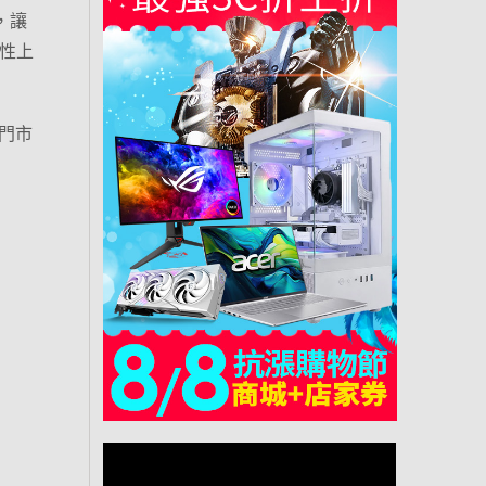
，讓
能性上
屋門市