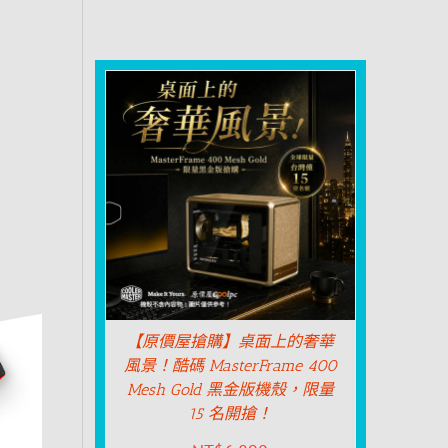
【原價屋搶購】桌面上的奢華
風景！酷碼 MasterFrame 400
Mesh Gold 黑金版機殼，限量
15 名開搶！