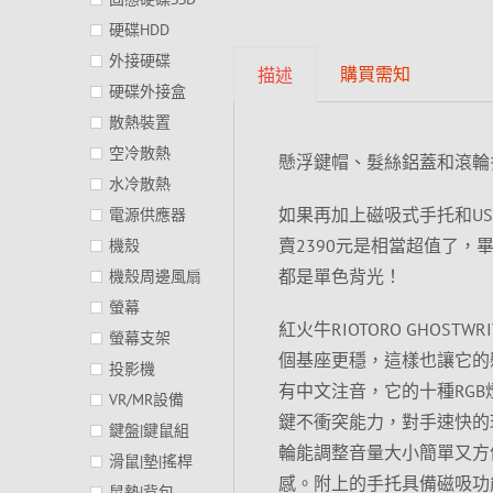
硬碟HDD
外接硬碟
購買需知
描述
硬碟外接盒
散熱裝置
空冷散熱
懸浮鍵帽、髮絲鋁蓋和滾輪
水冷散熱
如果再加上磁吸式手托和USB 
電源供應器
賣2390元是相當超值了
機殼
都是單色背光！
機殼周邊風扇
螢幕
紅火牛RIOTORO GHOST
螢幕支架
個基座更穩，這樣也讓它的
投影機
有中文注音，它的十種RGB
VR/MR設備
鍵不衝突能力，對手速快的
鍵盤|鍵鼠組
輪能調整音量大小簡單又方
滑鼠|墊|搖桿
感。附上的手托具備磁吸功
鼠墊|背包