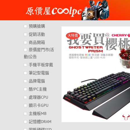
Skip
to
content
預購搶購
促銷活動
大特賣
商品開箱
原價屋門市|活
動|公告
手機平板穿戴
筆記型電腦
品牌電腦
酷!PC主機
處理器CPU
顯示卡GPU
主機板MB
記憶體DRAM
固態硬碟SSD