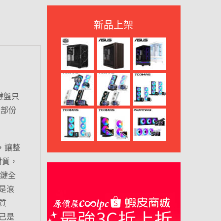
新品上架
式鍵盤只
大部份
出，讓整
材質，
鬼鍵全
是滾
質
己是