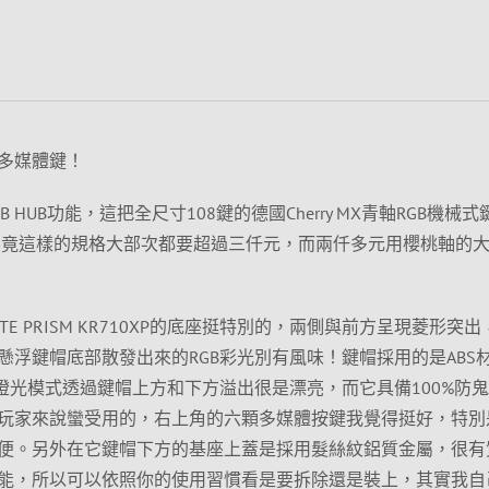
多媒體鍵！
HUB功能，這把全尺寸108鍵的德國Cherry MX青軸RGB機械
，畢竟這樣的規格大部次都要超過三仟元，而兩仟多元用櫻桃軸的
WRITE PRISM KR710XP的底座挺特別的，兩側與前方呈現菱形突
懸浮鍵帽底部散發出來的RGB彩光別有風味！鍵帽採用的是ABS
燈光模式透過鍵帽上方和下方溢出很是漂亮，而它具備100%防
玩家來說蠻受用的，右上角的六顆多媒體按鍵我覺得挺好，特別
便。另外在它鍵帽下方的基座上蓋是採用髮絲紋鋁質金屬，很有
能，所以可以依照你的使用習慣看是要拆除還是裝上，其實我自