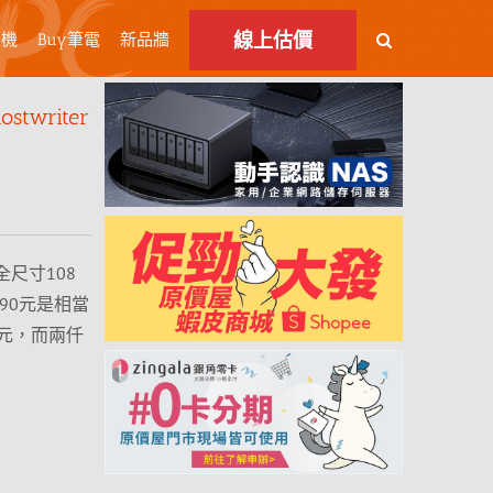
線上估價
主機
Buy筆電
新品牆
twriter
全尺寸108
390元是相當
元，而兩仟