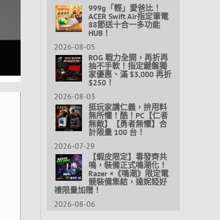
999g「輕」愛爸比！
ACER Swift Air指定筆電
88節送十合一多功能
HUB！
2026-08-05
ROG 戰力全開，再折再
抽不手軟！指定鍵盤獨
家優惠、滿 $3,000 再折
$250！
2026-08-03
挺玩家講仁義，拚用料
無所懼！酷！PC【仁者
無敵】【勇者無懼】合
計限量 100 台！
2026-07-29
【蝦皮限定】毒發齊共
鳴，裝備正式鳴潮化！
Razer ×《鳴潮》限定電
競裝備集結，達妮婭好
禮限量加贈！
2026-08-06