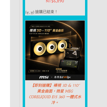
NT$
6,890
(╥_╥) 搶購已結束！
【即刻搶購】裸視 3D & 110°
黃金曲面，微星 MEG
CORELIQUID E15 360 一體式水
冷。