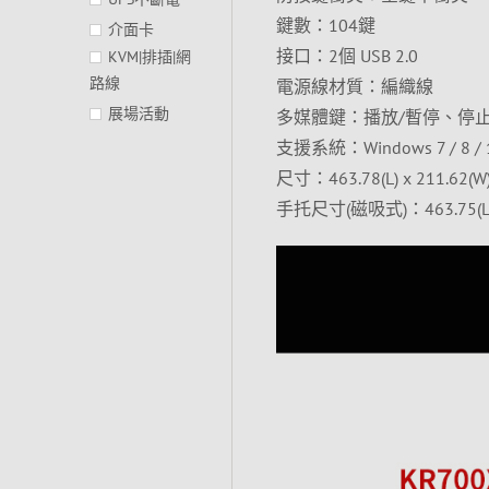
鍵數：104鍵
介面卡
接口：2個 USB 2.0
KVM|排插|網
路線
電源線材質：編織線
展場活動
多媒體鍵：播放/暫停、停
支援系統：Windows 7 / 8 / 
尺寸：463.78(L) x 211.62(W) 
手托尺寸(磁吸式)：463.75(L) x 