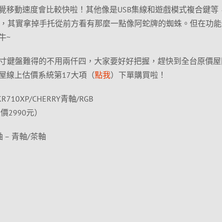
覺移動速度會比較快啦！其他像是USB集線和遊戲模式複合鍵等
對了，其實拿掉手托從前方看有那麼一點像阿蛇牌的蜘蛛。但在功
牛~
RGB全尺寸鍵盤難得的不用兩仟四，大家要好好把握，趕快到全台原價
屋線上估價系統第17大項（
點我
）下單購買啦！
 KR710XP/CHERRY青軸/RGB
價2990元）
械軸 – 青軸/茶軸