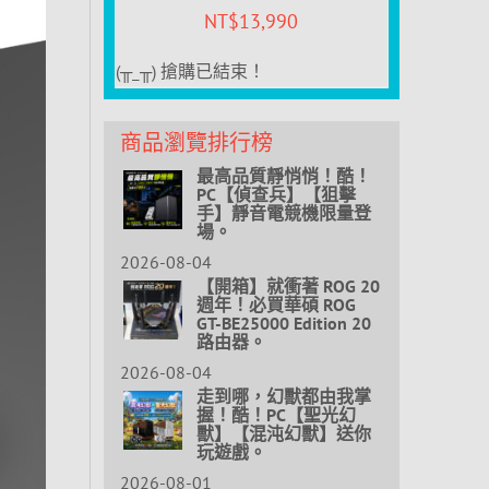
NT$
13,990
(╥_╥) 搶購已結束！
商品瀏覽排行榜
最高品質靜悄悄！酷！
PC【偵查兵】【狙擊
手】靜音電競機限量登
場。
2026-08-04
【開箱】就衝著 ROG 20
週年！必買華碩 ROG
GT-BE25000 Edition 20
路由器。
2026-08-04
走到哪，幻獸都由我掌
握！酷！PC【聖光幻
獸】【混沌幻獸】送你
玩遊戲。
2026-08-01