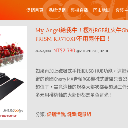
促銷首頁
品牌促銷
裝機直播
門市地圖
套裝
My Angel給我牛！櫻桃RGB紅火牛Ghos
PRISM KR710XP不用兩仟四！
NT$
2,390
NT$
2,990
@2019/10/20 ,16:10
如果再加上磁吸式手托和USB HUB功能，這把
鍵的德國Cherry MX青軸RGB機械式鍵盤只賣2
超值了，畢竟這樣的規格大部次都要超過三仟
多元用櫻桃軸的大部份都是單色背光！
分類:
促銷活動
,
鍵盤|鍵鼠組