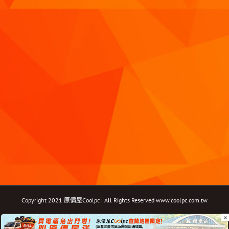
Copyright 2021 原價屋Coolpc | All Rights Reserved
www.coolpc.com.tw
×
Facebook
Instagram
YouTube
Twitter
Email: