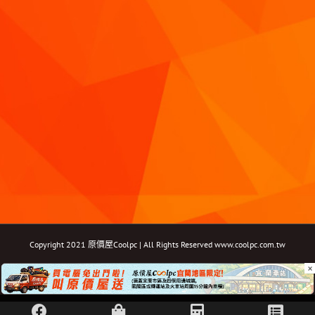
Copyright 2021 原價屋Coolpc | All Rights Reserved
www.coolpc.com.tw
×
Facebook
Instagram
YouTube
Twitter
Email: