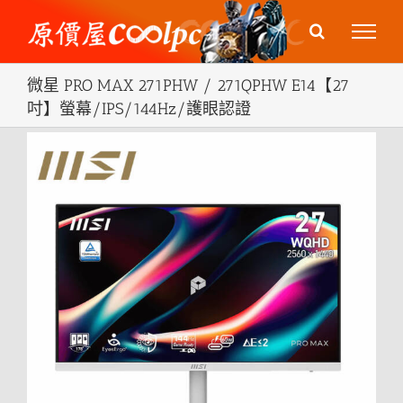
Skip
to
content
微星 PRO MAX 271PHW / 271QPHW E14【27
吋】螢幕/IPS/144Hz/護眼認證
View
Larger
Image