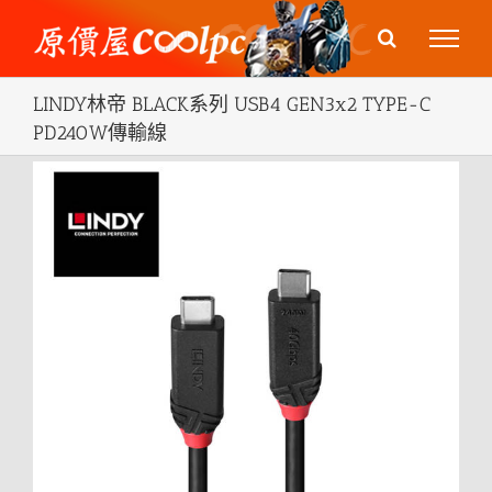
Skip
to
content
LINDY林帝 BLACK系列 USB4 GEN3x2 TYPE-C
PD240W傳輸線
View
Larger
Image