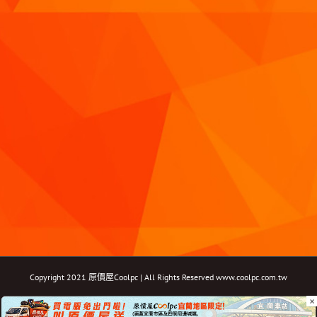
Copyright 2021 原價屋Coolpc | All Rights Reserved
www.coolpc.com.tw
×
Facebook
Instagram
YouTube
Twitter
Email: