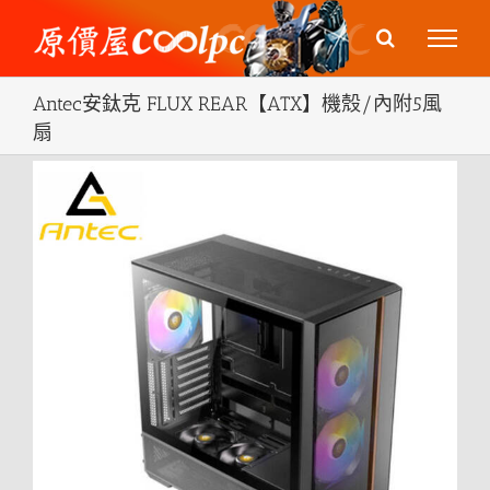
Skip
to
content
Antec安鈦克 FLUX REAR【ATX】機殼/內附5風
扇
View
Larger
Image