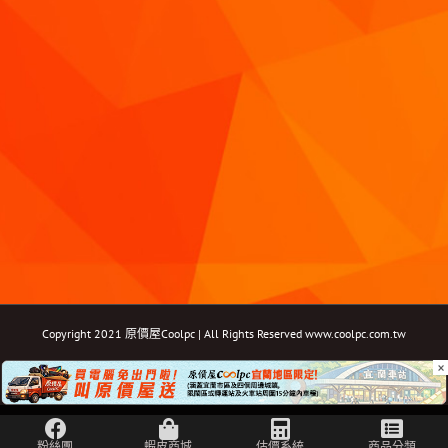
Copyright 2021 原價屋Coolpc | All Rights Reserved
www.coolpc.com.tw
×
Facebook
Instagram
YouTube
Twitter
Email: