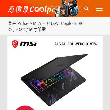
Skip
to
content
微星 Pulse A16 AI+ C3XW; Copilot+ PC
R7/5060/16吋筆電
View
Larger
Image