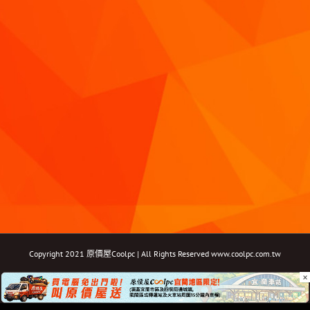
Copyright 2021 原價屋Coolpc | All Rights Reserved
www.coolpc.com.tw
×
Facebook
Instagram
YouTube
Twitter
Email: