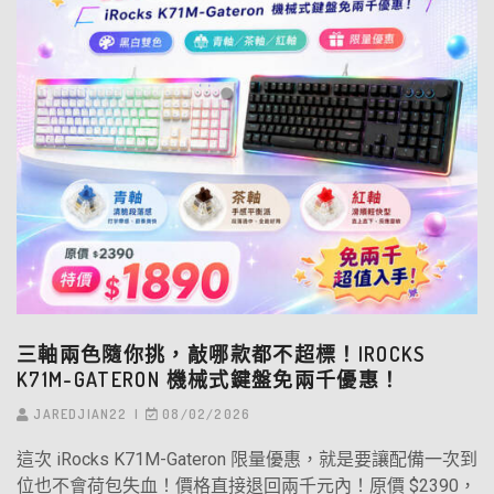
三軸兩色隨你挑，敲哪款都不超標！IROCKS
K71M-GATERON 機械式鍵盤免兩千優惠！
JAREDJIAN22
08/02/2026
這次 iRocks K71M-Gateron 限量優惠，就是要讓配備一次到
位也不會荷包失血！價格直接退回兩千元內！原價 $2390，