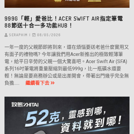
999G「輕」愛爸比！ACER SWIFT AIR指定筆電
88節送十合一多功能HUB！
SERAPHIM
08/05/2026
一年一度的父親節即將到來，還在煩惱要送老爸什麼實用又
有面子的禮物嗎? 今年讓我們用Acer新推出的極致輕薄筆
電，給平日辛勞的父親一個大驚喜吧。Acer Swift Air (SFA)
系列16吋筆電將重量壓縮到最低999g，比一瓶礦水還要
輕！無論是要商務辦公或是出差開會，帶著出門幾乎完全無
負擔......
繼續看下去