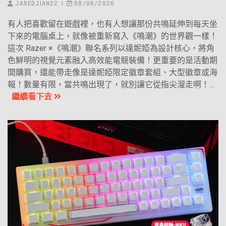
JAREDJIAN22
08/06/2026
有人把喜歡留在遊戲裡，也有人想讓那份共鳴延伸到每天坐
下來的電腦桌上，就像被重新寫入《鳴潮》的世界觀一樣！
這次 Razer ×《鳴潮》聯名系列以達妮婭為設計核心，將角
色鮮明的視覺元素融入高效能電競裝備！更重要的是活動期
間購買，還能帶走像是達妮婭限定徽章套組、大型徽章或海
報！數量有限，當共鳴出現了，就別讓它從指尖溜走啊！...
繼續看下去