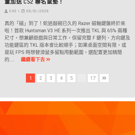
量加送 CS2 聯名鼠墊！
SHO
08/01/2026
真的「磁」到了！蛇迷敲碗已久的 Razer 磁軸鍵盤終於來
啦！首款 Huntsman V3 HE 系列一次推出 TKL 與 65% 兩種
尺寸，想兼顧遊戲與日常工作，保留完整 F 鍵列、方向鍵及
功能鍵區的 TKL 版本會比較順手；如果桌面空間有限，或
是玩 FPS 時想替滑鼠多留點甩動範圍，選配置更加精簡
的......
繼續看下去
1
2
3
4
5
...
17