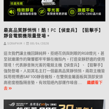
最高品質靜悄悄！酷！PC【偵查兵】【狙擊手】
靜音電競機限量登場。
SERAPHIM
08/04/2026
這次我們讓主機回歸純粹，拒絕花俏與刺眼的RGB燈光，甚
至就連運作的聲響都牢牢鎖在機殼內，打造安靜舒適的使用
環境！代表靜音無光害的電競主機【偵查兵】、【狙擊手】
強勢登場，人如其名主打一個最高品質靜悄悄，兩款主機皆
採用視博通SAF100靜音機殼，在雙側金屬面板與頂部安排
高密度樹酯隔音墊，有效阻絕內部運作噪音......
繼續看下
去