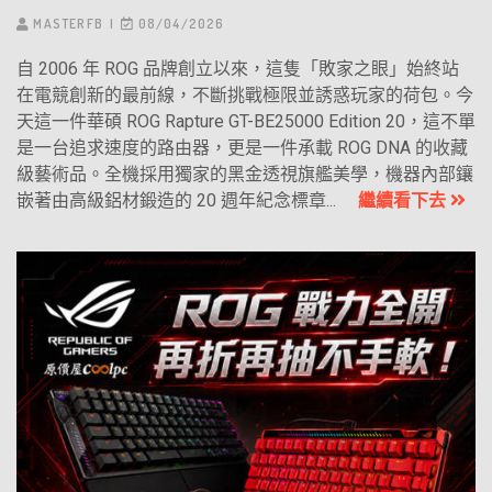
MASTERFB
08/04/2026
自 2006 年 ROG 品牌創立以來，這隻「敗家之眼」始終站
在電競創新的最前線，不斷挑戰極限並誘惑玩家的荷包。今
天這一件華碩 ROG Rapture GT-BE25000 Edition 20，這不單
是一台追求速度的路由器，更是一件承載 ROG DNA 的收藏
級藝術品。全機採用獨家的黑金透視旗艦美學，機器內部鑲
嵌著由高級鋁材鍛造的 20 週年紀念標章...
繼續看下去