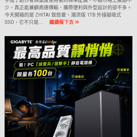
乎成了創作者與重度使用者的標準配備。不過市場上產品不
少，真正能兼顧高速傳輸、攜帶便利與外型設計的卻不多。
今天開箱的是 ZHITAI 致態靈・潮流版 1TB 外接磁吸式
SSD，它不只是.....
繼續看下去