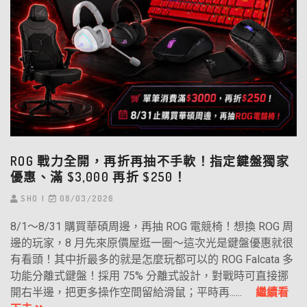
ROG 戰力全開，再折再抽不手軟！指定鍵盤獨家
優惠、滿 $3,000 再折 $250！
SHO
08/03/2026
8/1～8/31 購買華碩周邊，再抽 ROG 電競椅！想換 ROG 周
邊的玩家，8 月先來原價屋逛一圈～這次光是鍵盤優惠就很
有看頭！其中折最多的就是怎麼玩都可以的 ROG Falcata 多
功能分離式鍵盤！採用 75% 分離式設計，對戰時可直接挪
開右半邊，把更多操作空間留給滑鼠；平時再......
繼續看