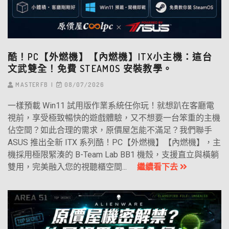
酷！PC【外燃機】【內燃機】ITX小主機：這台
文武雙全！免費 STEAMOS 安裝教學。
MASTERFB
08/07/2026
一樣預載 Win11 試用版作業系統任你玩！就想趴在客廳電
視前，享受極致暢快的遊戲體驗，又不想要一台笨重的主機
佔空間？如此合理的需求，原價屋怎能不滿足？我們聯手
ASUS 推出全新 ITX 系列酷！PC【外燃機】【內燃機】，主
機採用極限緊湊的 B-Team Lab BB1 機殼，支援直立與橫躺
雙用，完美融入您的視聽櫃空間...
繼續看下去