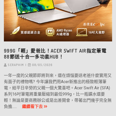
999G「輕」愛爸比！ACER SWIFT AIR指定筆電
88節送十合一多功能HUB！
SERAPHIM
08/05/2026
一年一度的父親節即將到來，還在煩惱要送老爸什麼實用又
有面子的禮物嗎? 今年讓我們用Acer新推出的極致輕薄筆
電，給平日辛勞的父親一個大驚喜吧。Acer Swift Air (SFA)
系列16吋筆電將重量壓縮到最低999g，比一瓶礦水還要
輕！無論是要商務辦公或是出差開會，帶著出門幾乎完全無
負擔......
繼續看下去