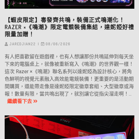
【蝦皮限定】毒發齊共鳴，裝備正式鳴潮化！
RAZER ×《鳴潮》限定電競裝備集結，達妮婭好禮
限量加贈！
JAREDJIAN22
08/06/2026
有人把喜歡留在遊戲裡，也有人想讓那份共鳴延伸到每天坐
下來的電腦桌上，就像被重新寫入《鳴潮》的世界觀一樣！
這次 Razer ×《鳴潮》聯名系列以達妮婭為設計核心，將角
色鮮明的視覺元素融入高效能電競裝備！更重要的是活動期
間購買，還能帶走像是達妮婭限定徽章套組、大型徽章或海
報！數量有限，當共鳴出現了，就別讓它從指尖溜走啊！...
繼續看下去