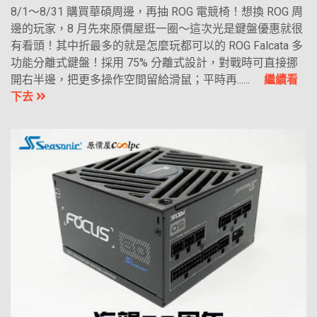
8/1～8/31 購買華碩周邊，再抽 ROG 電競椅！想換 ROG 周
邊的玩家，8 月先來原價屋逛一圈～這次光是鍵盤優惠就很
有看頭！其中折最多的就是怎麼玩都可以的 ROG Falcata 多
功能分離式鍵盤！採用 75% 分離式設計，對戰時可直接挪
開右半邊，把更多操作空間留給滑鼠；平時再......
繼續看
下去