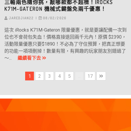
三軸兩色隨你挑，敲哪款都不超標！IROCKS
K71M-GATERON 機械式鍵盤免兩千優惠！
JAREDJIAN22
08/02/2026
這次 iRocks K71M-Gateron 限量優惠，就是要讓配備一次到
位也不會荷包失血！價格直接退回兩千元內！原價 $2390，
活動限量優惠只要$1890！不必為了守住預算，把真正想要
的功能一項項刪掉！數量有限，有興趣的玩家朋友別錯過了
～...
繼續看下去
1
2
3
4
5
...
17