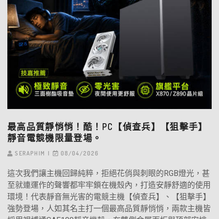
最高品質靜悄悄！酷！PC【偵查兵】【狙擊手】
靜音電競機限量登場。
SERAPHIM
08/04/2026
這次我們讓主機回歸純粹，拒絕花俏與刺眼的RGB燈光，甚
至就連運作的聲響都牢牢鎖在機殼內，打造安靜舒適的使用
環境！代表靜音無光害的電競主機【偵查兵】、【狙擊手】
強勢登場，人如其名主打一個最高品質靜悄悄，兩款主機皆