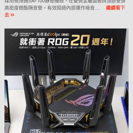
採用視博通SAF100靜音機殼，在雙側金屬面板與頂部安排
高密度樹酯隔音墊，有效阻絕內部運作噪音......
繼續看下
去