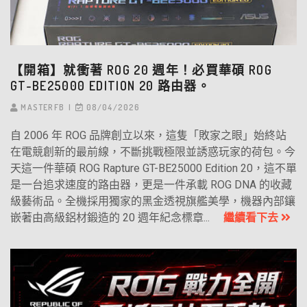
【開箱】就衝著 ROG 20 週年！必買華碩 ROG
GT-BE25000 EDITION 20 路由器。
MASTERFB
08/04/2026
自 2006 年 ROG 品牌創立以來，這隻「敗家之眼」始終站
在電競創新的最前線，不斷挑戰極限並誘惑玩家的荷包。今
天這一件華碩 ROG Rapture GT-BE25000 Edition 20，這不單
是一台追求速度的路由器，更是一件承載 ROG DNA 的收藏
級藝術品。全機採用獨家的黑金透視旗艦美學，機器內部鑲
嵌著由高級鋁材鍛造的 20 週年紀念標章...
繼續看下去