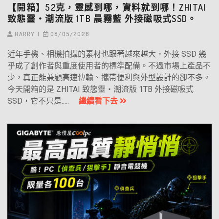
【開箱】52克，靈感到哪，資料就到哪！ZHITAI
致態靈‧潮流版 1TB 晨霧藍 外接磁吸式SSD。
HARRY
08/05/2026
近年手機、相機拍攝的素材也跟著越來越大，外接 SSD 幾
乎成了創作者與重度使用者的標準配備。不過市場上產品不
少，真正能兼顧高速傳輸、攜帶便利與外型設計的卻不多。
今天開箱的是 ZHITAI 致態靈・潮流版 1TB 外接磁吸式
SSD，它不只是.....
繼續看下去