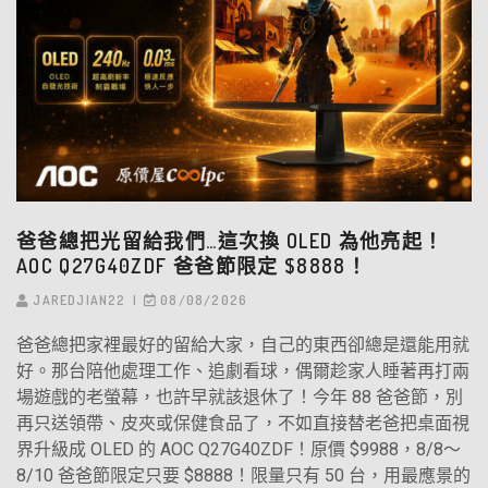
爸爸總把光留給我們…這次換 OLED 為他亮起！
AOC Q27G40ZDF 爸爸節限定 $8888！
JAREDJIAN22
08/08/2026
爸爸總把家裡最好的留給大家，自己的東西卻總是還能用就
好。那台陪他處理工作、追劇看球，偶爾趁家人睡著再打兩
場遊戲的老螢幕，也許早就該退休了！今年 88 爸爸節，別
再只送領帶、皮夾或保健食品了，不如直接替老爸把桌面視
界升級成 OLED 的 AOC Q27G40ZDF！原價 $9988，8/8～
8/10 爸爸節限定只要 $8888！限量只有 50 台，用最應景的