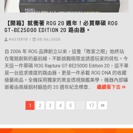
【開箱】就衝著 ROG 20 週年！必買華碩 ROG
GT-BE25000 EDITION 20 路由器。
MASTERFB
08/04/2026
自 2006 年 ROG 品牌創立以來，這隻「敗家之眼」始終站
在電競創新的最前線，不斷挑戰極限並誘惑玩家的荷包。今
天這一件華碩 ROG Rapture GT-BE25000 Edition 20，這不單
是一台追求速度的路由器，更是一件承載 ROG DNA 的收藏
級藝術品。全機採用獨家的黑金透視旗艦美學，機器內部鑲
嵌著由高級鋁材鍛造的 20 週年紀念標章...
繼續看下去
1
2
3
4
5
...
17