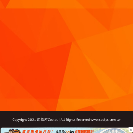
Copyright 2021 原價屋Coolpc | All Rights Reserved
www.coolpc.com.tw
×
Facebook
Instagram
YouTube
Twitter
Email: