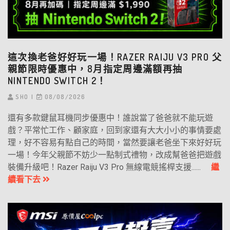
這次換老爸好好玩一場！RAZER RAIJU V3 PRO 父
親節限時優惠中，8月指定周邊滿額再抽
NINTENDO SWITCH 2！
SHO
08/08/2026
還有多款鍵鼠耳機同步優惠中！誰說當了爸爸就不能玩遊
戲？平常忙工作、顧家庭，回到家還有大大小小的事情要處
理，好不容易有點自己的時間，當然要讓老爸坐下來好好玩
一場！今年父親節不妨少一點制式禮物，改成幫爸爸把遊戲
裝備升級吧！Razer Raiju V3 Pro 無線電競搖桿支援......
繼
續看下去