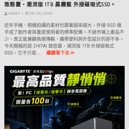
致態靈‧潮流版 1TB 晨霧藍 外接磁吸式SSD。
HARRY
08/05/2026
近年手機、相機拍攝的素材也跟著越來越大，外接 SSD 幾
乎成了創作者與重度使用者的標準配備。不過市場上產品不
少，真正能兼顧高速傳輸、攜帶便利與外型設計的卻不多。
今天開箱的是 ZHITAI 致態靈・潮流版 1TB 外接磁吸式
SSD，它不只是.....
繼續看下去