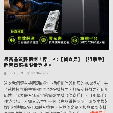
最高品質靜悄悄！酷！PC【偵查兵】【狙擊手】
靜音電競機限量登場。
SERAPHIM
08/04/2026
這次我們讓主機回歸純粹，拒絕花俏與刺眼的RGB燈光，甚
至就連運作的聲響都牢牢鎖在機殼內，打造安靜舒適的使用
環境！代表靜音無光害的電競主機【偵查兵】、【狙擊手】
強勢登場，人如其名主打一個最高品質靜悄悄，兩款主機皆
採用視博通SAF100靜音機殼，在雙側金屬面板與頂部安排