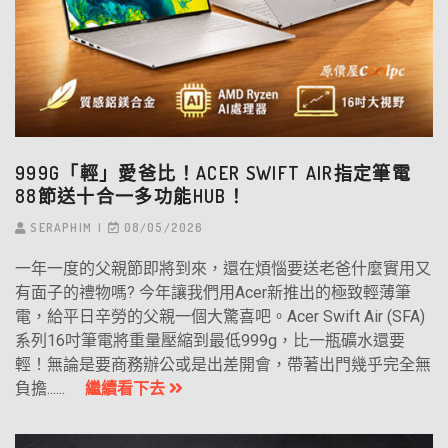
999G「輕」愛爸比！ACER SWIFT AIR指定筆電
88節送十合一多功能HUB！
SERAPHIM
08/05/2026
一年一度的父親節即將到來，還在煩惱要送老爸什麼實用又
有面子的禮物嗎? 今年讓我們用Acer新推出的極致輕薄筆
電，給平日辛勞的父親一個大驚喜吧。Acer Swift Air (SFA)
系列16吋筆電將重量壓縮到最低999g，比一瓶礦水還要
輕！無論是要商務辦公或是出差開會，帶著出門幾乎完全無
負擔......
繼續看下去