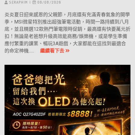
SERAPHIM
08/08/2026
炎炎夏日迎來感恩的父親節，月底還有充滿青春氣象的開學
季，MSI微星特別推出超強筆電活動，時間一路持續到八月
底，並且精選12款熱門筆電限時促銷，最高還有快要萬元折
扣！無論是老爸想升級高效能商務/娛樂機，或是學生準備
應付繁重的課業、暢玩3A遊戲，大家都能在這找到最適合
的命定神機......
繼續看下去