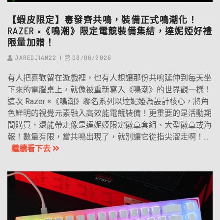
【蝦皮限定】毒發齊共鳴，裝備正式鳴潮化！
RAZER ×《鳴潮》限定電競裝備集結，達妮婭好禮
限量加贈！
JAREDJIAN22
08/06/2026
有人把喜歡留在遊戲裡，也有人想讓那份共鳴延伸到每天坐
下來的電腦桌上，就像被重新寫入《鳴潮》的世界觀一樣！
這次 Razer ×《鳴潮》聯名系列以達妮婭為設計核心，將角
色鮮明的視覺元素融入高效能電競裝備！更重要的是活動期
間購買，還能帶走像是達妮婭限定徽章套組、大型徽章或海
報！數量有限，當共鳴出現了，就別讓它從指尖溜走啊！...
繼續看下去