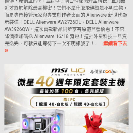
據傳，原價屋的 51 區封存了兩台神秘的外星科技… 直到最
近才終於解除最高機密！它們不是什麼飛碟還是不明生物，
而是專門接管玩家與專業創作者桌面的 Alienware 新世代顯
示裝備！DELL Alienware AW2726DL、DELL Alienware
AW3926QW，這次兩款新品同步享有原廠首發優惠！不只
降價還加碼送 Alienware 16/18 背包！這批外星科技一旦賣
完送完，可就只能等待下一次不明訊號了！...
繼續看下去