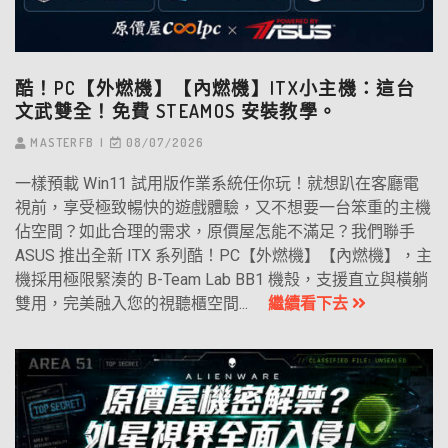
酷！PC【外燃機】【內燃機】ITX小主機：這台
文武雙全！免費 STEAMOS 安裝教學。
MASTERFB
08/07/2026
一樣預載 Win11 試用版作業系統任你玩！就想趴在客廳電
視前，享受極致暢快的遊戲體驗，又不想要一台笨重的主機
佔空間？如此合理的需求，原價屋怎能不滿足？我們聯手
ASUS 推出全新 ITX 系列酷！PC【外燃機】【內燃機】，主
機採用極限緊湊的 B-Team Lab BB1 機殼，支援直立與橫躺
雙用，完美融入您的視聽櫃空間...
繼續看下去