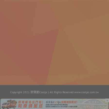
Copyright 2021 原價屋Coolpc | All Rights Reserved
www.coolpc.com.tw
×
Facebook
Instagram
YouTube
Twitter
Email: