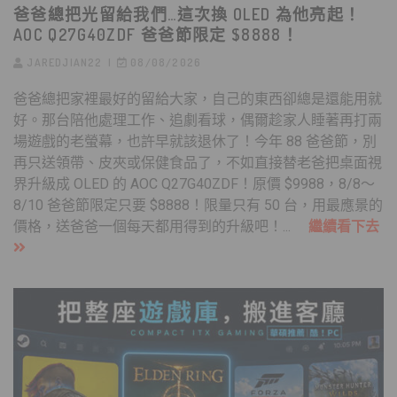
爸爸總把光留給我們…這次換 OLED 為他亮起！
AOC Q27G40ZDF 爸爸節限定 $8888！
JAREDJIAN22
08/08/2026
爸爸總把家裡最好的留給大家，自己的東西卻總是還能用就
好。那台陪他處理工作、追劇看球，偶爾趁家人睡著再打兩
場遊戲的老螢幕，也許早就該退休了！今年 88 爸爸節，別
再只送領帶、皮夾或保健食品了，不如直接替老爸把桌面視
界升級成 OLED 的 AOC Q27G40ZDF！原價 $9988，8/8～
8/10 爸爸節限定只要 $8888！限量只有 50 台，用最應景的
價格，送爸爸一個每天都用得到的升級吧！...
繼續看下去