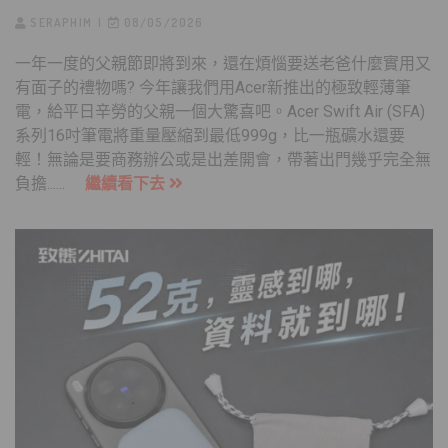
SERAPHIM
08/05/2026
一年一度的父親節即將到來，還在煩惱要送老爸什麼實用又
有面子的禮物嗎? 今年讓我們用Acer新推出的極致輕薄筆
電，給平日辛勞的父親一個大驚喜吧。Acer Swift Air (SFA)
系列16吋筆電將重量壓縮到最低999g，比一瓶礦水還要
輕！無論是要商務辦公或是出差開會，帶著出門幾乎完全無
負擔......
繼續看下去