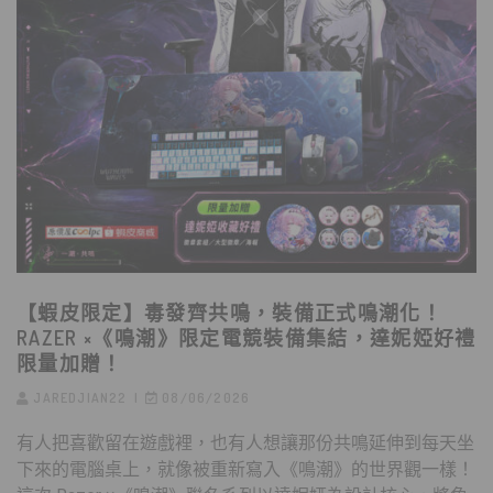
【蝦皮限定】毒發齊共鳴，裝備正式鳴潮化！
RAZER ×《鳴潮》限定電競裝備集結，達妮婭好禮
限量加贈！
JAREDJIAN22
08/06/2026
有人把喜歡留在遊戲裡，也有人想讓那份共鳴延伸到每天坐
下來的電腦桌上，就像被重新寫入《鳴潮》的世界觀一樣！