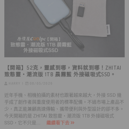
【開箱】52克，靈感到哪，資料就到哪！ZHITAI
致態靈‧潮流版 1TB 晨霧藍 外接磁吸式SSD。
HARRY
08/05/2026
近年手機、相機拍攝的素材也跟著越來越大，外接 SSD 幾
乎成了創作者與重度使用者的標準配備。不過市場上產品不
少，真正能兼顧高速傳輸、攜帶便利與外型設計的卻不多。
今天開箱的是 ZHITAI 致態靈・潮流版 1TB 外接磁吸式
SSD，它不只是.....
繼續看下去