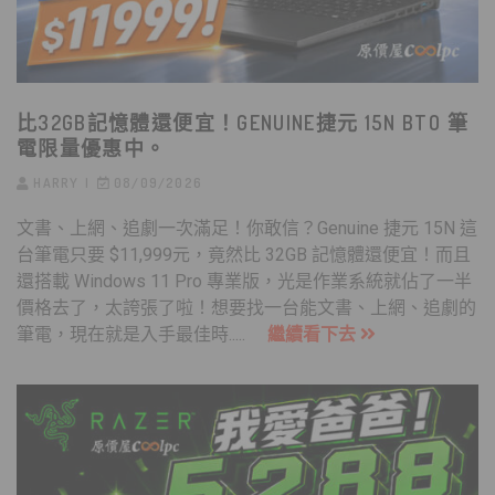
比32GB記憶體還便宜！GENUINE捷元 15N BTO 筆
電限量優惠中。
HARRY
08/09/2026
文書、上網、追劇一次滿足！你敢信？Genuine 捷元 15N 這
台筆電只要 $11,999元，竟然比 32GB 記憶體還便宜！而且
還搭載 Windows 11 Pro 專業版，光是作業系統就佔了一半
價格去了，太誇張了啦！想要找一台能文書、上網、追劇的
筆電，現在就是入手最佳時.....
繼續看下去