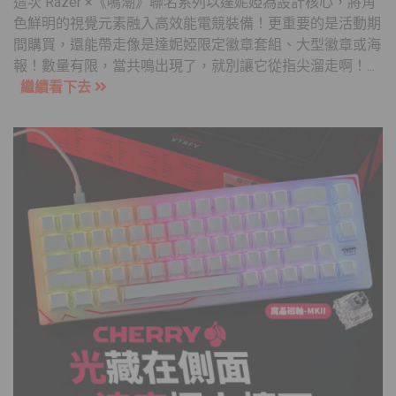
這次 Razer ×《鳴潮》聯名系列以達妮婭為設計核心，將角
色鮮明的視覺元素融入高效能電競裝備！更重要的是活動期
間購買，還能帶走像是達妮婭限定徽章套組、大型徽章或海
報！數量有限，當共鳴出現了，就別讓它從指尖溜走啊！...
繼續看下去