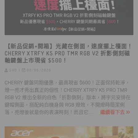
【新品促銷+開箱】光藏在側面，速度擺上檯面！
CHERRY XTRFY K5 PRO TMR RGB V2 折影側刻磁
軸鍵盤上市現省 $500！
SHO
08/06/2026
CHERRY 鍵盤同期優惠，最高現省 $600！正面保持乾淨，
燈一亮才秀出真正的個性！CHERRY XTRFY K5 PRO TMR
RGB V2 推出全新的白色「折影側刻」版本，將字元安排在
鍵帽側面，搭配純白機身與 RGB 燈效，不開燈時簡潔俐
落，亮燈後就是你的表演時刻！而且它......
繼續看下去