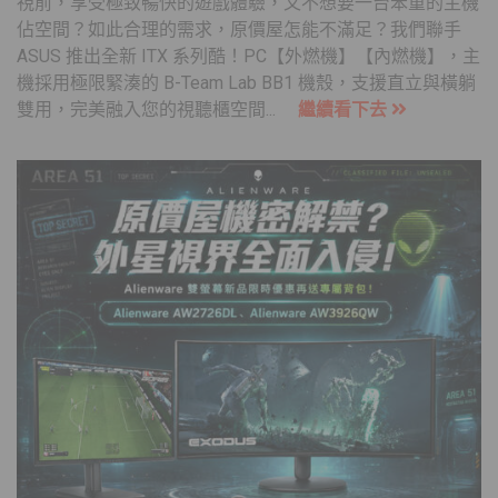
視前，享受極致暢快的遊戲體驗，又不想要一台笨重的主機
佔空間？如此合理的需求，原價屋怎能不滿足？我們聯手
ASUS 推出全新 ITX 系列酷！PC【外燃機】【內燃機】，主
機採用極限緊湊的 B-Team Lab BB1 機殼，支援直立與橫躺
雙用，完美融入您的視聽櫃空間...
繼續看下去