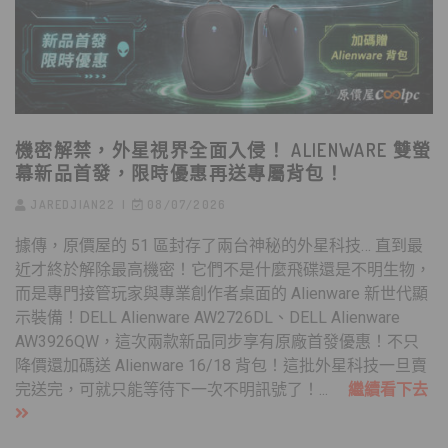
機密解禁，外星視界全面入侵！ ALIENWARE 雙螢
幕新品首發，限時優惠再送專屬背包！
JAREDJIAN22
08/07/2026
據傳，原價屋的 51 區封存了兩台神秘的外星科技… 直到最
近才終於解除最高機密！它們不是什麼飛碟還是不明生物，
而是專門接管玩家與專業創作者桌面的 Alienware 新世代顯
示裝備！DELL Alienware AW2726DL、DELL Alienware
AW3926QW，這次兩款新品同步享有原廠首發優惠！不只
降價還加碼送 Alienware 16/18 背包！這批外星科技一旦賣
完送完，可就只能等待下一次不明訊號了！...
繼續看下去