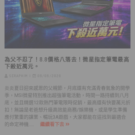
為父不忍了！8.8價格八落去！微星指定筆電最高
下殺近萬元。
SERAPHIM
08/08/2026
炎炎夏日迎來感恩的父親節，月底還有充滿青春氣象的開學
季，MSI微星特別推出超強筆電活動，時間一路持續到八月
底，並且精選12款熱門筆電限時促銷，最高還有快要萬元折
扣！無論是老爸想升級高效能商務/娛樂機，或是學生準備
應付繁重的課業、暢玩3A遊戲，大家都能在這找到最適合
的命定神機......
繼續看下去