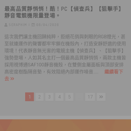
最高品質靜悄悄！酷！PC【偵查兵】【狙擊手】
靜音電競機限量登場。
SERAPHIM
08/04/2026
這次我們讓主機回歸純粹，拒絕花俏與刺眼的RGB燈光，甚
至就連運作的聲響都牢牢鎖在機殼內，打造安靜舒適的使用
環境！代表靜音無光害的電競主機【偵查兵】、【狙擊手】
強勢登場，人如其名主打一個最高品質靜悄悄，兩款主機皆
採用視博通SAF100靜音機殼，在雙側金屬面板與頂部安排
高密度樹酯隔音墊，有效阻絕內部運作噪音......
繼續看下
去
1
2
3
4
5
...
17