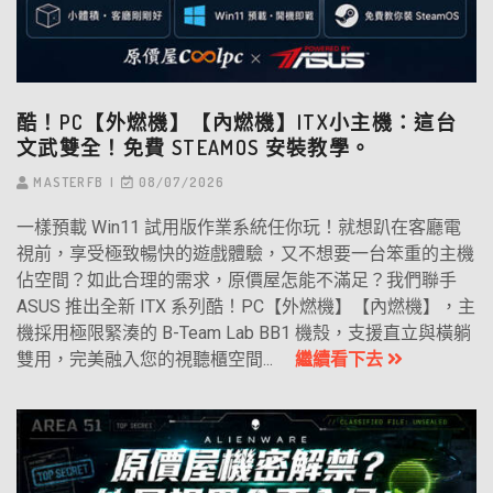
酷！PC【外燃機】【內燃機】ITX小主機：這台
文武雙全！免費 STEAMOS 安裝教學。
MASTERFB
08/07/2026
一樣預載 Win11 試用版作業系統任你玩！就想趴在客廳電
視前，享受極致暢快的遊戲體驗，又不想要一台笨重的主機
佔空間？如此合理的需求，原價屋怎能不滿足？我們聯手
ASUS 推出全新 ITX 系列酷！PC【外燃機】【內燃機】，主
機採用極限緊湊的 B-Team Lab BB1 機殼，支援直立與橫躺
雙用，完美融入您的視聽櫃空間...
繼續看下去