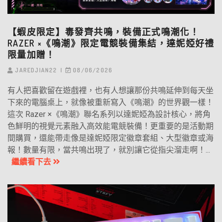
【蝦皮限定】毒發齊共鳴，裝備正式鳴潮化！
RAZER ×《鳴潮》限定電競裝備集結，達妮婭好禮
限量加贈！
JAREDJIAN22
08/06/2026
有人把喜歡留在遊戲裡，也有人想讓那份共鳴延伸到每天坐
下來的電腦桌上，就像被重新寫入《鳴潮》的世界觀一樣！
這次 Razer ×《鳴潮》聯名系列以達妮婭為設計核心，將角
色鮮明的視覺元素融入高效能電競裝備！更重要的是活動期
間購買，還能帶走像是達妮婭限定徽章套組、大型徽章或海
報！數量有限，當共鳴出現了，就別讓它從指尖溜走啊！...
繼續看下去