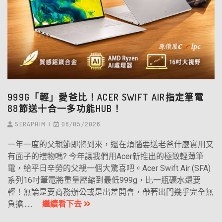
999G「輕」愛爸比！ACER SWIFT AIR指定筆電
88節送十合一多功能HUB！
SERAPHIM
08/05/2026
一年一度的父親節即將到來，還在煩惱要送老爸什麼實用又
有面子的禮物嗎? 今年讓我們用Acer新推出的極致輕薄筆
電，給平日辛勞的父親一個大驚喜吧。Acer Swift Air (SFA)
系列16吋筆電將重量壓縮到最低999g，比一瓶礦水還要
輕！無論是要商務辦公或是出差開會，帶著出門幾乎完全無
負擔......
繼續看下去