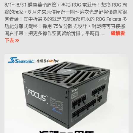
8/1～8/31 購買華碩周邊，再抽 ROG 電競椅！想換 ROG 周
邊的玩家，8 月先來原價屋逛一圈～這次光是鍵盤優惠就很
有看頭！其中折最多的就是怎麼玩都可以的 ROG Falcata 多
功能分離式鍵盤！採用 75% 分離式設計，對戰時可直接挪
開右半邊，把更多操作空間留給滑鼠；平時再......
繼續看
下去