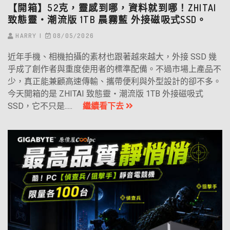
【開箱】52克，靈感到哪，資料就到哪！ZHITAI
致態靈‧潮流版 1TB 晨霧藍 外接磁吸式SSD。
HARRY
08/05/2026
近年手機、相機拍攝的素材也跟著越來越大，外接 SSD 幾
乎成了創作者與重度使用者的標準配備。不過市場上產品不
少，真正能兼顧高速傳輸、攜帶便利與外型設計的卻不多。
今天開箱的是 ZHITAI 致態靈・潮流版 1TB 外接磁吸式
SSD，它不只是.....
繼續看下去