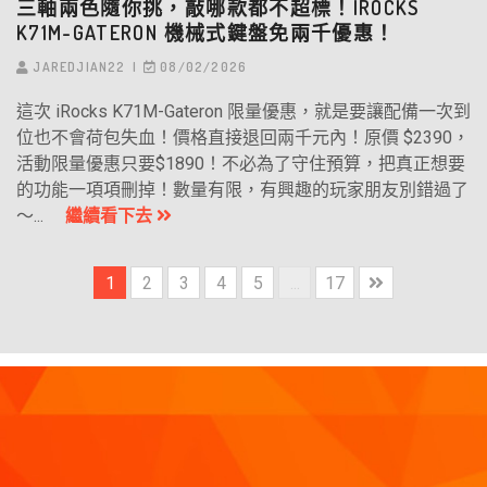
三軸兩色隨你挑，敲哪款都不超標！IROCKS
K71M-GATERON 機械式鍵盤免兩千優惠！
JAREDJIAN22
08/02/2026
這次 iRocks K71M-Gateron 限量優惠，就是要讓配備一次到
位也不會荷包失血！價格直接退回兩千元內！原價 $2390，
活動限量優惠只要$1890！不必為了守住預算，把真正想要
的功能一項項刪掉！數量有限，有興趣的玩家朋友別錯過了
～...
繼續看下去
1
2
3
4
5
...
17