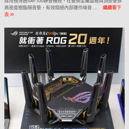
採用視博通SAF100靜音機殼，在雙側金屬面板與頂部安排
高密度樹酯隔音墊，有效阻絕內部運作噪音......
繼續看下
去