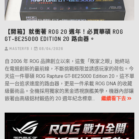
【開箱】就衝著 ROG 20 週年！必買華碩 ROG
GT-BE25000 EDITION 20 路由器。
MASTERFB
08/04/2026
自 2006 年 ROG 品牌創立以來，這隻「敗家之眼」始終站
在電競創新的最前線，不斷挑戰極限並誘惑玩家的荷包。今
天這一件華碩 ROG Rapture GT-BE25000 Edition 20，這不單
是一台追求速度的路由器，更是一件承載 ROG DNA 的收藏
級藝術品。全機採用獨家的黑金透視旗艦美學，機器內部鑲
嵌著由高級鋁材鍛造的 20 週年紀念標章...
繼續看下去