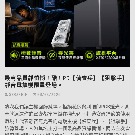
最高品質靜悄悄！酷！PC【偵查兵】【狙擊手】
靜音電競機限量登場。
SERAPHIM
08/04/2026
這次我們讓主機回歸純粹，拒絕花俏與刺眼的RGB燈光，甚
至就連運作的聲響都牢牢鎖在機殼內，打造安靜舒適的使用
環境！代表靜音無光害的電競主機【偵查兵】、【狙擊手】
強勢登場，人如其名主打一個最高品質靜悄悄，兩款主機皆