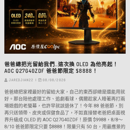
爸爸總把光留給我們…這次換 OLED 為他亮起！
AOC Q27G40ZDF 爸爸節限定 $8888！
JAREDJIAN22
08/08/2026
爸爸總把家裡最好的留給大家，自己的東西卻總是還能用就
好。那台陪他處理工作、追劇看球，偶爾趁家人睡著再打兩
場遊戲的老螢幕，也許早就該退休了！今年 88 爸爸節，別
再只送領帶、皮夾或保健食品了，不如直接替老爸把桌面視
界升級成 OLED 的 AOC Q27G40ZDF！原價 $9988，8/8～
8/10 爸爸節限定只要 $8888！限量只有 50 台，用最應景的