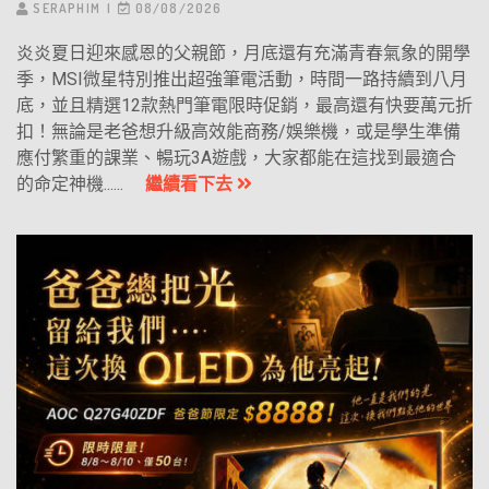
SERAPHIM
08/08/2026
炎炎夏日迎來感恩的父親節，月底還有充滿青春氣象的開學
季，MSI微星特別推出超強筆電活動，時間一路持續到八月
底，並且精選12款熱門筆電限時促銷，最高還有快要萬元折
扣！無論是老爸想升級高效能商務/娛樂機，或是學生準備
應付繁重的課業、暢玩3A遊戲，大家都能在這找到最適合
的命定神機......
繼續看下去