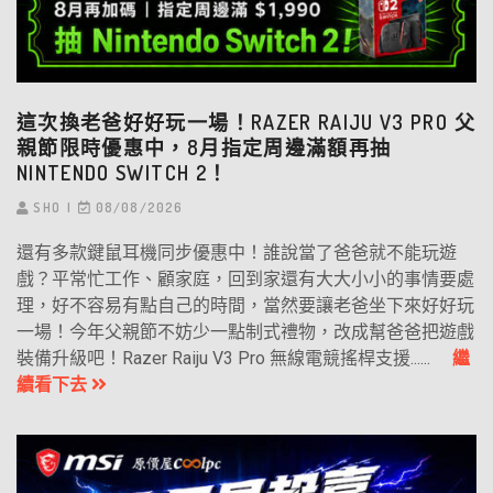
這次換老爸好好玩一場！RAZER RAIJU V3 PRO 父
親節限時優惠中，8月指定周邊滿額再抽
NINTENDO SWITCH 2！
SHO
08/08/2026
還有多款鍵鼠耳機同步優惠中！誰說當了爸爸就不能玩遊
戲？平常忙工作、顧家庭，回到家還有大大小小的事情要處
理，好不容易有點自己的時間，當然要讓老爸坐下來好好玩
一場！今年父親節不妨少一點制式禮物，改成幫爸爸把遊戲
裝備升級吧！Razer Raiju V3 Pro 無線電競搖桿支援......
繼
續看下去