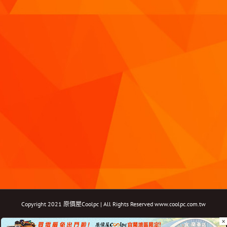
Copyright 2021 原價屋Coolpc | All Rights Reserved
www.coolpc.com.tw
×
Facebook
Instagram
YouTube
Twitter
Email: