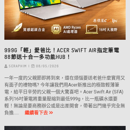
999G「輕」愛爸比！ACER SWIFT AIR指定筆電
88節送十合一多功能HUB！
SERAPHIM
08/05/2026
一年一度的父親節即將到來，還在煩惱要送老爸什麼實用又
有面子的禮物嗎? 今年讓我們用Acer新推出的極致輕薄筆
電，給平日辛勞的父親一個大驚喜吧。Acer Swift Air (SFA)
系列16吋筆電將重量壓縮到最低999g，比一瓶礦水還要
輕！無論是要商務辦公或是出差開會，帶著出門幾乎完全無
負擔......
繼續看下去