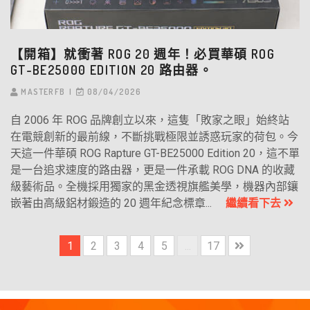
【開箱】就衝著 ROG 20 週年！必買華碩 ROG
GT-BE25000 EDITION 20 路由器。
MASTERFB
08/04/2026
自 2006 年 ROG 品牌創立以來，這隻「敗家之眼」始終站
在電競創新的最前線，不斷挑戰極限並誘惑玩家的荷包。今
天這一件華碩 ROG Rapture GT-BE25000 Edition 20，這不單
是一台追求速度的路由器，更是一件承載 ROG DNA 的收藏
級藝術品。全機採用獨家的黑金透視旗艦美學，機器內部鑲
嵌著由高級鋁材鍛造的 20 週年紀念標章...
繼續看下去
1
2
3
4
5
...
17