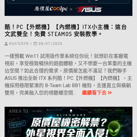
酷！PC【外燃機】【內燃機】ITX小主機：這台
文武雙全！免費 STEAMOS 安裝教學。
MASTERFB
08/07/2026
一樣預載 Win11 試用版作業系統任你玩！就想趴在客廳電
視前，享受極致暢快的遊戲體驗，又不想要一台笨重的主機
佔空間？如此合理的需求，原價屋怎能不滿足？我們聯手
ASUS 推出全新 ITX 系列酷！PC【外燃機】【內燃機】，主
機採用極限緊湊的 B-Team Lab BB1 機殼，支援直立與橫躺
雙用，完美融入您的視聽櫃空間...
繼續看下去