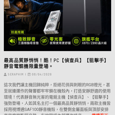
最高品質靜悄悄！酷！PC【偵查兵】【狙擊手】
靜音電競機限量登場。
SERAPHIM
08/04/2026
這次我們讓主機回歸純粹，拒絕花俏與刺眼的RGB燈光，甚
至就連運作的聲響都牢牢鎖在機殼內，打造安靜舒適的使用
環境！代表靜音無光害的電競主機【偵查兵】、【狙擊手】
強勢登場，人如其名主打一個最高品質靜悄悄，兩款主機皆
採用視博通SAF100靜音機殼，在雙側金屬面板與頂部安排