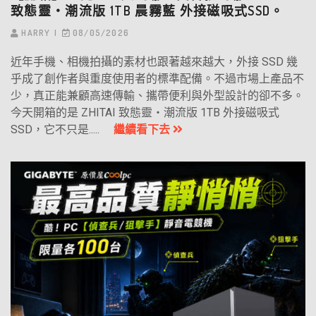
致態靈‧潮流版 1TB 晨霧藍 外接磁吸式SSD。
HARRY
08/05/2026
近年手機、相機拍攝的素材也跟著越來越大，外接 SSD 幾
乎成了創作者與重度使用者的標準配備。不過市場上產品不
少，真正能兼顧高速傳輸、攜帶便利與外型設計的卻不多。
今天開箱的是 ZHITAI 致態靈・潮流版 1TB 外接磁吸式
SSD，它不只是.....
繼續看下去