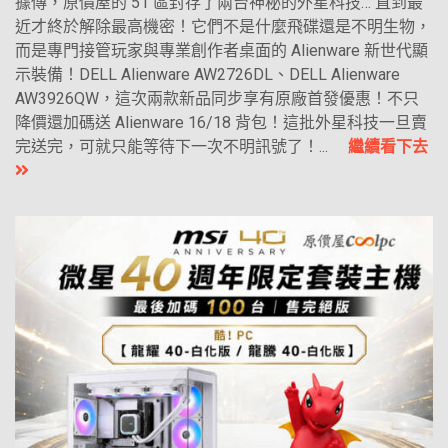
據傳，原價屋的 51 區封存了兩台神秘的外星科技… 直到最
近才終於解除最高機密！它們不是什麼飛碟還是不明生物，
而是專門接管玩家與專業創作者桌面的 Alienware 新世代顯
示裝備！DELL Alienware AW2726DL、DELL Alienware
AW3926QW，這次兩款新品同步享有原廠首發優惠！不只
降價還加碼送 Alienware 16/18 背包！這批外星科技一旦賣
完送完，可就只能等待下一次不明訊號了！...
繼續看下去