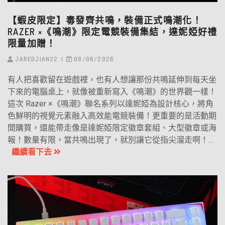
【蝦皮限定】毒發齊共鳴，裝備正式鳴潮化！
RAZER ×《鳴潮》限定電競裝備集結，達妮婭好禮
限量加贈！
JAREDJIAN22
08/06/2026
有人把喜歡留在遊戲裡，也有人想讓那份共鳴延伸到每天坐
下來的電腦桌上，就像被重新寫入《鳴潮》的世界觀一樣！
這次 Razer ×《鳴潮》聯名系列以達妮婭為設計核心，將角
色鮮明的視覺元素融入高效能電競裝備！更重要的是活動期
間購買，還能帶走像是達妮婭限定徽章套組、大型徽章或海
報！數量有限，當共鳴出現了，就別讓它從指尖溜走啊！...
繼續看下去