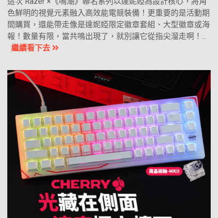
這次 Razer ×《鳴潮》聯名系列以達妮婭為設計核心，將角
色鮮明的視覺元素融入高效能電競裝備！更重要的是活動期
間購買，還能帶走像是達妮婭限定徽章套組、大型徽章或海
報！數量有限，當共鳴出現了，就別讓它從指尖溜走啊！...
繼續看下去