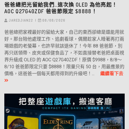
爸爸總把光留給我們…這次換 OLED 為他亮起！
AOC Q27G40ZDF 爸爸節限定 $8888！
JAREDJIAN22
08/08/2026
爸爸總把家裡最好的留給大家，自己的東西卻總是還能用就
好。那台陪他處理工作、追劇看球，偶爾趁家人睡著再打兩
場遊戲的老螢幕，也許早就該退休了！今年 88 爸爸節，別
再只送領帶、皮夾或保健食品了，不如直接替老爸把桌面視
界升級成 OLED 的 AOC Q27G40ZDF！原價 $9988，8/8～
8/10 爸爸節限定只要 $8888！限量只有 50 台，用最應景的
價格，送爸爸一個每天都用得到的升級吧！...
繼續看下去