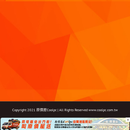
Copyright 2021 原價屋Coolpc | All Rights Reserved
www.coolpc.com.tw
×
Facebook
Instagram
YouTube
Twitter
Email: