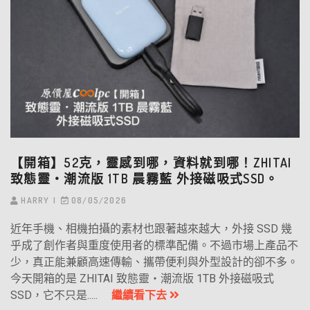
【開箱】52克，靈感到哪，資料就到哪！ZHITAI
致態靈‧潮流版 1TB 晨霧藍 外接磁吸式SSD。
HARRY
08/05/2026
近年手機、相機拍攝的素材也跟著越來越大，外接 SSD 幾
乎成了創作者與重度使用者的標準配備。不過市場上產品不
少，真正能兼顧高速傳輸、攜帶便利與外型設計的卻不多。
今天開箱的是 ZHITAI 致態靈・潮流版 1TB 外接磁吸式
SSD，它不只是.....
繼續看下去