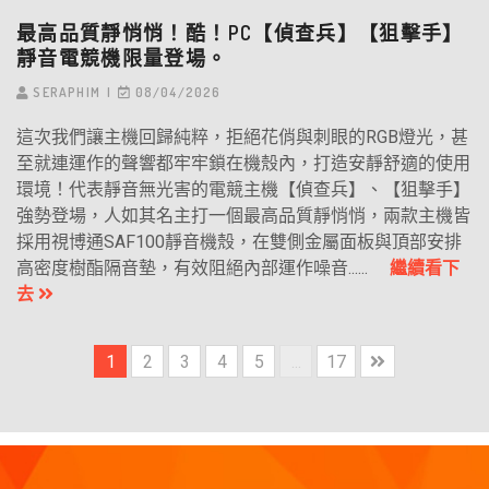
最高品質靜悄悄！酷！PC【偵查兵】【狙擊手】
靜音電競機限量登場。
SERAPHIM
08/04/2026
這次我們讓主機回歸純粹，拒絕花俏與刺眼的RGB燈光，甚
至就連運作的聲響都牢牢鎖在機殼內，打造安靜舒適的使用
環境！代表靜音無光害的電競主機【偵查兵】、【狙擊手】
強勢登場，人如其名主打一個最高品質靜悄悄，兩款主機皆
採用視博通SAF100靜音機殼，在雙側金屬面板與頂部安排
高密度樹酯隔音墊，有效阻絕內部運作噪音......
繼續看下
去
1
2
3
4
5
...
17