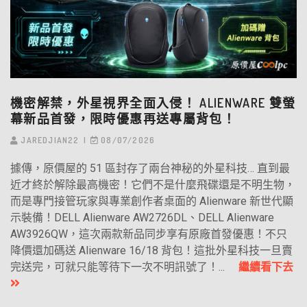
機密解禁，外星視界全面入侵！ ALIENWARE 雙螢
幕新品首發，限時優惠再送專屬背包！
JAREDJIAN22
08/07/2026
據傳，原價屋的 51 區封存了兩台神秘的外星科技… 直到最
近才終於解除最高機密！它們不是什麼飛碟還是不明生物，
而是專門接管玩家與專業創作者桌面的 Alienware 新世代顯
示裝備！DELL Alienware AW2726DL、DELL Alienware
AW3926QW，這次兩款新品同步享有原廠首發優惠！不只
降價還加碼送 Alienware 16/18 背包！這批外星科技一旦賣
完送完，可就只能等待下一次不明訊號了！...
繼續看下去