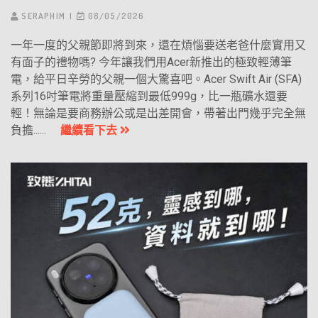
SERAPHIM
08/05/2026
一年一度的父親節即將到來，還在煩惱要送老爸什麼實用又
有面子的禮物嗎? 今年讓我們用Acer新推出的極致輕薄筆
電，給平日辛勞的父親一個大驚喜吧。Acer Swift Air (SFA)
系列16吋筆電將重量壓縮到最低999g，比一瓶礦水還要
輕！無論是要商務辦公或是出差開會，帶著出門幾乎完全無
負擔......
繼續看下去