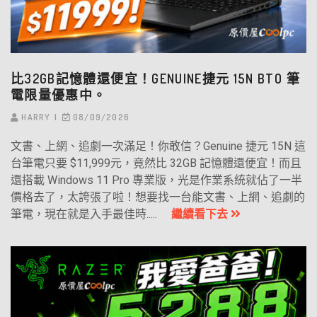
比32GB記憶體還便宜！GENUINE捷元 15N BTO 筆
電限量優惠中。
HARRY
08/09/2026
文書、上網、追劇一次滿足！你敢信？Genuine 捷元 15N 這
台筆電只要 $11,999元，竟然比 32GB 記憶體還便宜！而且
還搭載 Windows 11 Pro 專業版，光是作業系統就佔了一半
價格去了，太誇張了啦！想要找一台能文書、上網、追劇的
筆電，現在就是入手最佳時.....
繼續看下去