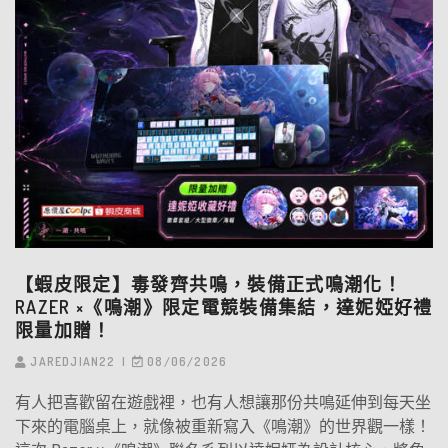
【蝦皮限定】毒發齊共鳴，裝備正式鳴潮化！
RAZER ×《鳴潮》限定電競裝備集結，達妮婭好禮
限量加贈！
JAREDJIAN22
08/06/2026
有人把喜歡留在遊戲裡，也有人想讓那份共鳴延伸到每天坐
下來的電腦桌上，就像被重新寫入《鳴潮》的世界觀一樣！