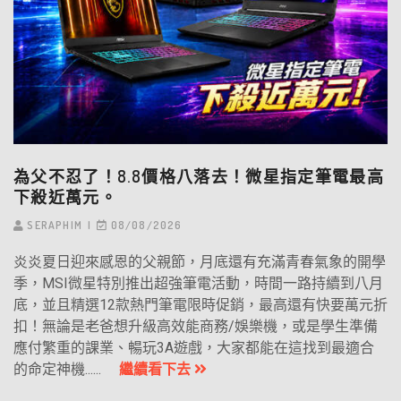
為父不忍了！8.8價格八落去！微星指定筆電最高
下殺近萬元。
SERAPHIM
08/08/2026
炎炎夏日迎來感恩的父親節，月底還有充滿青春氣象的開學
季，MSI微星特別推出超強筆電活動，時間一路持續到八月
底，並且精選12款熱門筆電限時促銷，最高還有快要萬元折
扣！無論是老爸想升級高效能商務/娛樂機，或是學生準備
應付繁重的課業、暢玩3A遊戲，大家都能在這找到最適合
的命定神機......
繼續看下去