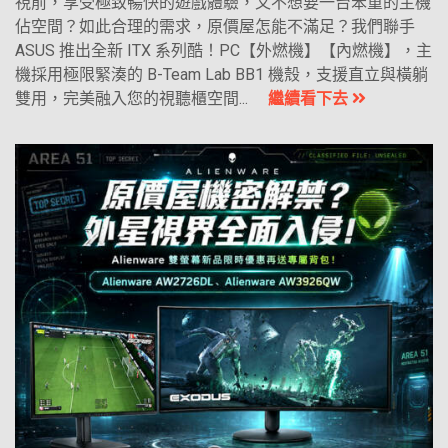
視前，享受極致暢快的遊戲體驗，又不想要一台笨重的主機
佔空間？如此合理的需求，原價屋怎能不滿足？我們聯手
ASUS 推出全新 ITX 系列酷！PC【外燃機】【內燃機】，主
機採用極限緊湊的 B-Team Lab BB1 機殼，支援直立與橫躺
雙用，完美融入您的視聽櫃空間...
繼續看下去