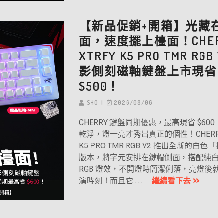
【新品促銷+開箱】光藏
面，速度擺上檯面！CHER
XTRFY K5 PRO TMR RGB
影側刻磁軸鍵盤上市現省
$500！
SHO
2026/08/06
CHERRY 鍵盤同期優惠，最高現省 $60
乾淨，燈一亮才秀出真正的個性！CHERRY 
K5 PRO TMR RGB V2 推出全新的白
版本，將字元安排在鍵帽側面，搭配純
RGB 燈效，不開燈時簡潔俐落，亮燈後
演時刻！而且它......
繼續看下去