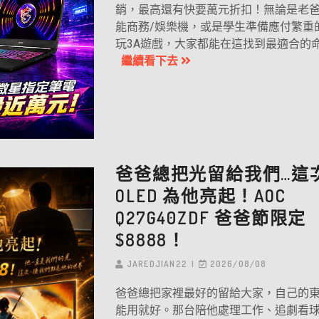
銷，最高還有快要萬元折扣！無論是老
能商務/娛樂機，或是學生準備應付繁重
玩3A遊戲，大家都能在這找到最適合的命定神
繼續看下去
爸爸總把光留給我們…這
OLED 為他亮起！AOC
Q27G40ZDF 爸爸節限定
$8888！
JAREDJIAN22
2026/08/08
爸爸總把家裡最好的留給大家，自己的
能用就好。那台陪他處理工作、追劇看