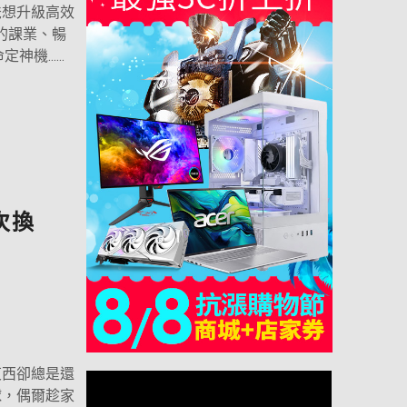
爸想升級高效
的課業、暢
機......
次換
東西卻總是還
球，偶爾趁家