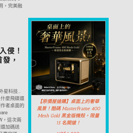
躺雙用，完美融
入侵！
品首發，
外星科技…
是什麼飛碟還
【原價屋搶購】桌面上的奢華
創作者桌面的
風景！酷碼 MasterFrame 400
are
Mesh Gold 黑金版機殼，限量
26QW，這次兩
15 名開搶！
價還加碼送