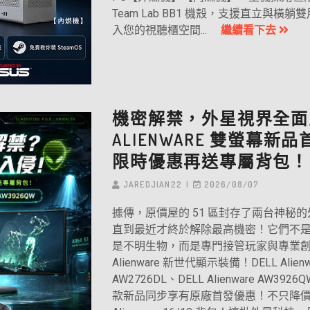
Team Lab BB1 機殼，支援直立與橫
入您的視聽櫃空間...
繼續看下去
機密解禁，外星視界全面
ALIENWARE 雙螢幕新
限時優惠再送專屬背包！
JAREDJIAN22
2026/08/07
據傳，原價屋的 51 區封存了兩台神秘的
直到最近才終於解除最高機密！它們不
是不明生物，而是專門接管玩家與專業
Alienware 新世代顯示裝備！DELL Alienw
AW2726DL、DELL Alienware AW39
款新品同步享有原廠首發優惠！不只降