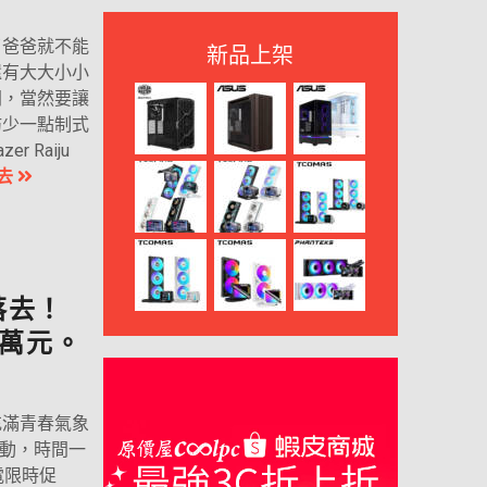
了爸爸就不能
新品上架
還有大大小小
間，當然要讓
妨少一點制式
 Raiju
去
落去！
萬元。
充滿青春氣象
活動，時間一
電限時促