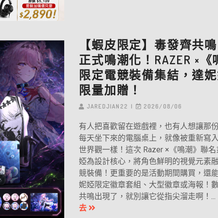
【蝦皮限定】毒發齊共鳴
正式鳴潮化！RAZER ×
限定電競裝備集結，達妮
限量加贈！
JAREDJIAN22
2026/08/06
有人把喜歡留在遊戲裡，也有人想讓那
每天坐下來的電腦桌上，就像被重新寫
世界觀一樣！這次 Razer ×《鳴潮》聯
婭為設計核心，將角色鮮明的視覺元素
競裝備！更重要的是活動期間購買，還
妮婭限定徽章套組、大型徽章或海報！
共鳴出現了，就別讓它從指尖溜走啊！.
去