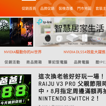
促銷首頁
品牌促銷
裝機直播
門市地圖
套裝
NVIDIA驅動你的AI世界
NVIDIA DLSS4效能大躍進
促銷活動
商品開箱
筆記型電腦
品牌電腦
酷!P
這次換老爸好好玩一場！R
RAIJU V3 PRO 父親節
中，8月指定周邊滿額再
NINTENDO SWITCH 2！