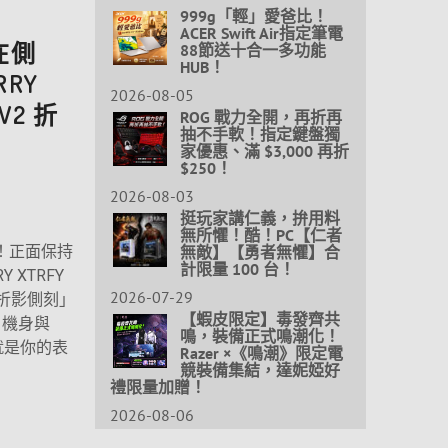
999g「輕」愛爸比！
ACER Swift Air指定筆電
在側
88節送十合一多功能
HUB！
RY
2026-08-05
 V2 折
ROG 戰力全開，再折再
抽不手軟！指定鍵盤獨
家優惠、滿 $3,000 再折
$250！
2026-08-03
挺玩家講仁義，拚用料
無所懼！酷！PC【仁者
無敵】【勇者無懼】合
0！正面保持
計限量 100 台！
XTRFY
2026-07-29
色「折影側刻」
【蝦皮限定】毒發齊共
白機身與
鳴，裝備正式鳴潮化！
就是你的表
Razer ×《鳴潮》限定電
競裝備集結，達妮婭好
禮限量加贈！
2026-08-06