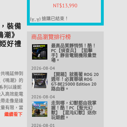
NT$
13,990
(╥_╥) 搶購已結束！
，裝備
《鳴潮》
商品瀏覽排行榜
婭好禮
最高品質靜悄悄！酷！
PC【偵查兵】【狙擊
手】靜音電競機限量登
場。
2026-08-04
份共鳴延伸到
【開箱】就衝著 ROG 20
週年！必買華碩 ROG
入《鳴潮》的
GT-BE25000 Edition 20
名系列以達妮
路由器。
融入高效能電
2026-08-04
能帶走像是達
走到哪，幻獸都由我掌
握！酷！PC【聖光幻
數量有限，當
獸】【混沌幻獸】送你
..
繼續看下
玩遊戲。
2026-08-01