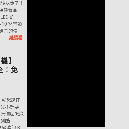
就該退休了！
或保健食品
ED 的
8/10 爸爸節
最應景的價
...
繼續看
燃機】
全！免
玩！就想趴在
，又不想要一
，原價屋怎能
 系列酷！
緊湊的 B-