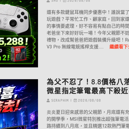
SHO
2026/08/08
還有多款鍵鼠耳機同步優惠中！誰說當
玩遊戲？平常忙工作、顧家庭，回到家
的事情要處理，好不容易有點自己的時
老爸坐下來好好玩一場！今年父親節不
禮物，改成幫爸爸把遊戲裝備升級吧！Razer
V3 Pro 無線電競搖桿支援......
繼續看下
為父不忍了！8.8價格八
微星指定筆電最高下殺近
SERAPHIM
2026/08/08
炎炎夏日迎來感恩的父親節，月底還有
的開學季，MSI微星特別推出超強筆電
路持續到八月底，並且精選12款熱門筆