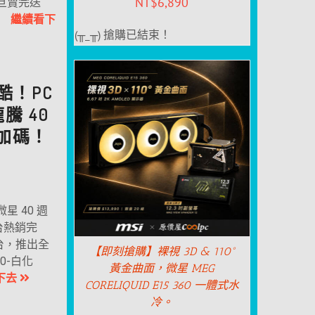
NT$
6,890
技一旦賣完送
..
繼續看下
(╥_╥) 搶購已結束！
酷！PC
騰 40
加碼！
星 40 週
台熱銷完
 台，推出全
【即刻搶購】裸視 3D & 110°
0-白化
黃金曲面，微星 MEG
下去
CORELIQUID E15 360 一體式水
冷。