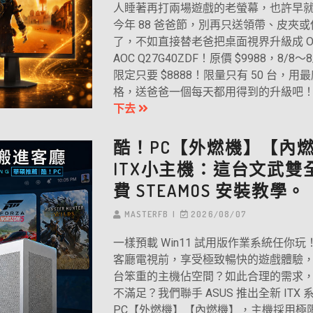
人睡著再打兩場遊戲的老螢幕，也許早
今年 88 爸爸節，別再只送領帶、皮夾
了，不如直接替老爸把桌面視界升級成 OL
AOC Q27G40ZDF！原價 $9988，8/8～
限定只要 $8888！限量只有 50 台，用
格，送爸爸一個每天都用得到的升級吧！
下去
酷！PC【外燃機】【內
ITX小主機：這台文武雙
費 STEAMOS 安裝教學。
MASTERFB
2026/08/07
一樣預載 Win11 試用版作業系統任你
客廳電視前，享受極致暢快的遊戲體驗
台笨重的主機佔空間？如此合理的需求
不滿足？我們聯手 ASUS 推出全新 ITX
PC【外燃機】【內燃機】，主機採用極限