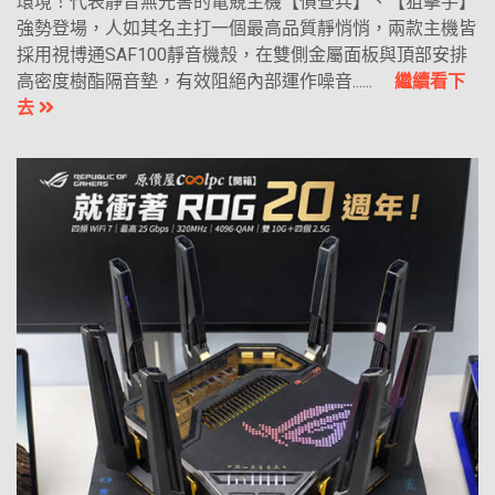
環境！代表靜音無光害的電競主機【偵查兵】、【狙擊手】
強勢登場，人如其名主打一個最高品質靜悄悄，兩款主機皆
採用視博通SAF100靜音機殼，在雙側金屬面板與頂部安排
高密度樹酯隔音墊，有效阻絕內部運作噪音......
繼續看下
去