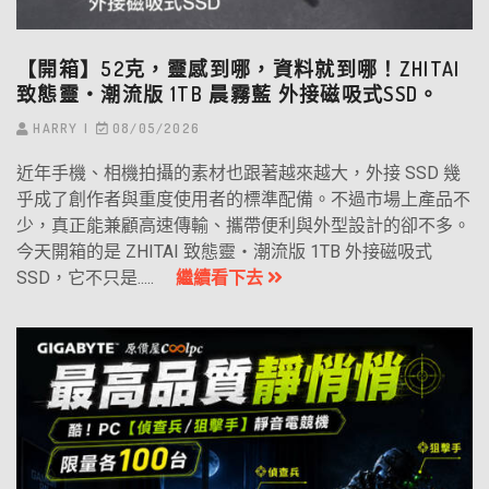
【開箱】52克，靈感到哪，資料就到哪！ZHITAI
致態靈‧潮流版 1TB 晨霧藍 外接磁吸式SSD。
HARRY
08/05/2026
近年手機、相機拍攝的素材也跟著越來越大，外接 SSD 幾
乎成了創作者與重度使用者的標準配備。不過市場上產品不
少，真正能兼顧高速傳輸、攜帶便利與外型設計的卻不多。
今天開箱的是 ZHITAI 致態靈・潮流版 1TB 外接磁吸式
SSD，它不只是.....
繼續看下去