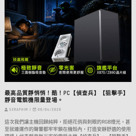
最高品質靜悄悄！酷！PC【偵查兵】【狙擊手】
靜音電競機限量登場。
SERAPHIM
08/04/2026
這次我們讓主機回歸純粹，拒絕花俏與刺眼的RGB燈光，甚
至就連運作的聲響都牢牢鎖在機殼內，打造安靜舒適的使用