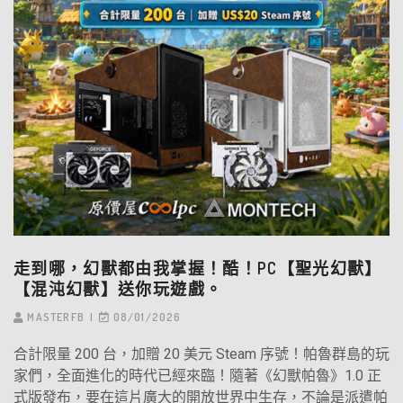
走到哪，幻獸都由我掌握！酷！PC【聖光幻獸】
【混沌幻獸】送你玩遊戲。
MASTERFB
08/01/2026
合計限量 200 台，加贈 20 美元 Steam 序號！帕魯群島的玩
家們，全面進化的時代已經來臨！隨著《幻獸帕魯》1.0 正
式版發布，要在這片廣大的開放世界中生存，不論是派遣帕