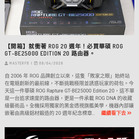
【開箱】就衝著 ROG 20 週年！必買華碩 ROG
GT-BE25000 EDITION 20 路由器。
MASTERFB
08/04/2026
自 2006 年 ROG 品牌創立以來，這隻「敗家之眼」始終站
在電競創新的最前線，不斷挑戰極限並誘惑玩家的荷包。今
天這一件華碩 ROG Rapture GT-BE25000 Edition 20，這不單
是一台追求速度的路由器，更是一件承載 ROG DNA 的收藏
級藝術品。全機採用獨家的黑金透視旗艦美學，機器內部鑲
嵌著由高級鋁材鍛造的 20 週年紀念標章...
繼續看下去