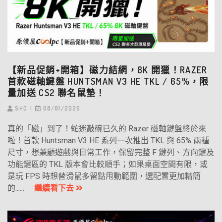
【新品促銷+開箱】磁力結網，8K 開獵！RAZER
首款磁軸鍵盤 HUNTSMAN V3 HE TKL / 65%，限
量加送 CS2 聯名鼠墊！
SHO
08/01/2026
真的「磁」到了！蛇迷敲碗已久的 Razer 磁軸鍵盤終於來
啦！首款 Huntsman V3 HE 系列一次推出 TKL 與 65% 兩種
尺寸，想兼顧遊戲與日常工作，保留完整 F 鍵列、方向鍵及
功能鍵區的 TKL 版本會比較順手；如果桌面空間有限，或
是玩 FPS 時想替滑鼠多留點甩動範圍，選配置更加精簡
的......
繼續看下去