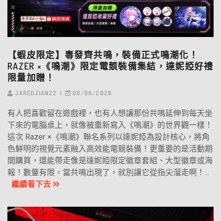
【蝦皮限定】毒發齊共鳴，裝備正式鳴潮化！
RAZER ×《鳴潮》限定電競裝備集結，達妮婭好禮
限量加贈！
JAREDJIAN22
08/06/2026
有人把喜歡留在遊戲裡，也有人想讓那份共鳴延伸到每天坐
下來的電腦桌上，就像被重新寫入《鳴潮》的世界觀一樣！
這次 Razer ×《鳴潮》聯名系列以達妮婭為設計核心，將角
色鮮明的視覺元素融入高效能電競裝備！更重要的是活動期
間購買，還能帶走像是達妮婭限定徽章套組、大型徽章或海
報！數量有限，當共鳴出現了，就別讓它從指尖溜走啊！...
繼續看下去