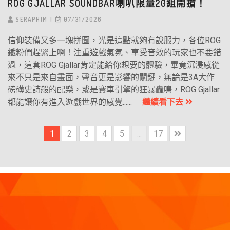
ROG GJALLAR SOUNDBAR喇叭限量20組開搶！
SERAPHIM
07/31/2026
信仰裝備又多一塊拼圖，光是這點就夠有說服力，各位ROG
鐵粉們趕緊上啊！注重遊戲氣氛、享受音效的玩家也不要錯
過，這套ROG Gjallar肯定能給你想要的體驗，畢竟沉浸感從
來不只是來自畫面，聲音更是影響的關鍵，無論是3A大作
磅礡史詩般的配樂，或是賽車引擎的狂暴轟鳴，ROG Gjallar
都能讓你有進入遊戲世界的感覺......
繼續看下去
1
2
3
4
5
...
17