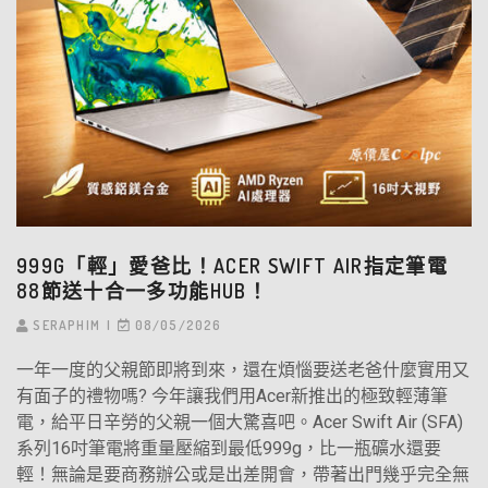
999G「輕」愛爸比！ACER SWIFT AIR指定筆電
88節送十合一多功能HUB！
SERAPHIM
08/05/2026
一年一度的父親節即將到來，還在煩惱要送老爸什麼實用又
有面子的禮物嗎? 今年讓我們用Acer新推出的極致輕薄筆
電，給平日辛勞的父親一個大驚喜吧。Acer Swift Air (SFA)
系列16吋筆電將重量壓縮到最低999g，比一瓶礦水還要
輕！無論是要商務辦公或是出差開會，帶著出門幾乎完全無