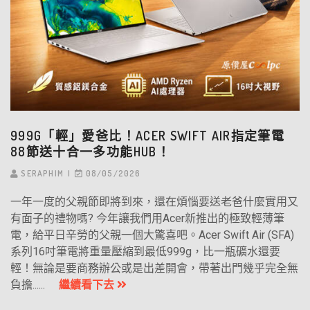
999G「輕」愛爸比！ACER SWIFT AIR指定筆電
88節送十合一多功能HUB！
SERAPHIM
08/05/2026
一年一度的父親節即將到來，還在煩惱要送老爸什麼實用又
有面子的禮物嗎? 今年讓我們用Acer新推出的極致輕薄筆
電，給平日辛勞的父親一個大驚喜吧。Acer Swift Air (SFA)
系列16吋筆電將重量壓縮到最低999g，比一瓶礦水還要
輕！無論是要商務辦公或是出差開會，帶著出門幾乎完全無
負擔......
繼續看下去