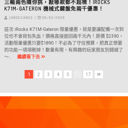
三軸兩色隨你挑，敲哪款都不超標！IROCKS
K71M-GATERON 機械式鍵盤免兩千優惠！
JAREDJIAN22
08/02/2026
這次 iRocks K71M-Gateron 限量優惠，就是要讓配備一次到
位也不會荷包失血！價格直接退回兩千元內！原價 $2390，
活動限量優惠只要$1890！不必為了守住預算，把真正想要
的功能一項項刪掉！數量有限，有興趣的玩家朋友別錯過了
～...
繼續看下去
1
2
3
4
5
...
17