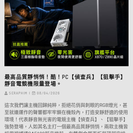
最高品質靜悄悄！酷！PC【偵查兵】【狙擊手】
靜音電競機限量登場。
SERAPHIM
08/04/2026
這次我們讓主機回歸純粹，拒絕花俏與刺眼的RGB燈光，甚
至就連運作的聲響都牢牢鎖在機殼內，打造安靜舒適的使用
環境！代表靜音無光害的電競主機【偵查兵】、【狙擊手】
強勢登場，人如其名主打一個最高品質靜悄悄，兩款主機皆