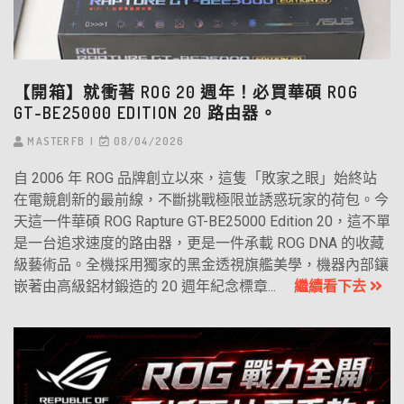
【開箱】就衝著 ROG 20 週年！必買華碩 ROG
GT-BE25000 EDITION 20 路由器。
MASTERFB
08/04/2026
自 2006 年 ROG 品牌創立以來，這隻「敗家之眼」始終站
在電競創新的最前線，不斷挑戰極限並誘惑玩家的荷包。今
天這一件華碩 ROG Rapture GT-BE25000 Edition 20，這不單
是一台追求速度的路由器，更是一件承載 ROG DNA 的收藏
級藝術品。全機採用獨家的黑金透視旗艦美學，機器內部鑲
嵌著由高級鋁材鍛造的 20 週年紀念標章...
繼續看下去