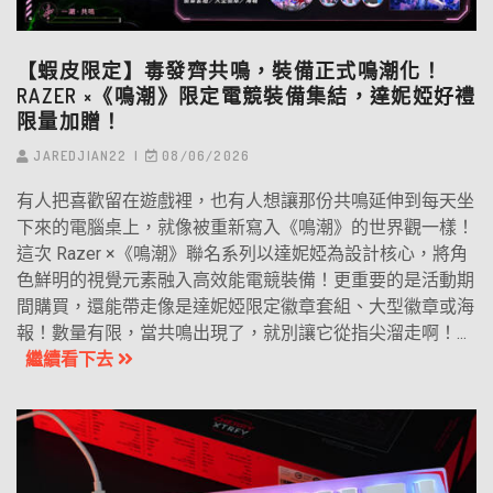
【蝦皮限定】毒發齊共鳴，裝備正式鳴潮化！
RAZER ×《鳴潮》限定電競裝備集結，達妮婭好禮
限量加贈！
JAREDJIAN22
08/06/2026
有人把喜歡留在遊戲裡，也有人想讓那份共鳴延伸到每天坐
下來的電腦桌上，就像被重新寫入《鳴潮》的世界觀一樣！
這次 Razer ×《鳴潮》聯名系列以達妮婭為設計核心，將角
色鮮明的視覺元素融入高效能電競裝備！更重要的是活動期
間購買，還能帶走像是達妮婭限定徽章套組、大型徽章或海
報！數量有限，當共鳴出現了，就別讓它從指尖溜走啊！...
繼續看下去