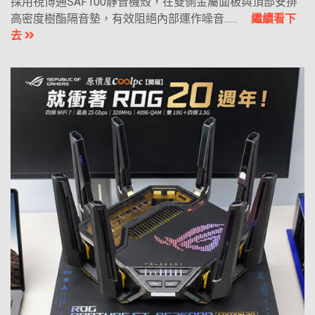
採用視博通SAF100靜音機殼，在雙側金屬面板與頂部安排
高密度樹酯隔音墊，有效阻絕內部運作噪音......
繼續看下
去