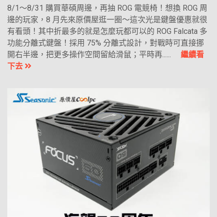
8/1～8/31 購買華碩周邊，再抽 ROG 電競椅！想換 ROG 周
邊的玩家，8 月先來原價屋逛一圈～這次光是鍵盤優惠就很
有看頭！其中折最多的就是怎麼玩都可以的 ROG Falcata 多
功能分離式鍵盤！採用 75% 分離式設計，對戰時可直接挪
開右半邊，把更多操作空間留給滑鼠；平時再......
繼續看
下去