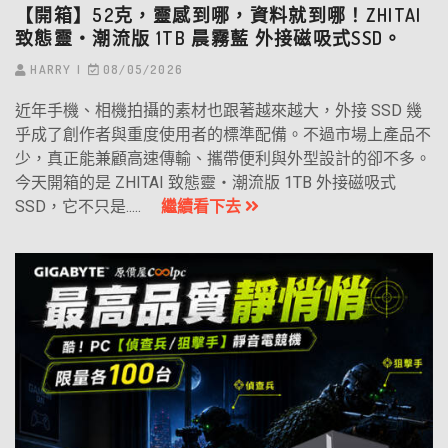
【開箱】52克，靈感到哪，資料就到哪！ZHITAI
致態靈‧潮流版 1TB 晨霧藍 外接磁吸式SSD。
HARRY
08/05/2026
近年手機、相機拍攝的素材也跟著越來越大，外接 SSD 幾
乎成了創作者與重度使用者的標準配備。不過市場上產品不
少，真正能兼顧高速傳輸、攜帶便利與外型設計的卻不多。
今天開箱的是 ZHITAI 致態靈・潮流版 1TB 外接磁吸式
SSD，它不只是.....
繼續看下去