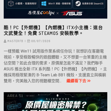
酷！PC【外燃機】【內燃機】ITX小主機：這台
文武雙全！免費 STEAMOS 安裝教學。
MASTERFB
08/07/2026
一樣預載 Win11 試用版作業系統任你玩！就想趴在客廳電
視前，享受極致暢快的遊戲體驗，又不想要一台笨重的主機
佔空間？如此合理的需求，原價屋怎能不滿足？我們聯手
ASUS 推出全新 ITX 系列酷！PC【外燃機】【內燃機】，主
機採用極限緊湊的 B-Team Lab BB1 機殼，支援直立與橫躺
雙用，完美融入您的視聽櫃空間...
繼續看下去