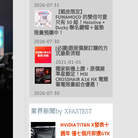
2026-07-31
【蝦皮限定】
FUWAMOCO 的雙倍可愛
只有 50 組！Hololive ×
Ducky 聯名鍵帽＋鼠墊
限量預購中！
2026-07-30
[必讀]跟原價屋訂購的方
式最新流程
2021-01-01
獨家新機上膛，原價屋
準星鎖定！MSI
CROSSHAIR A16 HX 電競
筆電限量組合優惠！
2026-07-30
業界新聞by XFASTEST
NVIDIA TITAN X發表十
週年 僅七個月即遭GTX