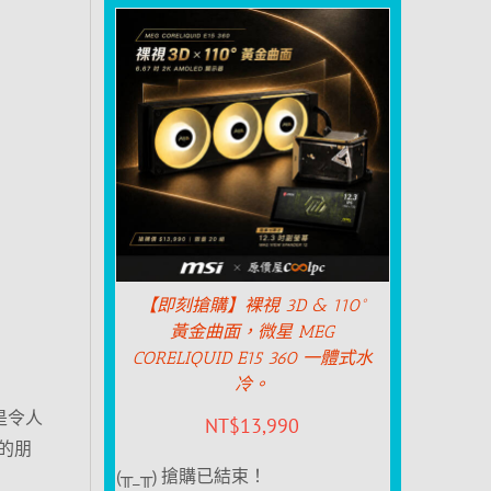
【即刻搶購】裸視 3D & 110°
黃金曲面，微星 MEG
CORELIQUID E15 360 一體式水
冷。
是令人
NT$
13,990
的朋
(╥_╥) 搶購已結束！