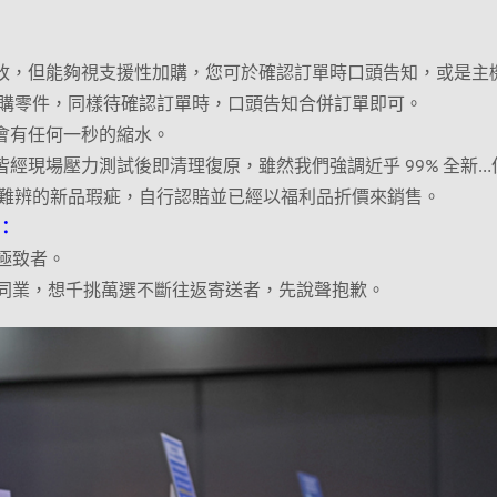
更改，但能夠視支援性加購，您可於確認訂單時口頭告知，或是主
購零件，同樣待確認訂單時，口頭告知合併訂單即可。
不會有任何一秒的縮水。
皆經現場壓力測試後即清理復原，雖然我們強調近乎 99% 全新…
難辨的新品瑕疵，自行認賠並已經以福利品折價來銷售。
：
極致者。
的同業，想千挑萬選不斷往返寄送者，先說聲抱歉。