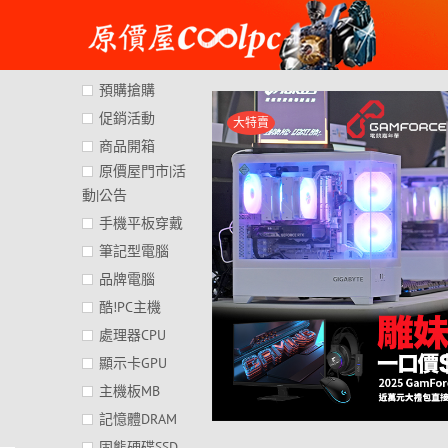
Skip
to
content
預購搶購
促銷活動
大特賣
商品開箱
原價屋門市|活
動|公告
手機平板穿戴
筆記型電腦
品牌電腦
酷!PC主機
處理器CPU
顯示卡GPU
主機板MB
記憶體DRAM
固態硬碟SSD