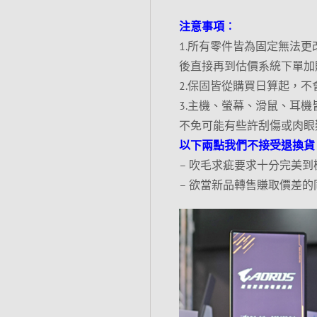
注意事項︰
1.所有零件皆為固定無法
後直接再到估價系統下單加
2.保固皆從購買日算起，
3.主機、螢幕、滑鼠、耳機
不免可能有些許刮傷或肉眼
以下兩點我們不接受退換貨
– 吹毛求疵要求十分完美到
– 欲當新品轉售賺取價差