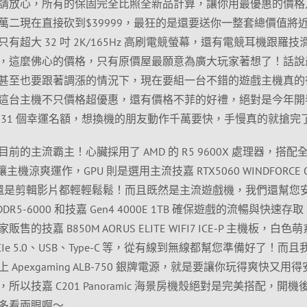
請放心，所有的保固完全比照全新品計算，讓你用最優惠的價格
萬二現在直接砍到$39999，最狂的是還要送你一整套總價值將
超大 32 吋 2K/165Hz 高刷電競螢幕，還有電競耳機跟羅技
，這麼佛心的價格，只有原價屋最願意為廣大玩家著想了！話說
甚至也要跟著調漲的情況下，現在要組一台不錯的遊戲主機真的
這台主機不只價格超優惠，還有價格不菲的好禮，絕對是今年開
 31 個幸運名額，想換機的朋友動作千萬要快，手慢真的就搶完
的主流霸主！心臟採用了 AMD 的 R5 9600X 處理器，搭配
，讓主機涼爽運作，GPU 則是選用主流技嘉 RTX5060 WINDFORCE O
大作還是剪輯影片都輕輕鬆鬆！而且既然是主流遊戲機，我們還幫您
B*2 DDR5-6000 和技嘉 Gen4 4000E 1TB 確保遊戲的流暢與快速存
技嘉 B850M AORUS ELITE WIFI7 ICE-P 主機板，白色
AN、PCIe 5.0、USB、Type-C 等，從有線到無線都幫您準備好了！而
pexgaming ALB-750 銀牌電源，就是要讓你玩得爽快又用
以技嘉 C201 Panoramic 海景房機殼絕對是完美搭配，開機
多看兩眼啊～