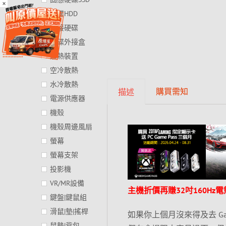
×
硬碟HDD
外接硬碟
硬碟外接盒
散熱裝置
空冷散熱
水冷散熱
購買需知
描述
電源供應器
機殼
機殼周邊風扇
螢幕
螢幕支架
投影機
VR/MR設備
主機折價再賺32吋160Hz
鍵盤|鍵鼠組
滑鼠|墊|搖桿
如果你上個月沒來得及去 G
鼠墊|背包