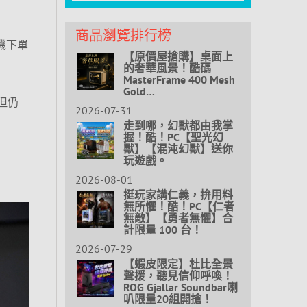
商品瀏覽排行榜
機下單
【原價屋搶購】桌面上
的奢華風景！酷碼
MasterFrame 400 Mesh
Gold…
但仍
2026-07-31
走到哪，幻獸都由我掌
握！酷！PC【聖光幻
獸】【混沌幻獸】送你
玩遊戲。
2026-08-01
挺玩家講仁義，拚用料
無所懼！酷！PC【仁者
無敵】【勇者無懼】合
計限量 100 台！
2026-07-29
【蝦皮限定】杜比全景
聲援，聽見信仰呼喚！
ROG Gjallar Soundbar喇
叭限量20組開搶！