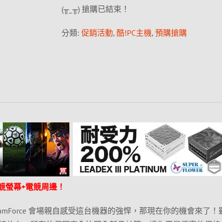
(╥_╥) 搶購已結束！
分類:
促銷活動
,
酷!PC主機
,
預購搶購
電競螢幕+電競周邊！
amForce 會場親自感受這台機器的強悍，那現在你的機會來了！