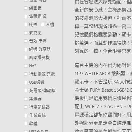
們在會場跟大家見過面，但
繪圖板
全新的安心感！主機原價四
電競椅|桌
的技嘉遊戲大禮包，裡面不只有
喇叭
耳機
算一算整組現省超過一萬二
麥克風
記憶體價格蠢蠢欲動，顯卡
音效|串流
挑萬選，而且動作還得快！
網通|分享器
划算的一檔，全台限量只有
網路攝影機
這台主機的內在實力絕對是目前
NAS
MP7 WHITE ARGB 散熱器
行動電源|充電
顯示卡，不管是玩 3A 
USB週邊
金士頓 FURY Beast 16G
充電頭/傳輸線
機板則是選用我們原價屋獨家販售的
集線器
配上 Wi-Fi 7、2.5G L
行車記錄器
電源穩定都幫你顧到好，用上 A
作業系統
外觀部分更是走全白純淨風，所
軟體
效質感真的是美到讓你天天
UPS不斷電