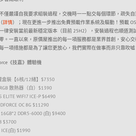
不僅嚴謹自我要求組裝過程，交機時一一點交每個環節，疏失自
（
詳情
）；現在更進一步推出免費預載作業系統及驅動！預載 OS
一律安裝當前最新穩定版本（目前 25H2），安裝過程也順道測
零。一直以來，原價屋推出的每一項服務都是業界首創，安心交
每一項措施都是為了讓您更放心，我們實際在做事而非只靠吹噓
mForce《技嘉》體驗機
理盒裝【6核/12緒】$7350
ARGB 散熱器（白）$1390
ITE WIFI7 ICE-P $6490
ORCE OC 8G $11290
GB*2 DDR5-6000 (白) $9400
 $3700
ICE(白) $1990