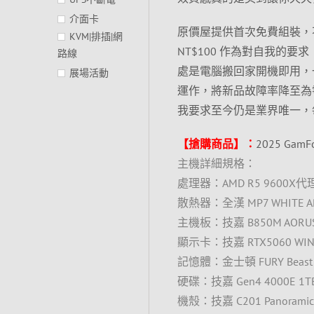
介面卡
原價屋提供首次免費組裝，
KVM|排插|網
NT$100 作為對自我的要求
路線
處是電腦搬回家開機即用，
展場活動
運作，將新品故障率降至為
我要求至今仍是業界唯一，
【搶購商品】：
2025 Ga
主機詳細規格：
處理器：AMD R5 9600X代
散熱器：全漢 MP7 WHITE 
主機板：技嘉 B850M AORUS EL
顯示卡：技嘉 RTX5060 WINDF
記憶體：金士頓 FURY Beast 16
硬碟：技嘉 Gen4 4000E 1TB
機殼：技嘉 C201 Panoramic 