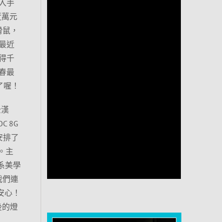
入手
近萬元
滑鼠，
最近
得千
春最
了喔！
全漢
C 8G
安排了
取。主
萌系美學
且我們連
得安心！
後的燈