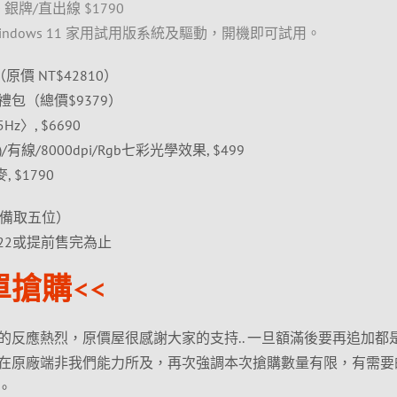
50 銀牌/直出線 $1790
ndows 11 家用試用版系統及驅動，開機即可試用。
（原價 NT$42810）
包（總價$9379）
Hz〉, $6690
有線/8000dpi/Rgb七彩光學效果, $499
, $1790
（備取五位）
/22或提前售完為止
單搶購<<
的反應熱烈，原價屋很感謝大家的支持.. 一旦額滿後要再追加都
在原廠端非我們能力所及，再次強調本次搶購數量有限，有需要
。