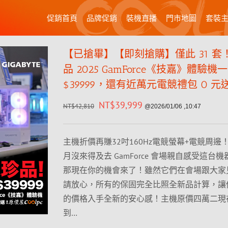
促銷首頁
品牌促銷
裝機直播
門市地圖
套裝
【已搶畢】【即刻搶購】僅此 31 套
品 2025 GamForce《技嘉》體驗機
$39999，還有近萬元電競禮包 0 元
NT$
39,999
NT$
42,810
@2026/01/06 ,10:47
主機折價再賺32吋160Hz電競螢幕+電競周邊
月沒來得及去 GamForce 會場親自感受這台
那現在你的機會來了！雖然它們在會場跟大家
請放心，所有的保固完全比照全新品計算，讓
的價格入手全新的安心感！主機原價四萬二現
到…