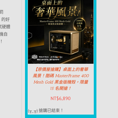
罰
 的好
試硬體
機自
！
【原價屋搶購】桌面上的奢華
風景！酷碼 MasterFrame 400
Mesh Gold 黑金版機殼，限量
15 名開搶！
NT$
6,890
(╥_╥) 搶購已結束！