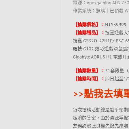
電源：Apexgaming ALB-7
作業系統：選購｜已預載 Wi
【搶購價格】：
NT$39999
【搶購贈品】：
技嘉遊戲大禮
技嘉 GS32Q〈2H1P/IPS/165
羅技 G102 炫彩遊戲滑鼠(黑)/
Gigabyte AORUS H1 電競耳麥
【搶購數量】：
31套限量
【搶購時間】：
即日起至1
>>點我去填
每次搶購活動總是超乎預期
扼腕的答案，由於資源掌握
友務必趁此良機先搶先贏啦