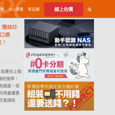
線上估價
主機
Buy筆電
新品牆
！雕妹珍
一口價
送！
！如果你上個
機器的強悍，
見過面，但
你用最優惠
在直接砍