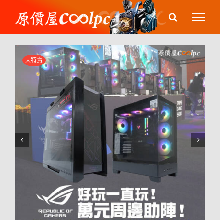
Skip
to
content
大特賣

