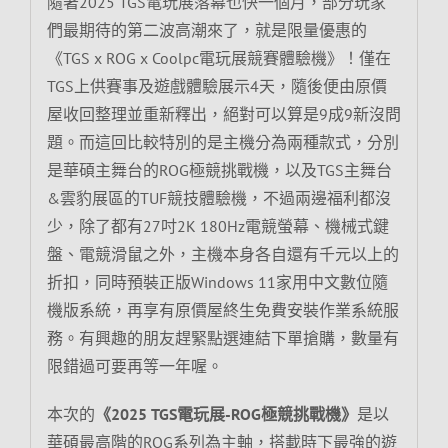
隨著2025 TGS電玩展落幕也快一個月，部分玩家
們最期待的第二波高潮來了，就是限量優惠的
《TGS x ROG x Coolpc電玩展競賽體驗機》！僅在
TGS上供賽事及遊戲體驗展示4天，隨後便由原價
屋收回整理並重新釋出，絕對可以算是9成9新沒問
題。而這回比較特別的是主機分為兩種款式，分別
是華碩主舞台的ROG極競挑戰機，以及TGS主舞台
&雲豹展區的TUF競技體驗機，不過兩邊福利都沒
少，除了都有27吋2K 180Hz電競螢幕、機械式鍵
盤、電競滑鼠之外，主機本身各自還有千元以上的
折扣，同時預裝正版Windows 11家用中文數位隨
機版系統，再享有原價屋終生免費安裝作業系統服
務。有興趣的朋友趕緊點選連結下單搶購，數量有
限錯過可要再等一年喔。
本次的
《2025 TGS電玩展-ROG極競挑戰機》
是以
華碩最高階的ROG系列為主軸，搭載時下最強的遊