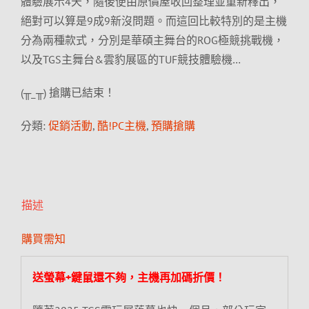
體驗展示4天，隨後便由原價屋收回整理並重新釋出，
絕對可以算是9成9新沒問題。而這回比較特別的是主機
分為兩種款式，分別是華碩主舞台的ROG極競挑戰機，
以及TGS主舞台&雲豹展區的TUF競技體驗機…
(╥_╥) 搶購已結束！
分類:
促銷活動
,
酷!PC主機
,
預購搶購
描述
購買需知
送螢幕+鍵鼠還不夠，主機再加碼折價！