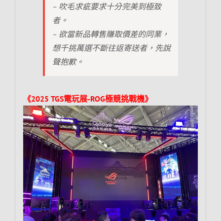
– 吹毛求疵要求十分完美到極致
者。
– 欲當新品轉售賺取價差的同業，
想千挑萬選不斷往返寄送者，先說
聲抱歉。
《2025 TGS電玩展-ROG極競挑戰機》