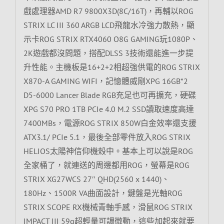
戲處理器AMD R7 9800X3D(8C/16T)，再輔以ROG
STRIX LC III 360 ARGB LCD飛龍水冷強力散熱，顯
示卡ROG STRIX RTX4060 O8G GAMING玩1080P、
2K遊戲都沒問題，搭配DLSS 3技術還能進一步提
升性能。主機板是16+2+2相超強供電的ROG STRIX
X870-A GAMING WIFI，記憶體威剛XPG 16GB*2
D5-6000 Lancer Blade RGB充足也可再擴充，硬碟
XPG S70 PRO 1TB PCIe 4.0 M.2 SSD讀取速度高達
7400MBs，電源ROG STRIX 850W白金效率還支援
ATX3.1/ PCIe 5.1，最後全部零件放入ROG STRIX
HELIOS太陽神信仰機殼中。基本上可以說是ROG
全家桶了，就連送的周邊都用ROG，螢幕是ROG
STRIX XG27WCS 27″ QHD(2560 x 1440)、
180Hz、1500R VA曲面設計，鍵盤是光軸ROG
STRIX SCOPE RX機械青軸手感，滑鼠ROG STRIX
IMPACT III 59g超輕量可調微動，這些加起來就要