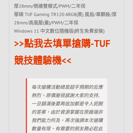
厚28mm/側邊雙模式/PWM/二年保
華碩 TUF Gaming TR120 ARGB(黑) 風扇/單顆裝/厚
28mm/高風壓(量)/PWM/二年保
Windows 11 中文數位隨機版(終生免費安裝)
>>點我去填單搶購-TUF
競技體驗機<<
每次搶購活動總是超乎預期的反應
熱烈，原價屋很感謝大家的支持..
一旦額滿後要再追加都是令人扼腕
的答案，由於資源掌握在原廠端非
我們能力所及，再次強調本次搶購
數量有限，有需要的朋友務必趁此