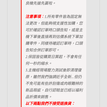
良機先搶先贏啦。
注意事項︰
1.所有零件皆為固定無
法更改，但能夠視支援性加購，您
可於確認訂單時口頭告知，或是主
機下單後直接再到估價系統下單加
購零件，同樣待確認訂單時，口頭
告知合併訂單即可。
2.保固皆從購買日算起，不會有任
何一秒的縮水。
3.主機經現場壓力測試後即清理復
原，雖然我們強調近乎全新…但仍
不免可能有些許刮傷或肉眼難辨的
新品瑕疵，自行認賠並已經以福利
品折價來銷售。
以下兩點我們不接受退換貨：