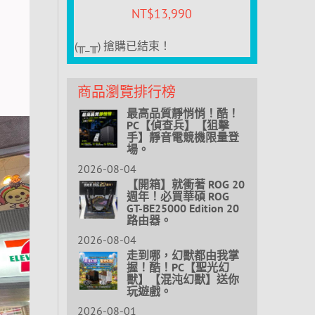
NT$
13,990
(╥_╥) 搶購已結束！
商品瀏覽排行榜
最高品質靜悄悄！酷！
PC【偵查兵】【狙擊
手】靜音電競機限量登
場。
2026-08-04
【開箱】就衝著 ROG 20
週年！必買華碩 ROG
GT-BE25000 Edition 20
路由器。
2026-08-04
走到哪，幻獸都由我掌
握！酷！PC【聖光幻
獸】【混沌幻獸】送你
玩遊戲。
2026-08-01