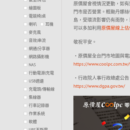
原價屋會視情況更動，如有
繪圖板
門市是否營業。輕颱丹娜絲
電競椅|桌
島，受環流影響仍有雨勢，
喇叭
耳機
可以多加利用
原價屋線上估
麥克風
音效|串流
敬祝平安。
網通|分享器
‧原價屋全台門市地圖與電
網路攝影機
https://www.coolpc.com.tw
NAS
行動電源|充電
‧行政院人事行政總處公告
USB週邊
https://www.dgpa.gov.tw/
充電頭/傳輸線
集線器
行車記錄器
作業系統
軟體
UPS不斷電