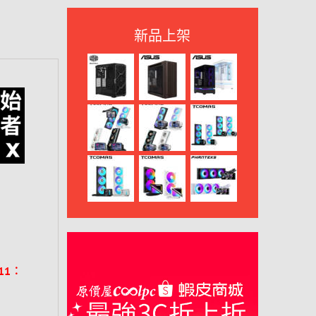
新品上架
1︰