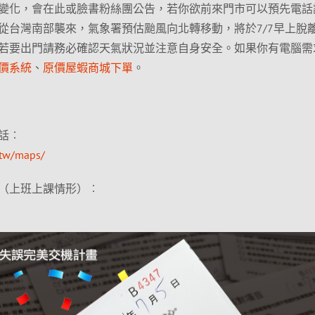
變化，會在此或臉書粉絲團公告，若你欲前來門市可以預先電話
從台灣南部襲來，氣象署預估颱風向北轉移動，將於7/7早上脫
若要出門請務必確認天氣狀況並注意自身安全。如果你有電腦需
價系統
、
原價屋蝦商城下單
。
話︰
/tw/maps/
（上班上課情形）︰