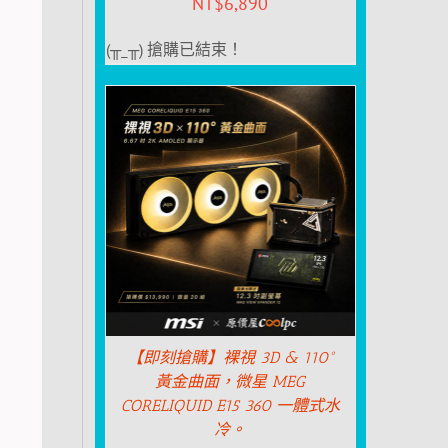
NT$
6,890
(╥_╥) 搶購已結束！
【即刻搶購】裸視 3D & 110°
黃金曲面，微星 MEG
CORELIQUID E15 360 一體式水
冷。