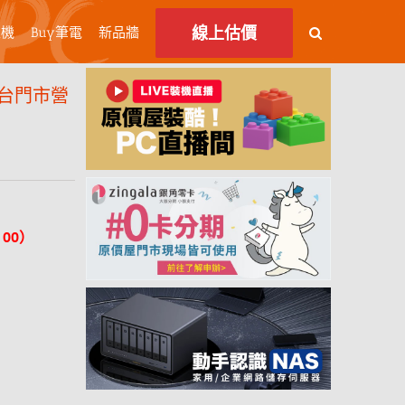
線上估價
主機
Buy筆電
新品牆
台門市營
︰00）