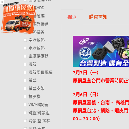
×
硬碟HDD
外接硬碟
購買需知
描述
硬碟外接盒
散熱裝置
空冷散熱
水冷散熱
電源供應器
機殼
機殼周邊風扇
7月7日（一）
螢幕
原價屋全台門市
營業時間正常（
螢幕支架
7月6日（日）
投影機
原價屋嘉義、台南、 高雄門市提
VR/MR設備
原價屋台北、網路、蝦皮門
鍵盤|鍵鼠組
00 – 20︰00）
滑鼠|墊|搖桿
鼠墊|背包