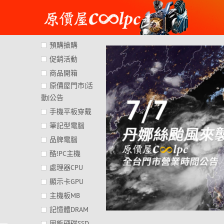
Skip
to
content
預購搶購
促銷活動
商品開箱
原價屋門市|活
動|公告
手機平板穿戴
筆記型電腦
品牌電腦
酷!PC主機
處理器CPU
顯示卡GPU
主機板MB
記憶體DRAM
固態硬碟SSD