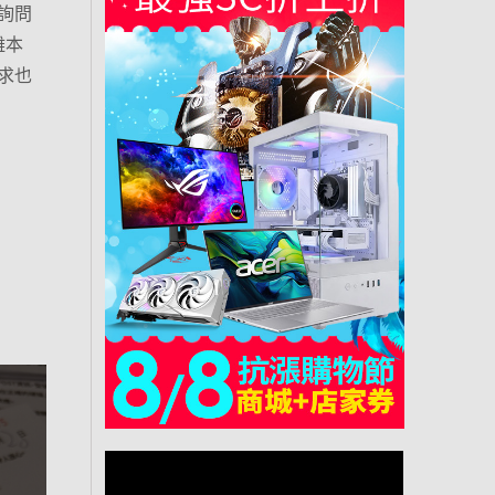
詢問
離本
求也