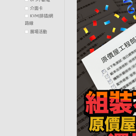
介面卡
KVM|排插|網
路線
展場活動