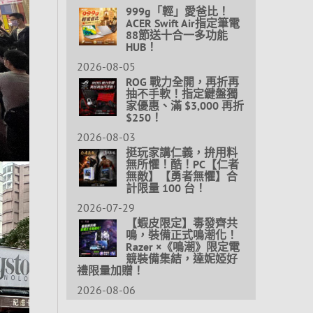
999g「輕」愛爸比！
ACER Swift Air指定筆電
88節送十合一多功能
HUB！
2026-08-05
ROG 戰力全開，再折再
抽不手軟！指定鍵盤獨
家優惠、滿 $3,000 再折
$250！
2026-08-03
挺玩家講仁義，拚用料
無所懼！酷！PC【仁者
無敵】【勇者無懼】合
計限量 100 台！
2026-07-29
【蝦皮限定】毒發齊共
鳴，裝備正式鳴潮化！
Razer ×《鳴潮》限定電
競裝備集結，達妮婭好
禮限量加贈！
2026-08-06