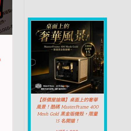
【原價屋搶購】桌面上的奢華
風景！酷碼 MasterFrame 400
Mesh Gold 黑金版機殼，限量
15 名開搶！