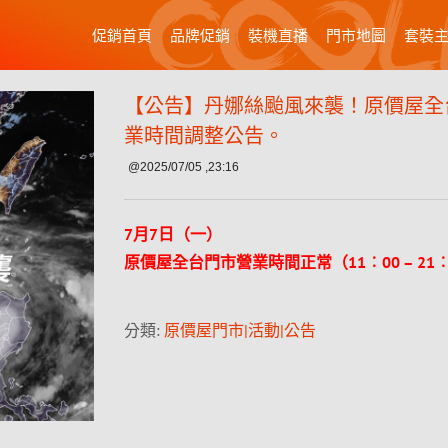
促銷首頁
品牌促銷
裝機直播
門市地圖
套裝
【公告】丹娜絲颱風來襲！原價屋全
業時間調整公告。
@2025/07/05 ,23:16
7月7日（一）
原價屋全台門市
營業時間正常（11︰00 – 21
分類:
原價屋門市|活動|公告