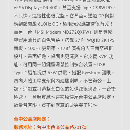
VESA DisplayHDR 400，甚至支援 Type-C 98W PD，
不只快，連接性也很完整。它甚至可透過 DP 與對
應韌體開啟 610Hz OC，極限玩家應該會很有感！
而另一台「MSI Modern MD272QXPW」則是質感
與實用兼具的白色螢幕，搭載 27 吋 WQHD 2K IPS
面板、100Hz 更新率、178° 廣視角與三面窄邊框
設計，畫面細緻、桌面也更清爽。它支援 KVM 功
能，可用同一組鍵盤滑鼠控制多台裝置。USB
Type-C 還能提供 65W 供電，搭配 EyesErgo 護眼、
四向人體工學支架與內建雙喇叭，不管辦公、上
課、追劇或打造整套白色的設備都很適合。一台衝
極速，一台顧質感～這次原價屋台中公益店限定，
數量皆有限，買不到就真的要哭哭了啦～
台中公益店限定：
服務地址：
台中市西區公益路201號