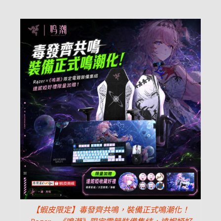
【蝦皮限定】毒發齊共鳴，裝備正式鳴潮化！