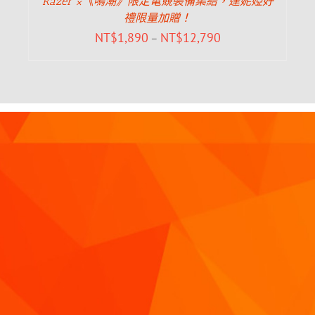
Razer ×《鳴潮》限定電競裝備集結，達妮婭好
禮限量加贈！
NT$
1,890
NT$
12,790
–