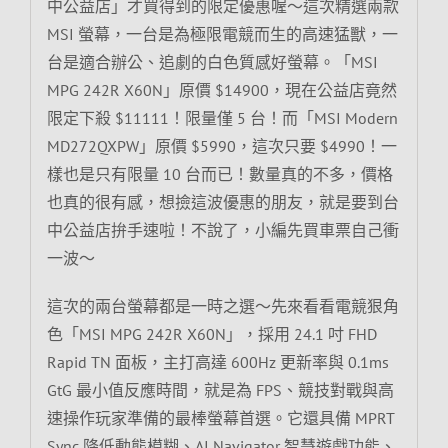
中公益店」才買得到的限定優惠喔～這次精選兩款
MSI 螢幕，一台是為極限電競而生的高速猛獸，一
台是適合辦公、追劇的白色質感好螢幕。「MSI
MPG 242R X60N」原價 $14900，現在公益店竟然
限定下殺 $11111！限量僅 5 台！而「MSI Modern
MD272QXPW」原價 $5990，這次只要 $4990！一
樣也是只有限量 10 台而已！數量真的不多，價格
也真的很有感，想撿這波優惠的朋友，就是要到台
中公益店拚手速啦！不說了，小編先買車票自己衝
一波～
這次的兩台螢幕都是一時之選～先來看看電競狠角
色「MSI MPG 242R X60N」，採用 24.1 吋 FHD
Rapid TN 面板，主打高達 600Hz 更新率與 0.1ms
GtG 最小值反應時間，就是為 FPS、競技對戰與高
速操作玩家準備的最棒螢幕首選。它還具備 MPRT
Sync 降低動態模糊、AI Navigator 智慧遊戲功能、