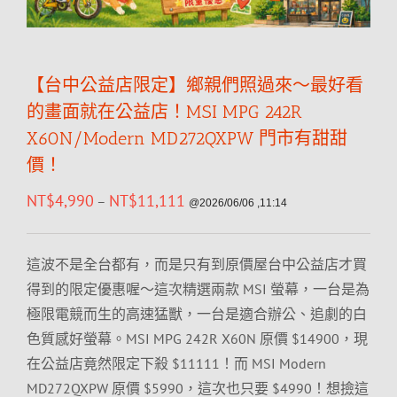
【台中公益店限定】鄉親們照過來～最好看
的畫面就在公益店！MSI MPG 242R
X60N/Modern MD272QXPW 門市有甜甜
價！
NT$
4,990
NT$
11,111
–
@2026/06/06 ,11:14
這波不是全台都有，而是只有到原價屋台中公益店才買
得到的限定優惠喔～這次精選兩款 MSI 螢幕，一台是為
極限電競而生的高速猛獸，一台是適合辦公、追劇的白
色質感好螢幕。MSI MPG 242R X60N 原價 $14900，現
在公益店竟然限定下殺 $11111！而 MSI Modern
MD272QXPW 原價 $5990，這次也只要 $4990！想撿這