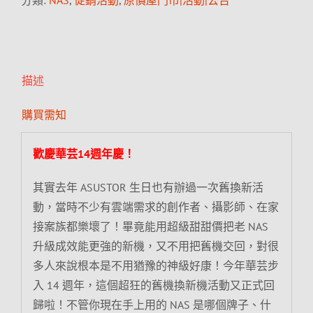
分類:
NAS
,
促銷活動
,
原價屋門市|活動|公告
描述
購買需知
歡慶華芸14週年慶！
其實去年 ASUSTOR 生日也有辦過一次舊換新活
動，當時不少有雲端需求的創作者、攝影師、在家
接案族都樂壞了！畢竟能用超級甜甜價把老 NAS
升級成效能更強的新機，又不用把舊機交回，對很
多人來說根本是不用猶豫的神級好康！今年華芸步
入 14 週年，這個超狂的舊機換新機活動又正式回
歸啦！不管你現在手上用的 NAS 是哪個牌子、什