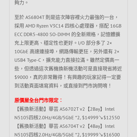
夠力。
至於 AS6804T 則是這次陣容裡火力最強的一台，
採用 AMD Ryzen V3C14 四核心處理器，搭配 16GB
ECC DDR5-4800 SO-DIMM 的全新規格，記憶體擴
充上限更高、穩定性也更好。I/O 部分多了 2×
10GbE 高速連接埠，網路傳輸更狂，另外還有 2×
USB4 Type-C，擴充能力直接拉滿。雖然定價高一
些，但透過這次舊機換新機活動可是直接現省將近
$9000，真的非常難得！有興趣的玩家記得一定要
到活動頁面填寫資料，或直接到門市詢問唷！
原價屋全台門市限定︰
【舊換新活動】華芸 AS6702T v2【2Bay】Intel
N5105四核2.0Hz/4GB/5GbE *2, $14999↘$12550
【舊換新活動】華芸 AS6704T v2【4Bay】Intel
N5105四核2.0Hz/4GB/5GbE *2, $19999↘$16500