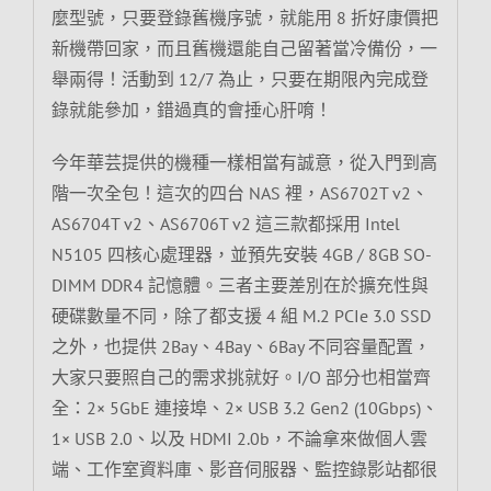
麼型號，只要登錄舊機序號，就能用 8 折好康價把
新機帶回家，而且舊機還能自己留著當冷備份，一
舉兩得！活動到 12/7 為止，只要在期限內完成登
錄就能參加，錯過真的會捶心肝唷！
今年華芸提供的機種一樣相當有誠意，從入門到高
階一次全包！這次的四台 NAS 裡，AS6702T v2、
AS6704T v2、AS6706T v2 這三款都採用 Intel
N5105 四核心處理器，並預先安裝 4GB / 8GB SO-
DIMM DDR4 記憶體。三者主要差別在於擴充性與
硬碟數量不同，除了都支援 4 組 M.2 PCIe 3.0 SSD
之外，也提供 2Bay、4Bay、6Bay 不同容量配置，
大家只要照自己的需求挑就好。I/O 部分也相當齊
全：2× 5GbE 連接埠、2× USB 3.2 Gen2 (10Gbps)、
1× USB 2.0、以及 HDMI 2.0b，不論拿來做個人雲
端、工作室資料庫、影音伺服器、監控錄影站都很