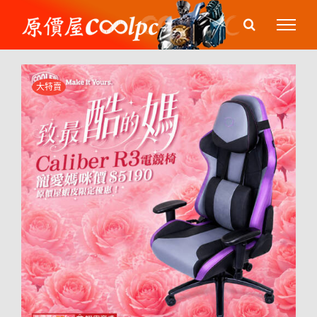
Skip
to
content
大特賣