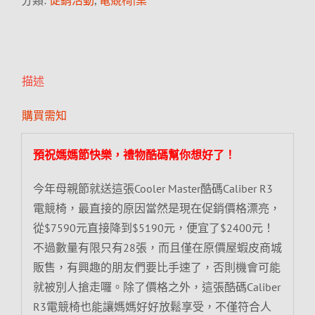
分類:
促銷活動
,
電競椅|桌
描述
購買需知
預祝媽媽節快樂，禮物酷碼幫你想好了！
今年母親節就送這張Cooler Master酷碼Caliber R3
電競椅，最直接的原因當然是現在促銷價格漂亮，
從$7590元直接降到$5190元，便宜了$2400元！
不過數量有限只有28張，而且僅在原價屋蝦皮商城
販售，有興趣的朋友們要比手速了，否則機會可能
就被別人搶走囉。除了價格之外，這張酷碼Caliber
R3電競椅也能讓媽媽好好放鬆享受，不僅符合人