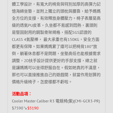
體工學設計，有寬大的椅背與特別加厚的高彈力記
憶海綿坐墊，並附上獨立的頭枕與腰靠，給予媽媽
全方位的支撐，有效釋放身體壓力。椅子表層是高
級的透氣PU皮革，久坐都不易感到悶熱，裏頭則
是堅固耐用的鋼製骨架規格，搭配SGS認證的
CLASS 4氣壓棒， 最大承重也有150KG，安全方面
都更有保障。如果媽媽累了還可以把椅背180°放
倒，躺著休息都不是問題，坐墊高低也能根據需求
調整，2D扶手設計提供更好的手部支撐，總之就
是讓媽媽可以坐得舒服自在。假如她真的不滿意，
那也可以直接推進自己的遊戲間，就當作用划算的
價格升級椅子，怎麼樣都不虧啦。
活動品項：
Cooler Master Caliber R3 電競椅(紫)(CMI-GCR3-PR)
$7590↘
$5190