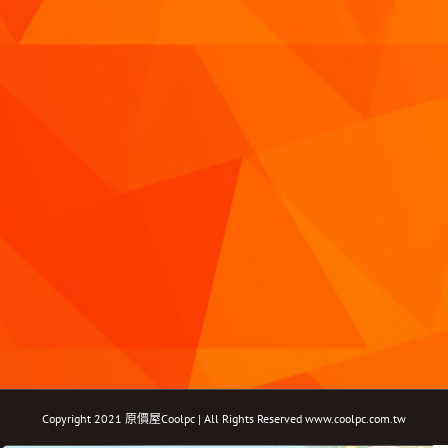
Copyright 2021 原價屋Coolpc | All Rights Reserved
www.coolpc.com.tw