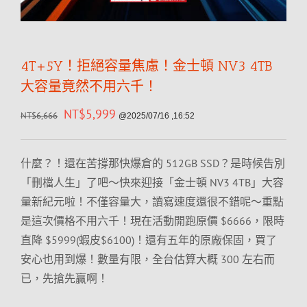
4T+5Y！拒絕容量焦慮！金士頓 NV3 4TB
大容量竟然不用六千！
NT$
5,999
NT$
6,666
@2025/07/16 ,16:52
什麼？！還在苦撐那快爆倉的 512GB SSD？是時候告別
「刪檔人生」了吧～快來迎接「金士頓 NV3 4TB」大容
量新紀元啦！不僅容量大，讀寫速度還很不錯呢～重點
是這次價格不用六千！現在活動開跑原價 $6666，限時
直降 $5999(蝦皮$6100)！還有五年的原廠保固，買了
安心也用到爆！數量有限，全台估算大概 300 左右而
已，先搶先贏啊！