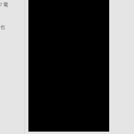
7 電
了也