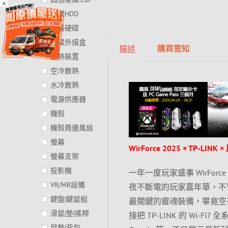
×
硬碟HDD
外接硬碟
硬碟外接盒
購買需知
描述
散熱裝置
空冷散熱
水冷散熱
電源供應器
機殼
機殼周邊風扇
螢幕
WirForce 2025 × TP-LIN
螢幕支架
投影機
一年一度玩家盛事 WirForc
VR/MR設備
夜不斷電的玩家嘉年華，不管
鍵盤|鍵鼠組
最關鍵的靈魂裝備，畢竟空有
滑鼠|墊|搖桿
接把 TP-LINK 的 Wi-F
鼠墊|背包