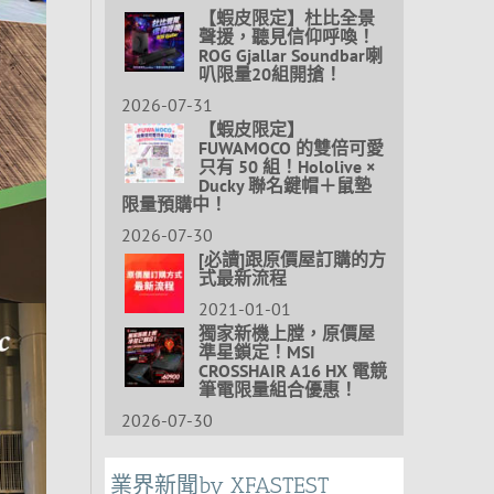
【蝦皮限定】杜比全景
聲援，聽見信仰呼喚！
ROG Gjallar Soundbar喇
叭限量20組開搶！
2026-07-31
【蝦皮限定】
FUWAMOCO 的雙倍可愛
只有 50 組！Hololive ×
Ducky 聯名鍵帽＋鼠墊
限量預購中！
2026-07-30
[必讀]跟原價屋訂購的方
式最新流程
2021-01-01
獨家新機上膛，原價屋
準星鎖定！MSI
CROSSHAIR A16 HX 電競
筆電限量組合優惠！
2026-07-30
業界新聞by XFASTEST