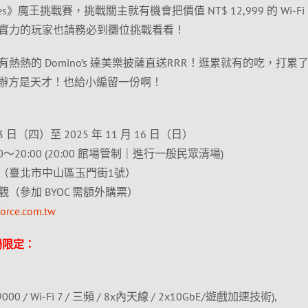
Wolves》魔王挑戰賽，挑戰關主就有機會把價值 NT$ 12,999 的 Wi-Fi 
實力的玩家也請務必到攤位挑戰看看！
熱的 Domino’s 達美樂披薩直送RRR！逛累就有的吃，打累
e 主辦方是天才！也給小編留一份啊！
3 日（四）至 2025 年 11 月 16 日（日）
20:00 (20:00 館場管制｜進行一般民眾清場)
（臺北市中山區玉門街1號）
（參加 BYOC 需額外購票）
force.com.tw
會場限定：
E19000 / Wi-Fi 7 / 三頻 / 8x內天線 / 2x10GbE/遊戲加速技術),