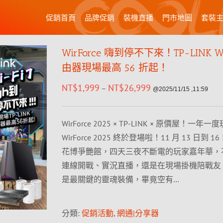
促銷首頁
品牌促銷
裝機直播
門市地圖
套裝
WirForce 嗨到停不下來！TP-LINK Wi
由器現場最高 56 折起！
NT$
1,999
NT$
26,999
–
@2025/11/15 ,11:59
WirForce 2025 × TP-LINK × 原價屋！一年
WirForce 2025 終於登場啦！11 月 13 日到 
花博爭艷館，四天三夜不斷電的玩家嘉年華，
連線開戰、實況直播，還是在現場掛機陪戰友，Wi
是最關鍵的靈魂裝備，畢竟空有…
分類:
促銷活動
,
網通|分享器