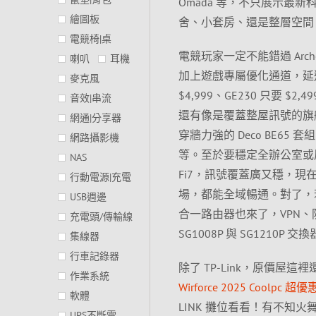
Omada 等，不只展示
繪圖板
舍、小套房、還是整層空間，都
電競椅|桌
電競玩家一定不能錯過 Archer 
喇叭
耳機
加上遊戲專屬優化通道，延遲
麥克風
$4,999、GE230 只要
音效|串流
還有像是覆蓋整屋訊號的旗艦王者 
網通|分享器
穿牆力強的 Deco BE65 套組
網路攝影機
等。至於要穩定全辦公室或展場連
NAS
Fi7，訊號覆蓋廣又穩，現在現
行動電源|充電
場，都能全域暢通。對了，若你
USB週邊
合一路由器也來了，VPN、防火牆
充電頭/傳輸線
SG1008P 與 SG121
集線器
行車記錄器
除了 TP-Link，原價
作業系統
Wirforce 2025 Coolpc 
軟體
LINK 攤位看看！有不知火舞
UPS不斷電