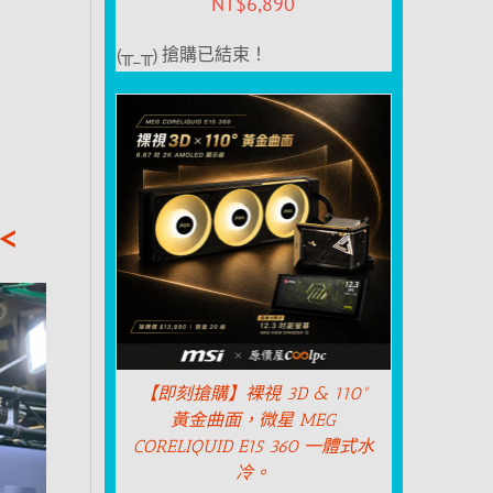
NT$
6,890
(╥_╥) 搶購已結束！
<
【即刻搶購】裸視 3D & 110°
黃金曲面，微星 MEG
CORELIQUID E15 360 一體式水
冷。