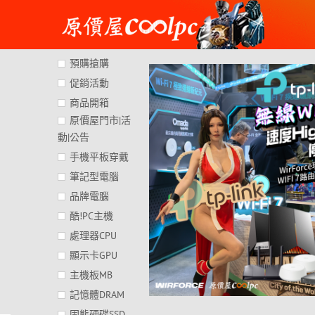
Skip
to
content
預購搶購
促銷活動
商品開箱
原價屋門市|活
動|公告
手機平板穿戴
筆記型電腦
品牌電腦
酷!PC主機
處理器CPU
顯示卡GPU
主機板MB
記憶體DRAM
固態硬碟SSD