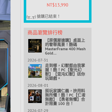
NT$
13,990
(╥_╥) 搶購已結束！
商品瀏覽排行榜
【原價屋搶購】桌面上
的奢華風景！酷碼
MasterFrame 400 Mesh
Gold…
2026-07-31
走到哪，幻獸都由我掌
握！酷！PC【聖光幻
獸】【混沌幻獸】送你
玩遊戲。
2026-08-01
挺玩家講仁義，拚用料
無所懼！酷！PC【仁者
無敵】【勇者無懼】合
計限量 100 台！
2026-07-29