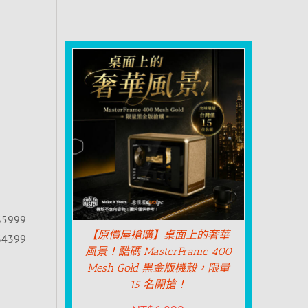
$5999
【原價屋搶購】桌面上的奢華
$4399
風景！酷碼 MasterFrame 400
Mesh Gold 黑金版機殼，限量
15 名開搶！