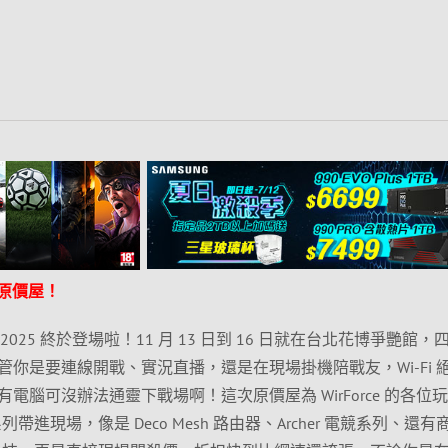
K × 原價屋！
e 2025 終於登場啦！11 月 13 日到 16 日就在台北花博爭艷館，
你是要連線開戰、實況直播，還是在現場掛機陪戰友，Wi-Fi 
電腦可沒辦法通靈下戰場啊！這次原價屋為 WirForce 的各位
i7 全系列帶進現場，像是 Deco Mesh 路由器、Archer 電競系列、還有