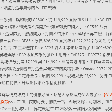
最新科技，更是直接現場開殺價，折扣快到比網速還誇張，不論你是
能打造專屬你的 Wi-Fi7 戰場！
系列！旗艦級的 GE800，從 $19,999 直降到 $11,111，Wi-Fi
低到讓人懷疑是不是開掛～如果想要中階入手，GE550 只要
 $2,499，造型帥氣、散熱夠力，打團不怕掉 Ping、連線不再看臉！
Deco BE85，原價 $26,999 直接殺到 $22,222；設定超
；超高 CP 主流選擇 Deco BE25 雙入組等也都是折了 $1000~$20
線，EAP 吸頂式系列就派上用場，EAP723、EAP772 都支援 
場價分別是 $7,999 與 $14,999，無論是咖啡廳、工作室還
想趁這個機會打造全屋最完整的網路系統，Omada ER7212P
、PoE 電源全包，原價 $9,999，現場只要 $7,999！另外 TL
0P 交換器也在特價，升級整個網路架構更輕鬆。！
屋這裡還有準備成堆成山的優惠好禮，都幫大家整理成懶人包了>>
【懶
超優惠促銷
<<，看到喜歡的可要手腳快一點！逛展之餘，可別忘了到 T
 Coser 餓小璇 和 世界電競冠軍 ET 林家弘 一起陪大家同樂！現