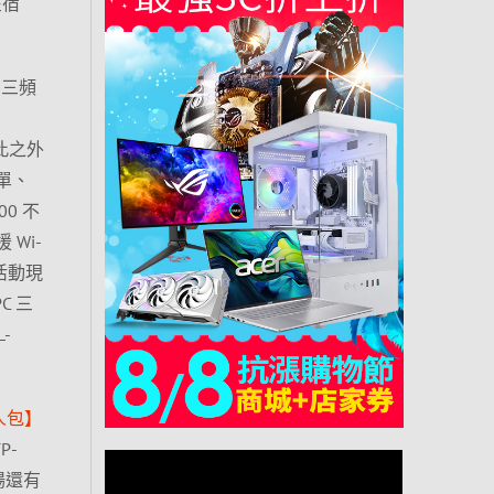
在宿
7 三頻
除此之外
簡單、
00 不
Wi-
是活動現
C 三
-
人包】
P-
場還有