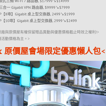
吸頂式三頻 Wi-Fi 7 路由器, $17999↘$14999
C 三合一 Gigabit VPN 路由器, $9999↘$7999
008P【8埠】Gigabit 桌上型交換器, 2499↘$1999
210P【10埠】Gigabit 桌上型交換器, 2999↘$2499
原廠與原價屋有權保留贈品異動與優惠價格截止時效之權利!>
場活動價格為主。>
rce x 原價屋會場限定優惠懶人包<