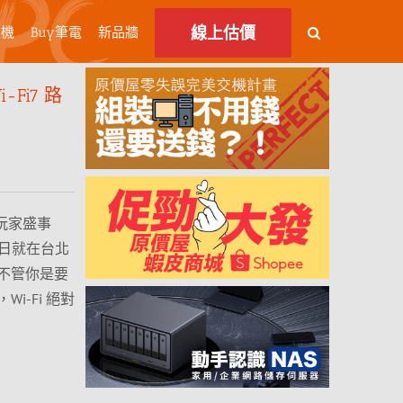
線上估價
主機
Buy筆電
新品牆
-Fi7 路
一度玩家盛事
16 日就在台北
不管你是要
-Fi 絕對