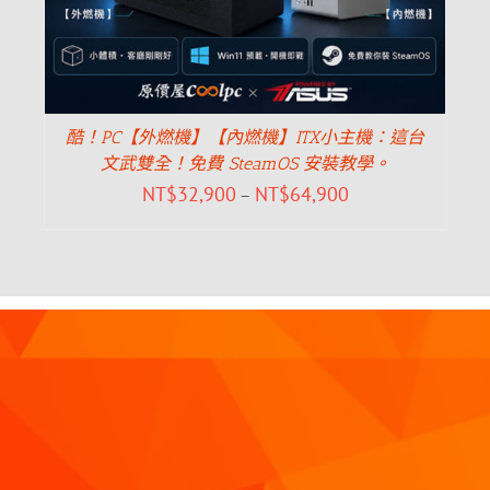
酷！PC【外燃機】【內燃機】ITX小主機：這台
文武雙全！免費 SteamOS 安裝教學。
NT$
32,900
NT$
64,900
–