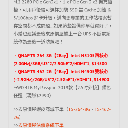
M.2 2280 PCIe Gen3x1、1 x PCIe Gen 3 x2 擴充插
槽，可用戶後續可選擇加裝 SSD 當 Cache 加速 &
5/10Gbps 網卡升級，邁向更專業的工作站檔案暫
存空間都不成問題…如果這些設備你早就買好了，
小編也建議最後來原價屋補上一台 UPS 不斷電系
統作為最後一道防線吧！
．QNAP TS-264-8G【2Bay】Intel N5105四核心
(2.0GHz)/8GB/U3*2/2.5GbE*2/HDMI*1, $14500
．QNAP TS-462-2G【4Bay】Intel N4505雙核心
(↑2.9GHz)/2GB/U3*2/2.5GbE*1/HDMI*1, $14900
↪WD 4TB My Passport 2019款【2.5吋外接】顏色
任選（現賺$2990）
>>去原價屋蝦皮商城下單（
TS-264-8G
、
TS-462-
2G
）
>>
去原價屋估價系統下單