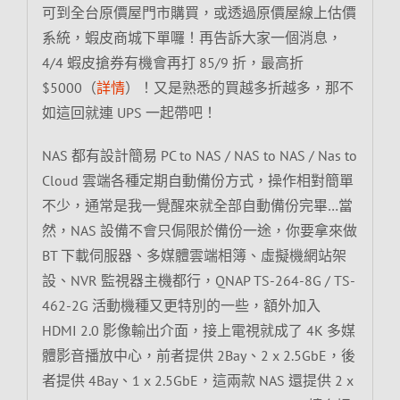
可到全台原價屋門市購買，或透過原價屋線上估價
系統，蝦皮商城下單囉！再告訴大家一個消息，
4/4 蝦皮搶券有機會再打 85/9 折，最高折
$5000（
詳情
）！又是熟悉的買越多折越多，那不
如這回就連 UPS 一起帶吧！
NAS 都有設計簡易 PC to NAS / NAS to NAS / Nas to
Cloud 雲端各種定期自動備份方式，操作相對簡單
不少，通常是我一覺醒來就全部自動備份完畢…當
然，NAS 設備不會只侷限於備份一途，你要拿來做
BT 下載伺服器、多媒體雲端相簿、虛擬機網站架
設、NVR 監視器主機都行，QNAP TS-264-8G / TS-
462-2G 活動機種又更特別的一些，額外加入
HDMI 2.0 影像輸出介面，接上電視就成了 4K 多媒
體影音播放中心，前者提供 2Bay、2 x 2.5GbE，後
者提供 4Bay、1 x 2.5GbE，這兩款 NAS 還提供 2 x