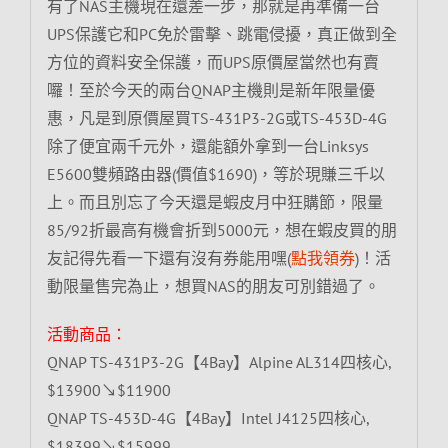
有了NAS主機現在還差一步，那就是再準備一台
UPS保護它和PC免於雷擊、跳電侵擾，真正做到全
方位的資料安全保護，而UPS原價屋當然也有賣
囉！至於今天的兩台QNAP主機則是新年限量優
惠，凡是到原價屋買TS-431P3-2G或TS-453D-4G
除了便宜兩千元外，還能額外拿到一台Linksys
E5600雙頻路由器(價值$1690)，等於現賺三千以
上。而且別忘了今天還是蝦皮月中狂購節，限量
85/92折最高有機會折到5000元，想在蝦皮買的朋
友記得先看一下還有沒有券能用嘿(
點我領券
)！活
動限量售完為止，想買NAS的朋友可別錯過了。
活動商品：
QNAP TS-431P3-2G【4Bay】Alpine AL314四核心,
$13900↘$11900
QNAP TS-453D-4G【4Bay】Intel J4125四核心,
$18399↘$15999