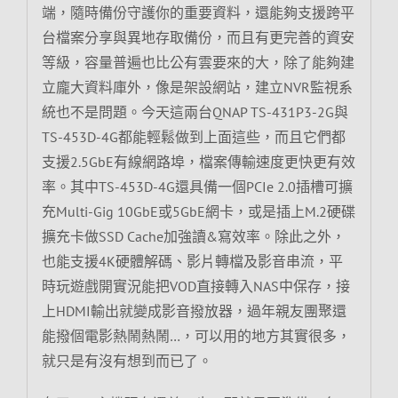
端，隨時備份守護你的重要資料，還能夠支援跨平
台檔案分享與異地存取備份，而且有更完善的資安
等級，容量普遍也比公有雲要來的大，除了能夠建
立龐大資料庫外，像是架設網站，建立NVR監視系
統也不是問題。今天這兩台QNAP TS-431P3-2G與
TS-453D-4G都能輕鬆做到上面這些，而且它們都
支援2.5GbE有線網路埠，檔案傳輸速度更快更有效
率。其中TS-453D-4G還具備一個PCIe 2.0插槽可擴
充Multi-Gig 10GbE或5GbE網卡，或是插上M.2硬碟
擴充卡做SSD Cache加強讀&寫效率。除此之外，
也能支援4K硬體解碼、影片轉檔及影音串流，平
時玩遊戲開實況能把VOD直接轉入NAS中保存，接
上HDMI輸出就變成影音撥放器，過年親友團聚還
能撥個電影熱鬧熱鬧…，可以用的地方其實很多，
就只是有沒有想到而已了。