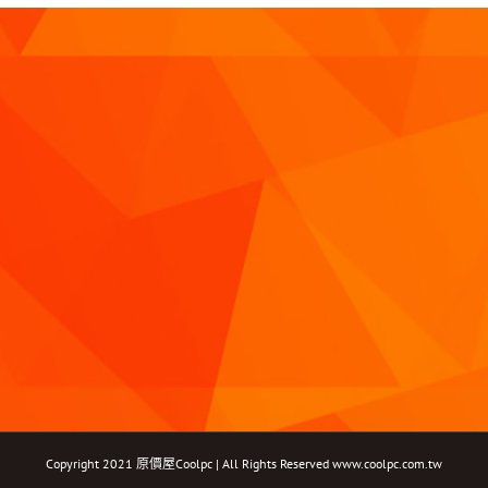
Copyright 2021 原價屋Coolpc | All Rights Reserved
www.coolpc.com.tw