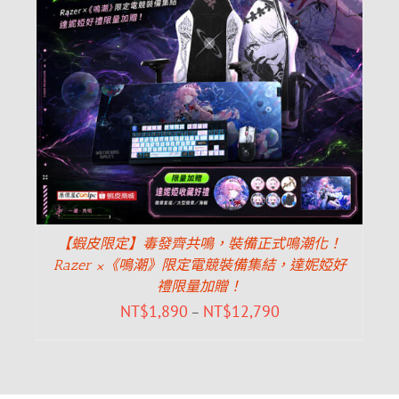
【蝦皮限定】毒發齊共鳴，裝備正式鳴潮化！
Razer ×《鳴潮》限定電競裝備集結，達妮婭好
禮限量加贈！
NT$
1,890
NT$
12,790
–