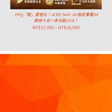
999g「輕」愛爸比！ACER Swift Air指定筆電88
節送十合一多功能HUB！
NT$
32,900
NT$
38,900
–