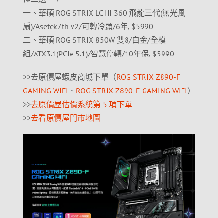
一、華碩 ROG STRIX LC III 360 飛龍三代(無光風
扇)/Asetek7th v2/可轉冷頭/6年, $5990
二、華碩 ROG STRIX 850W 雙8/白金/全模
組/ATX3.1(PCIe 5.1)/智慧停轉/10年保, $5990
>>去原價屋蝦皮商城下單（
ROG STRIX Z890-F
GAMING WIFI
、
ROG STRIX Z890-E GAMING WIFI
）
>>
去原價屋估價系統第 5 項下單
>>
去看原價屋門市地圖