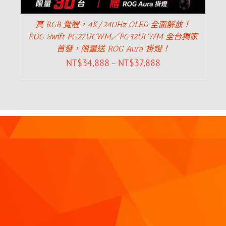
真 RGB 覺醒，4K/240Hz OLED 全面解放！
ROG Swift PG27UCWM／PG32UCWM 全台獨家
首發，限量送 ROG Aura 掛燈！
NT$
34,888
NT$
37,888
–