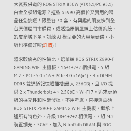
大瓦數供電的 ROG STRIX 850W (ATX3.1/PCIe5.1)
白金全模組電源？這些 $5990 高價位又實用的贈
品任您挑選！限量各 30 套，有興趣的朋友快到全
台原價屋門市購買，或透過原價屋線上估價系統、
蝦皮商城下單。訓練 AI 模型要的大容量硬碟，小
編也準備好啦(
詳情
)！
追求較優秀的性價比，選華碩 ROG STRIX Z890-F
GAMING WIFI 主機板，16+1+2+2 相供電、5 組
M.2、PCIe 5.0 x16 + PCIe 4.0 x16(x4)、4 x DIMM
DDR5 雙通道記憶體插槽(最大 256GB)，且 I/O 提
供 2 x Thunderbolt 4、2.5GbE、Wi-Fi 7。追求更頂
級的擴充性和性能發揮，不用考慮，直接選華碩
ROG STRIX Z890-E GAMING WIFI 主機板，繼承上
述所有特色外，升級 18+1+2+2 相供電、7 組 M.2
裝置擴充、5GbE，加入 NitroPath DRAM 與 ROG