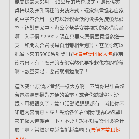
能支援最大35吋、12公斤的螢幕款式，還具備夾
桌椅以及穿孔兩種的安裝方式，玩家無需擔心自家
的桌子不合用，更可以輕鬆靈活的做多角度螢幕調
整，絕對是家中、辦公室螢幕安裝擺設的必備良品
啊！入手價 $2990，現在只要來原價屋買還多送一
支！和朋友合買或是自用都相當划算，甚至你可以
把省下來的3000留到雙11(
原價屋雙11懶人包
)搶券
衝螢幕，有了厲害的支架當然也要搭款像樣的螢幕
啊～數量有限，要買就別猶豫了！
這次雙11原價屋當然一樣大方啊！不管你是想買整
台電腦還是攜帶方便的筆電，或者你缺鍵盤、滑
鼠、耳機很久了，雙11活動裡通通都有！就怕你不
知道內容而已。來！先給各位看個我們貼心整理出
來的懶人包期待一下，不要再說不知道雙11要衝什
麼了啊，當然是買越高折越高啊！(
原價屋雙11懶
人包
)