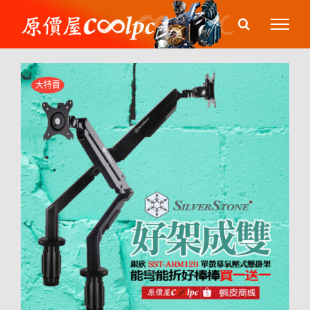
Skip
to
content
大特賣