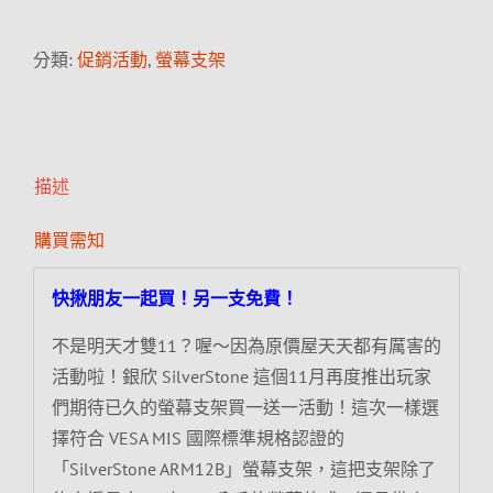
分類:
促銷活動
,
螢幕支架
描述
購買需知
快揪朋友一起買！另一支免費！
不是明天才雙11？喔～因為原價屋天天都有厲害的
活動啦！銀欣 SilverStone 這個11月再度推出玩家
們期待已久的螢幕支架買一送一活動！這次一樣選
擇符合 VESA MIS 國際標準規格認證的
「SilverStone ARM12B」螢幕支架，這把支架除了