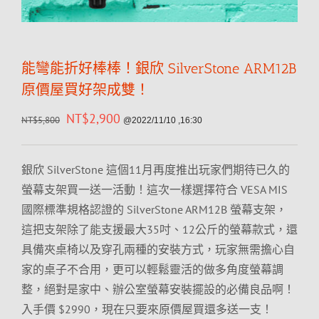
能彎能折好棒棒！銀欣 SilverStone ARM12B
原價屋買好架成雙！
NT$
2,900
NT$
5,800
@2022/11/10 ,16:30
銀欣 SilverStone 這個11月再度推出玩家們期待已久的
螢幕支架買一送一活動！這次一樣選擇符合 VESA MIS
國際標準規格認證的 SilverStone ARM12B 螢幕支架，
這把支架除了能支援最大35吋、12公斤的螢幕款式，還
具備夾桌椅以及穿孔兩種的安裝方式，玩家無需擔心自
家的桌子不合用，更可以輕鬆靈活的做多角度螢幕調
整，絕對是家中、辦公室螢幕安裝擺設的必備良品啊！
入手價 $2990，現在只要來原價屋買還多送一支！